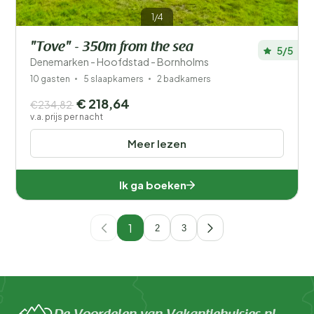
1/4
"Tove" - 350m from the sea
5/5
Denemarken - Hoofdstad - Bornholms
10 gasten
5 slaapkamers
2 badkamers
€ 218,64
€234,82
v.a. prijs per nacht
Meer lezen
Ik ga boeken
1
2
3