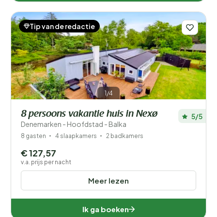
Tip van de redactie
1/4
8 persoons vakantie huis in Nexø
5/5
Denemarken - Hoofdstad - Balka
8 gasten
4 slaapkamers
2 badkamers
€ 127,57
v.a. prijs per nacht
Meer lezen
Ik ga boeken