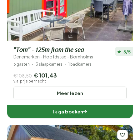
Filters opslaan
1/4
"Tom" - 125m from the sea
5/5
Je vakantie
Denemarken - Hoofdstad - Bornholms
Kies reisdata en je gezelschap
6 gasten
3 slaapkamers
1 badkamers
€ 101,43
€108,50
Wanneer?
v.a. prijs per nacht
Meer lezen
Aantal gasten?
Ik ga boeken
Afstand
1