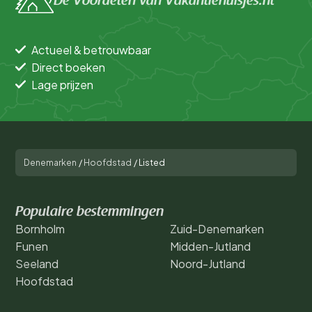
De Voordelen van Vakantiehuisjes.nl
Actueel & betrouwbaar
Direct boeken
Lage prijzen
Denemarken
/
Hoofdstad
/
Listed
Populaire bestemmingen
Bornholm
Zuid-Denemarken
Funen
Midden-Jutland
Seeland
Noord-Jutland
Hoofdstad