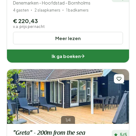
Denemarken - Hoofdstad - Bornholms
4 gasten
2 slaapkamers
1 badkamers
€ 220,43
v.a. prijs per nacht
Meer lezen
Ik ga boeken
1/4
"Greta" - 200m from the sea
5/5