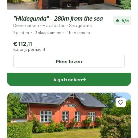
1/4
"Hildegunda" - 280m from the sea
5/5
Denemarken - Hoofdstad - Snogebæk
7 gasten
3 slaapkamers
1 badkamers
€ 112,11
v.a. prijs per nacht
Meer lezen
Ik ga boeken