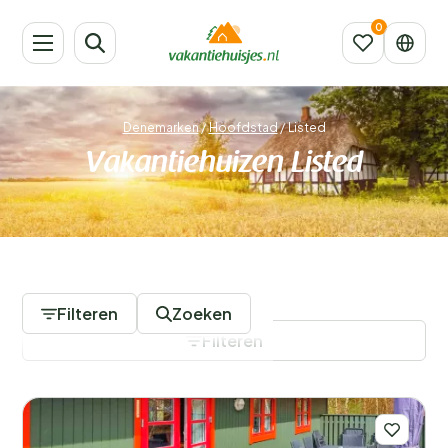
Denemarken
/
Hoofdstad
/
Listed
Vakantiehuizen Listed
354 Accommodaties
Filteren
Zoeken
Filteren