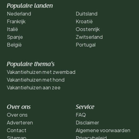
Populaire landen
Nederland
Duitsland
Frankrijk
Kroatië
Italië
Oostenrijk
Spanje
Zwitserland
België
Portugal
Populaire thema's
Vakantiehuizen met zwembad
Vakantiehuizen met hond
Vakantiehuizen aan zee
Over ons
Service
Over ons
FAQ
Adverteren
Disclaimer
Contact
Algemene voorwaarden
Sitemap
Privacybeleid