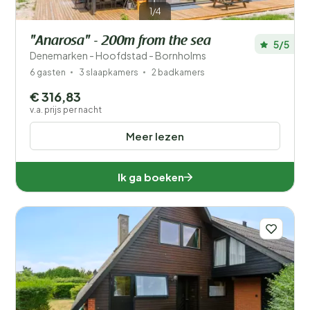
1/4
"Anarosa" - 200m from the sea
5/5
Denemarken - Hoofdstad - Bornholms
6 gasten
3 slaapkamers
2 badkamers
€ 316,83
v.a. prijs per nacht
Meer lezen
Ik ga boeken