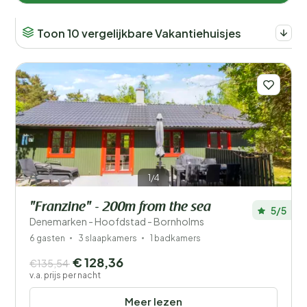
Toon 10 vergelijkbare Vakantiehuisjes
1/4
"Franzine" - 200m from the sea
5/5
Denemarken - Hoofdstad - Bornholms
6 gasten
3 slaapkamers
1 badkamers
€ 128,36
€135,54
v.a. prijs per nacht
Meer lezen