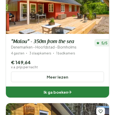
Prijs
Ligging
1/4
Kinderen
"Malou" - 350m from the sea
5/5
Type vakantiehuisje
Denemarken - Hoofdstad - Bornholms
4 gasten
3 slaapkamers
1 badkamers
Populaire filters
€ 149,64
v.a. prijs per nacht
Mindervaliden
Meer lezen
Voorzieningen
Ik ga boeken
Wellness