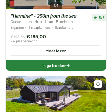
1/4
"Hermine" - 250m from the sea
5/5
Denemarken - Hoofdstad - Bornholms
6 gasten
3 slaapkamers
1 badkamers
€ 185,00
€198,36
v.a. prijs per nacht
Meer lezen
Ik ga boeken