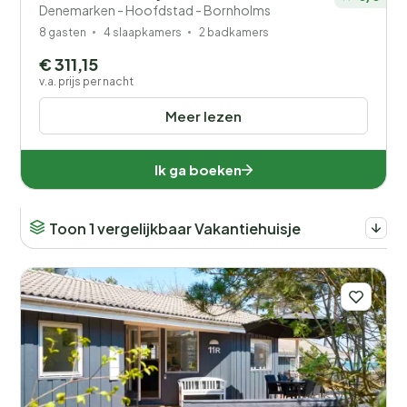
Denemarken - Hoofdstad - Bornholms
8 gasten
4 slaapkamers
2 badkamers
€ 311,15
v.a. prijs per nacht
Meer lezen
Ik ga boeken
Toon 1 vergelijkbaar Vakantiehuisje