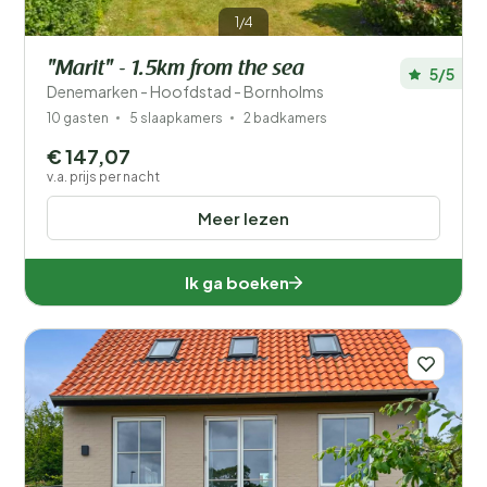
1/4
"Marit" - 1.5km from the sea
5/5
Denemarken - Hoofdstad - Bornholms
10 gasten
5 slaapkamers
2 badkamers
€ 147,07
v.a. prijs per nacht
Meer lezen
Ik ga boeken