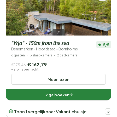
1/4
"Yrja" - 150m from the sea
5/5
Denemarken - Hoofdstad - Bornholms
6 gasten
3 slaapkamers
2 badkamers
€ 162,79
€175,46
v.a. prijs per nacht
Meer lezen
Ik ga boeken
Toon 1 vergelijkbaar Vakantiehuisje