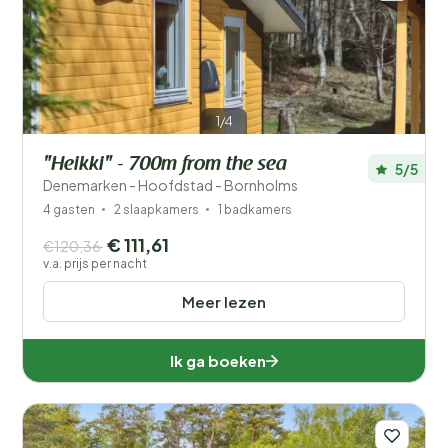
1/4
"Heikki" - 700m from the sea
5/5
Denemarken - Hoofdstad - Bornholms
4 gasten
2 slaapkamers
1 badkamers
€ 111,61
€120,36
v.a. prijs per nacht
Meer lezen
Ik ga boeken