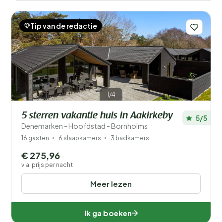
Tip van de redactie
1/4
5 sterren vakantie huis in Aakirkeby
5/5
Denemarken - Hoofdstad - Bornholms
16 gasten
6 slaapkamers
3 badkamers
€ 275,96
v.a. prijs per nacht
Meer lezen
Ik ga boeken