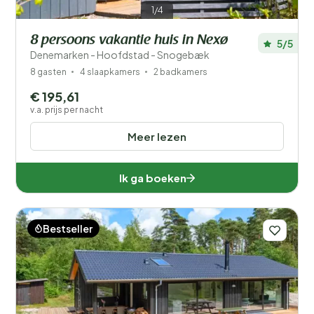
1/4
8 persoons vakantie huis in Nexø
5/5
Denemarken - Hoofdstad - Snogebæk
8 gasten
4 slaapkamers
2 badkamers
€ 195,61
v.a. prijs per nacht
Meer lezen
Ik ga boeken
Bestseller