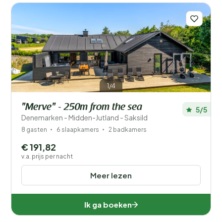
1/4
"Merve" - 250m from the sea
5/5
Denemarken - Midden-Jutland - Saksild
8 gasten
6 slaapkamers
2 badkamers
€ 191,82
v.a. prijs per nacht
Meer lezen
Ik ga boeken