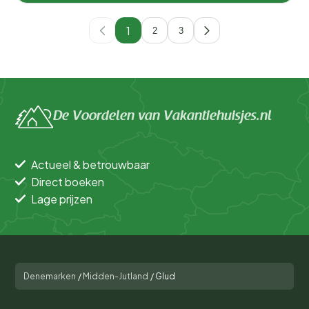
1
2
3
De Voordelen van Vakantiehuisjes.nl
Actueel & betrouwbaar
Direct boeken
Lage prijzen
Denemarken
/
Midden-Jutland
/
Glud