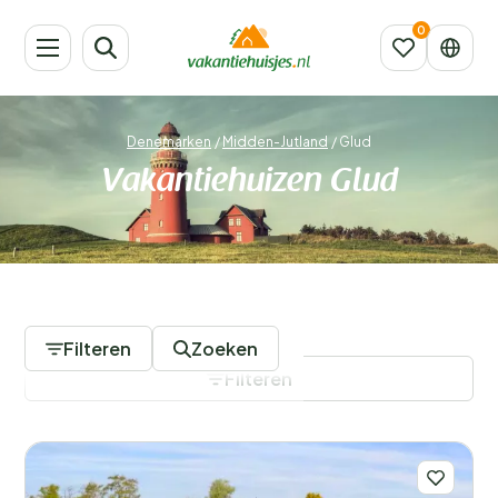
Denemarken
/
Midden-Jutland
/
Glud
Vakantiehuizen Glud
133 Accommodaties
Filteren
Zoeken
Filteren