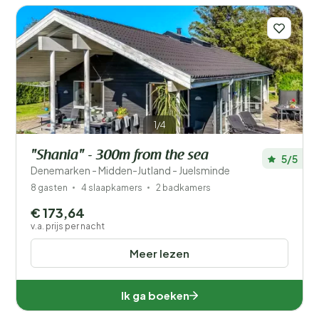
1/4
"Shania" - 300m from the sea
5/5
Denemarken - Midden-Jutland - Juelsminde
8 gasten
4 slaapkamers
2 badkamers
€ 173,64
v.a. prijs per nacht
Meer lezen
Ik ga boeken