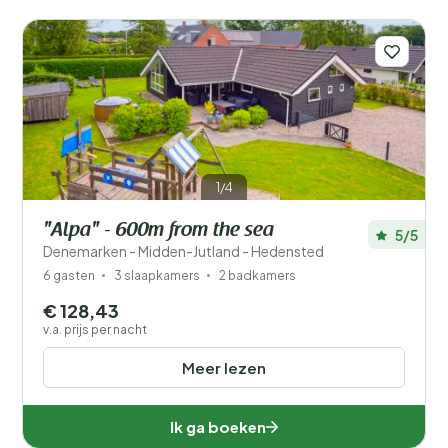
1/4
"Alpa" - 600m from the sea
5/5
Denemarken - Midden-Jutland - Hedensted
6 gasten
3 slaapkamers
2 badkamers
€ 128,43
v.a. prijs per nacht
Meer lezen
Ik ga boeken