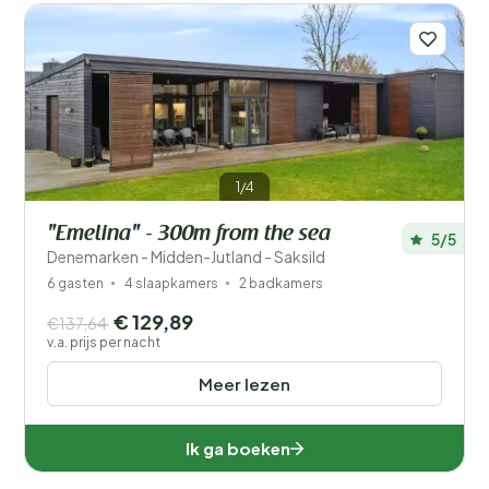
1/4
"Emelina" - 300m from the sea
5/5
Denemarken - Midden-Jutland - Saksild
6 gasten
4 slaapkamers
2 badkamers
€ 129,89
€137,64
v.a. prijs per nacht
Meer lezen
Ik ga boeken