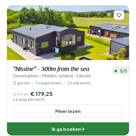
1/4
"Nissine" - 300m from the sea
5/5
Denemarken - Midden-Jutland - Saksild
12 gasten
5 slaapkamers
2 badkamers
€ 179,25
€191,61
v.a. prijs per nacht
Meer lezen
Ik ga boeken