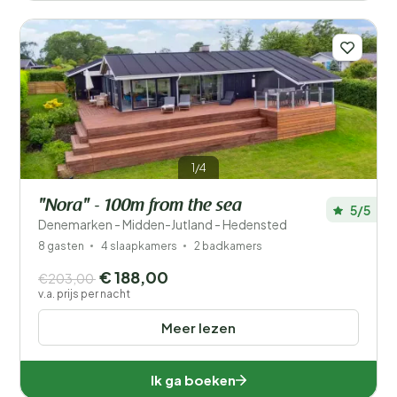
1/4
"Nora" - 100m from the sea
5/5
Denemarken - Midden-Jutland - Hedensted
8 gasten
4 slaapkamers
2 badkamers
€ 188,00
€203,00
v.a. prijs per nacht
Meer lezen
Ik ga boeken