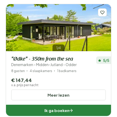
1/4
"Ødke" - 350m from the sea
5/5
Denemarken - Midden-Jutland - Odder
8 gasten
4 slaapkamers
1 badkamers
€ 147,44
v.a. prijs per nacht
Meer lezen
Ik ga boeken