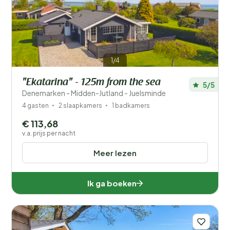
Filters opslaan
1/4
"Ekatarina" - 125m from the sea
5/5
Je vakantie
Denemarken - Midden-Jutland - Juelsminde
Kies reisdata en je gezelschap
4 gasten
2 slaapkamers
1 badkamers
€ 113,68
Wanneer?
v.a. prijs per nacht
Meer lezen
Aantal gasten?
Ik ga boeken
Afstand
1