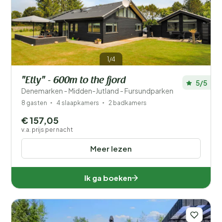
Prijs
Ligging
1/4
Kinderen
"Etly" - 600m to the fjord
5/5
Type vakantiehuisje
Denemarken - Midden-Jutland - Fursundparken
8 gasten
4 slaapkamers
2 badkamers
Populaire filters
€ 157,05
v.a. prijs per nacht
Voorzieningen
Meer lezen
Wellness
Ik ga boeken