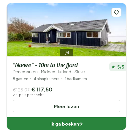
1/4
"Næwe" - 10m to the fjord
5/5
Denemarken - Midden-Jutland - Skive
8 gasten
4 slaapkamers
1 badkamers
€ 117,50
€125,07
v.a. prijs per nacht
Meer lezen
Ik ga boeken