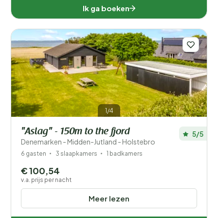
Ik ga boeken
1/4
"Aslag" - 150m to the fjord
5/5
Denemarken - Midden-Jutland - Holstebro
6 gasten
3 slaapkamers
1 badkamers
€ 100,54
v.a. prijs per nacht
Meer lezen