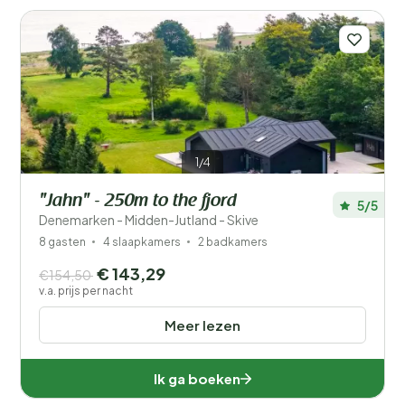
1/4
"Jahn" - 250m to the fjord
5/5
Denemarken - Midden-Jutland - Skive
8 gasten
4 slaapkamers
2 badkamers
€ 143,29
€154,50
v.a. prijs per nacht
Meer lezen
Ik ga boeken