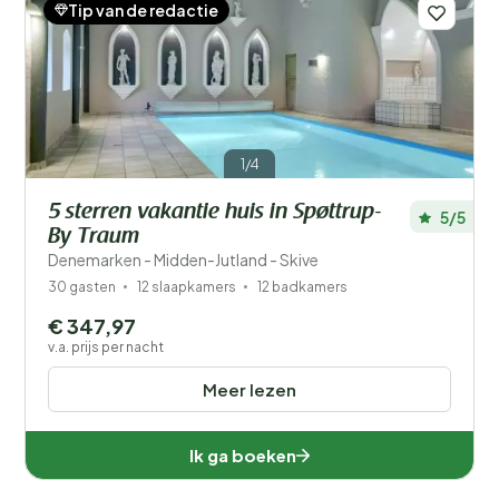
Tip van de redactie
1/4
5 sterren vakantie huis in Spøttrup-
5/5
By Traum
Denemarken - Midden-Jutland - Skive
30 gasten
12 slaapkamers
12 badkamers
€ 347,97
v.a. prijs per nacht
Meer lezen
Ik ga boeken