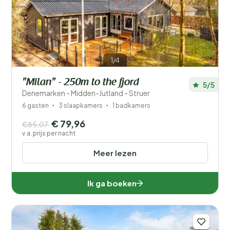
Filters opslaan
1/4
"Milan" - 250m to the fjord
5/5
Je vakantie
Denemarken - Midden-Jutland - Struer
Kies reisdata en je gezelschap
6 gasten
3 slaapkamers
1 badkamers
€ 79,96
€85,07
Wanneer?
v.a. prijs per nacht
Meer lezen
Aantal gasten?
Ik ga boeken
Afstand
1