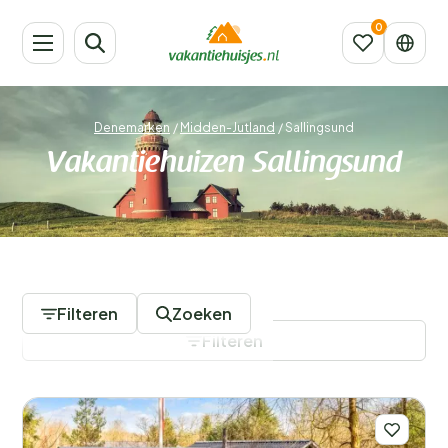
Denemarken
/
Midden-Jutland
/
Sallingsund
Vakantiehuizen Sallingsund
220 Accommodaties
Filteren
Zoeken
Filteren