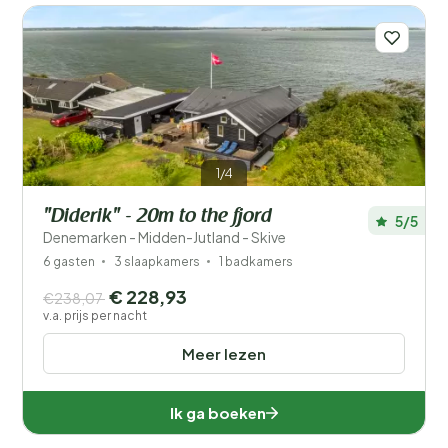
1/4
"Diderik" - 20m to the fjord
5/5
Denemarken - Midden-Jutland - Skive
6 gasten
3 slaapkamers
1 badkamers
€ 228,93
€238,07
v.a. prijs per nacht
Meer lezen
Ik ga boeken