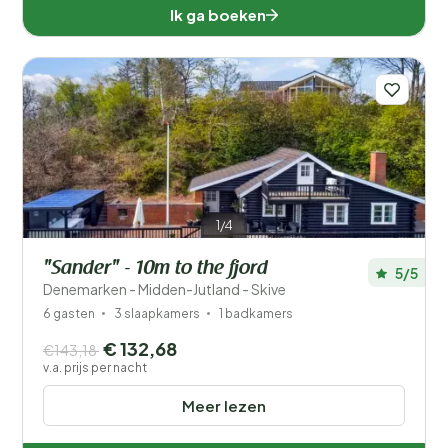
Ik ga boeken
1/4
"Sander" - 10m to the fjord
5/5
Denemarken - Midden-Jutland - Skive
6 gasten
3 slaapkamers
1 badkamers
€ 132,68
€143,18
v.a. prijs per nacht
Meer lezen