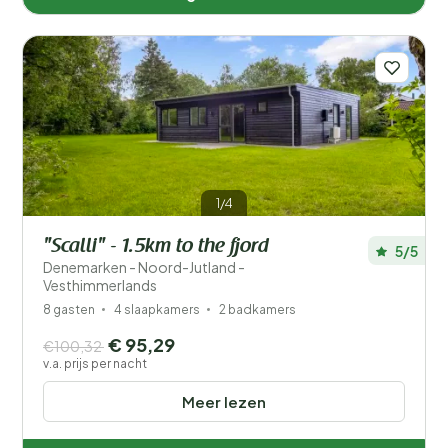
1/4
"Scalli" - 1.5km to the fjord
5/5
Denemarken - Noord-Jutland -
Vesthimmerlands
8 gasten
4 slaapkamers
2 badkamers
€ 95,29
€100,32
v.a. prijs per nacht
Meer lezen