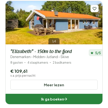
1/4
"Elizabeth" - 150m to the fjord
5/5
Denemarken - Midden-Jutland - Skive
8 gasten
4 slaapkamers
2 badkamers
€ 109,61
v.a. prijs per nacht
Meer lezen
Ik ga boeken