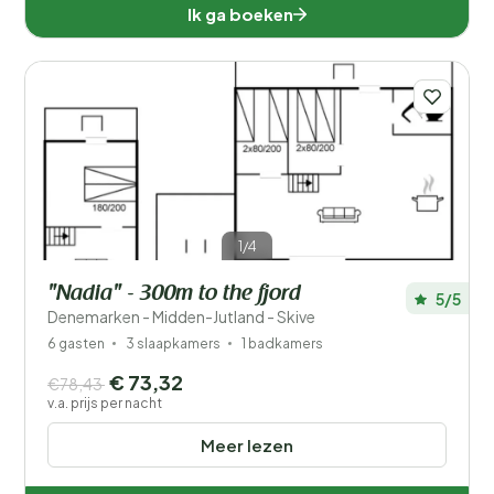
Ik ga boeken
1/4
"Nadia" - 300m to the fjord
5/5
Denemarken - Midden-Jutland - Skive
6 gasten
3 slaapkamers
1 badkamers
€ 73,32
€78,43
v.a. prijs per nacht
Meer lezen