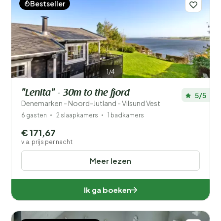
Bestseller
1/4
"Lenita" - 30m to the fjord
5/5
Denemarken - Noord-Jutland - Vilsund Vest
6 gasten
2 slaapkamers
1 badkamers
€ 171,67
v.a. prijs per nacht
Meer lezen
Ik ga boeken