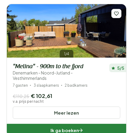
1/4
"Melina" - 900m to the fjord
5/5
Denemarken - Noord-Jutland -
Vesthimmerlands
7 gasten
3 slaapkamers
2 badkamers
€ 102,61
€110,25
v.a. prijs per nacht
Meer lezen
Ik ga boeken