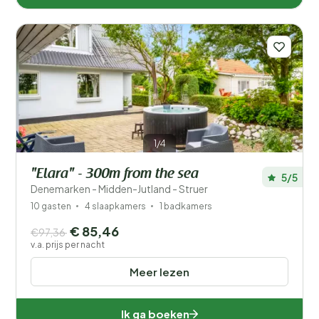
1/4
"Elara" - 300m from the sea
5/5
Denemarken - Midden-Jutland - Struer
10 gasten
4 slaapkamers
1 badkamers
€ 85,46
€97,36
v.a. prijs per nacht
Meer lezen
Ik ga boeken