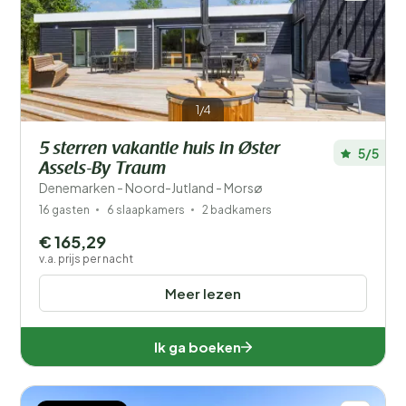
1/4
5 sterren vakantie huis in Øster
5/5
Assels-By Traum
Denemarken - Noord-Jutland - Morsø
16 gasten
6 slaapkamers
2 badkamers
€ 165,29
v.a. prijs per nacht
Meer lezen
Ik ga boeken