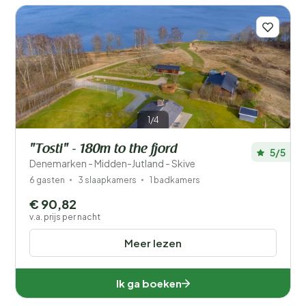
1/4
"Tosti" - 180m to the fjord
5/5
Denemarken - Midden-Jutland - Skive
6 gasten
3 slaapkamers
1 badkamers
€ 90,82
v.a. prijs per nacht
Meer lezen
Ik ga boeken