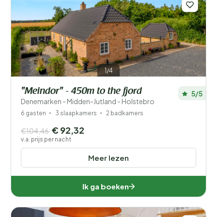
1/4
"Meindor" - 450m to the fjord
5/5
Denemarken - Midden-Jutland - Holstebro
6 gasten
3 slaapkamers
2 badkamers
€ 92,32
€104,46
v.a. prijs per nacht
Meer lezen
Ik ga boeken