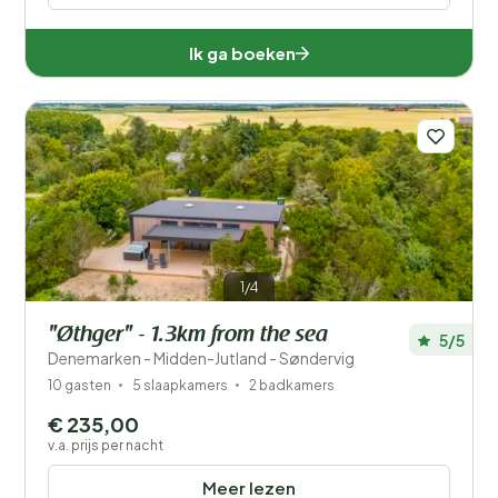
Ik ga boeken
1/4
"Øthger" - 1.3km from the sea
5/5
Denemarken - Midden-Jutland - Søndervig
10 gasten
5 slaapkamers
2 badkamers
€ 235,00
v.a. prijs per nacht
Meer lezen