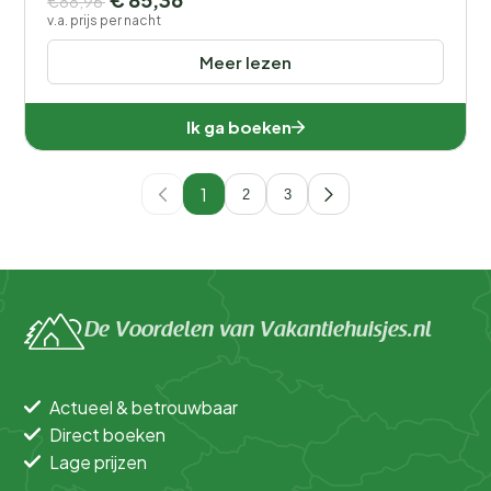
€88,96
v.a. prijs per nacht
Meer lezen
Ik ga boeken
1
2
3
De Voordelen van Vakantiehuisjes.nl
Actueel & betrouwbaar
Direct boeken
Lage prijzen