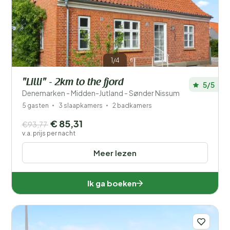
Filters opslaan
1/4
"Lilli" - 2km to the fjord
5/5
Je vakantie
Denemarken - Midden-Jutland - Sønder Nissum
Kies reisdata en je gezelschap
5 gasten
3 slaapkamers
2 badkamers
€ 85,31
€93,77
Wanneer?
v.a. prijs per nacht
Meer lezen
Aantal gasten?
Ik ga boeken
Afstand
1