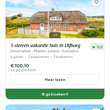
1/4
5 sterren vakantie huis in Ulfborg
5/5
Denemarken - Midden-Jutland - Holstebro
6 gasten
3 slaapkamers
2 badkamers
€ 100,10
v.a. prijs per nacht
Meer lezen
Ik ga boeken