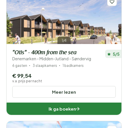
1/4
"Otis" - 400m from the sea
5/5
Denemarken - Midden-Jutland - Søndervig
6 gasten
3 slaapkamers
1 badkamers
€ 99,54
v.a. prijs per nacht
Meer lezen
Ik ga boeken