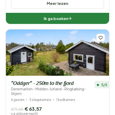
Meer lezen
Ik ga boeken
1/4
"Oddger" - 250m to the fjord
5/5
Denemarken - Midden-Jutland - Ringkøbing-
Skjern
6 gasten
3 slaapkamers
1 badkamers
€ 63,57
€71,68
v.a. prijs per nacht