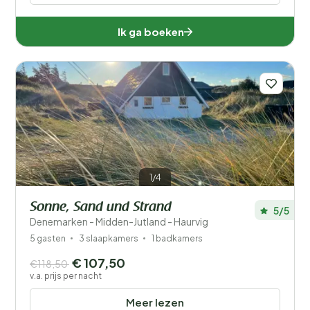
Ik ga boeken
1/4
Sonne, Sand und Strand
5/5
Denemarken - Midden-Jutland - Haurvig
5 gasten
3 slaapkamers
1 badkamers
€ 107,50
€118,50
v.a. prijs per nacht
Meer lezen