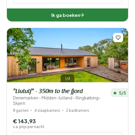
Ik ga boeken
1/4
"Liutulf" - 350m to the fjord
5/5
Denemarken - Midden-Jutland - Ringkøbing-
Skjern
8 gasten
4 slaapkamers
2 badkamers
€ 143,93
v.a. prijs per nacht