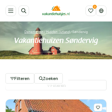
Denemarken
/
Midden-Jutland
/
Søndervig
Vakantiehuizen Søndervig
470 Accommodaties
Filteren
Zoeken
Filteren