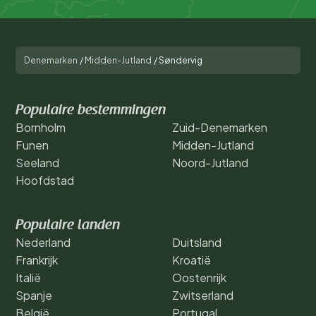
Denemarken
/
Midden-Jutland
/
Søndervig
Populaire bestemmingen
Bornholm
Zuid-Denemarken
Funen
Midden-Jutland
Seeland
Noord-Jutland
Hoofdstad
Populaire landen
Nederland
Duitsland
Frankrijk
Kroatië
Italië
Oostenrijk
Spanje
Zwitserland
België
Portugal