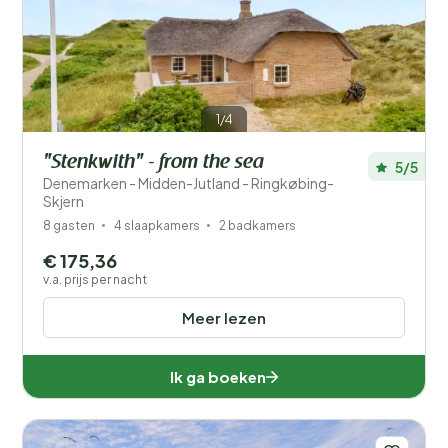
Prijs
Ligging
1/4
Kinderen
"Stenkwith" - from the sea
5/5
Type vakantiehuisje
Denemarken - Midden-Jutland - Ringkøbing-
Skjern
Populaire filters
8 gasten
4 slaapkamers
2 badkamers
€ 175,36
Voorzieningen
v.a. prijs per nacht
Wellness
Meer lezen
Ik ga boeken