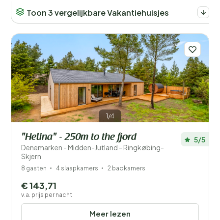
Toon 3 vergelijkbare Vakantiehuisjes
1/4
"Helina" - 250m to the fjord
5/5
Denemarken - Midden-Jutland - Ringkøbing-
Skjern
8 gasten
4 slaapkamers
2 badkamers
€ 143,71
v.a. prijs per nacht
Meer lezen