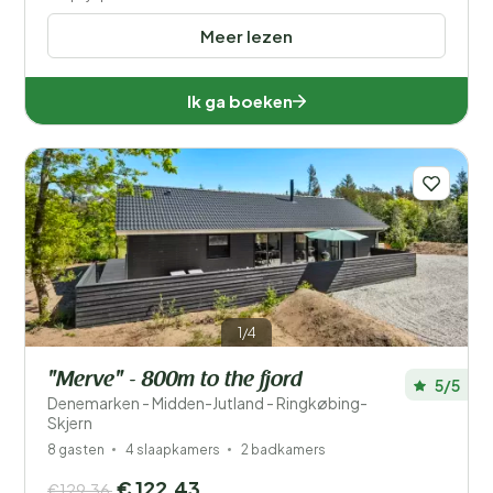
Meer lezen
Ik ga boeken
1/4
"Merve" - 800m to the fjord
5/5
Denemarken - Midden-Jutland - Ringkøbing-
Skjern
8 gasten
4 slaapkamers
2 badkamers
€ 122,43
€129,36