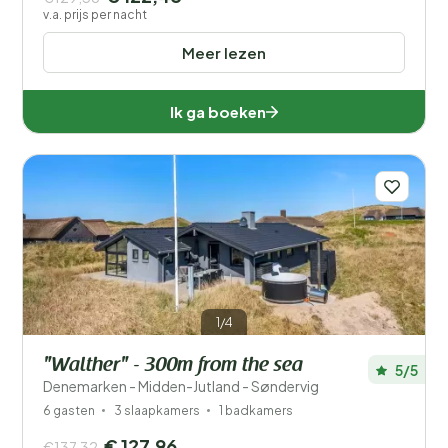
v.a. prijs per nacht
Meer lezen
Ik ga boeken
1/4
"Walther" - 300m from the sea
5/5
Denemarken - Midden-Jutland - Søndervig
6 gasten
3 slaapkamers
1 badkamers
€ 127,96
€137,32