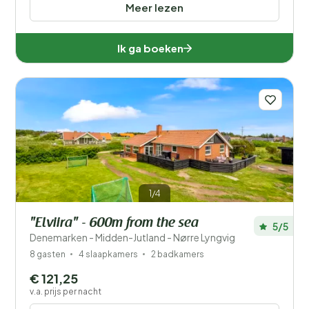
Meer lezen
Ik ga boeken
1/4
"Elviira" - 600m from the sea
5/5
Denemarken - Midden-Jutland - Nørre Lyngvig
8 gasten
4 slaapkamers
2 badkamers
€ 121,25
v.a. prijs per nacht