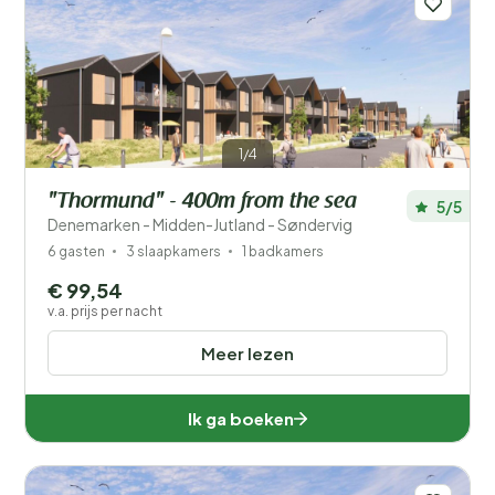
1/4
"Thormund" - 400m from the sea
5/5
Denemarken - Midden-Jutland - Søndervig
6 gasten
3 slaapkamers
1 badkamers
€ 99,54
v.a. prijs per nacht
Meer lezen
Ik ga boeken