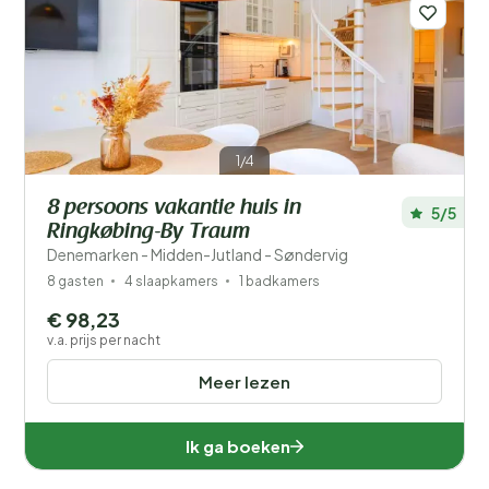
1/4
8 persoons vakantie huis in
5/5
Ringkøbing-By Traum
Denemarken - Midden-Jutland - Søndervig
8 gasten
4 slaapkamers
1 badkamers
€ 98,23
v.a. prijs per nacht
Meer lezen
Ik ga boeken