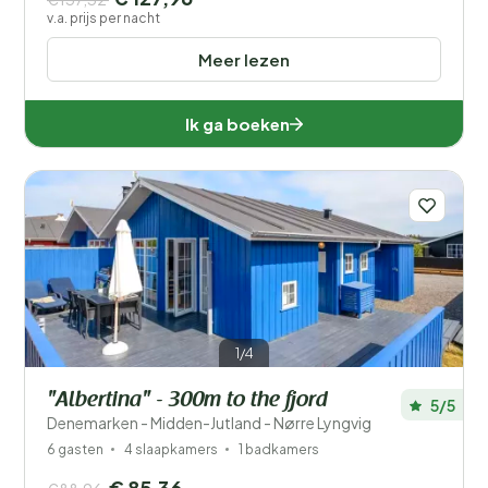
v.a. prijs per nacht
Meer lezen
Ik ga boeken
1/4
"Albertina" - 300m to the fjord
5/5
Denemarken - Midden-Jutland - Nørre Lyngvig
6 gasten
4 slaapkamers
1 badkamers
€ 85,36