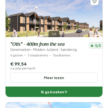
1/4
"Otis" - 400m from the sea
5/5
Denemarken - Midden-Jutland - Søndervig
6 gasten
3 slaapkamers
1 badkamers
€ 99,54
v.a. prijs per nacht
Meer lezen
Ik ga boeken