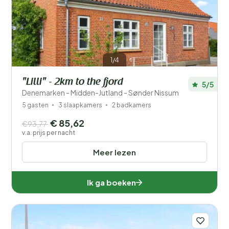
Filters opslaan
1/4
"Lilli" - 2km to the fjord
5/5
Je vakantie
Denemarken - Midden-Jutland - Sønder Nissum
Kies reisdata en je gezelschap
5 gasten
3 slaapkamers
2 badkamers
€ 85,62
€93,77
Wanneer?
v.a. prijs per nacht
Meer lezen
Aantal gasten?
Ik ga boeken
Afstand
1