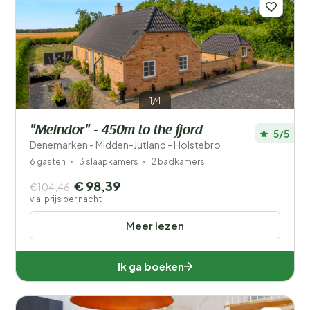
1/4
"Meindor" - 450m to the fjord
5/5
Denemarken - Midden-Jutland - Holstebro
6 gasten
3 slaapkamers
2 badkamers
€ 98,39
€104,46
v.a. prijs per nacht
Meer lezen
Ik ga boeken