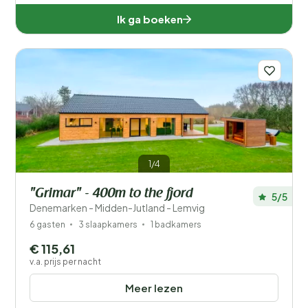
Ik ga boeken
1/4
"Grimar" - 400m to the fjord
5/5
Denemarken - Midden-Jutland - Lemvig
6 gasten
3 slaapkamers
1 badkamers
€ 115,61
v.a. prijs per nacht
Meer lezen