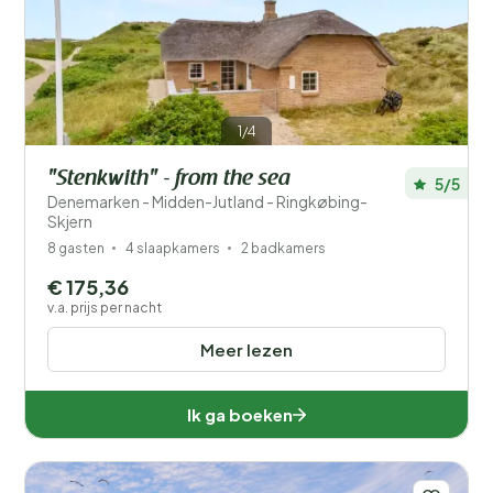
Prijs
Ligging
1/4
Kinderen
"Stenkwith" - from the sea
5/5
Type vakantiehuisje
Denemarken - Midden-Jutland - Ringkøbing-
Skjern
Populaire filters
8 gasten
4 slaapkamers
2 badkamers
€ 175,36
Voorzieningen
v.a. prijs per nacht
Wellness
Meer lezen
Ik ga boeken