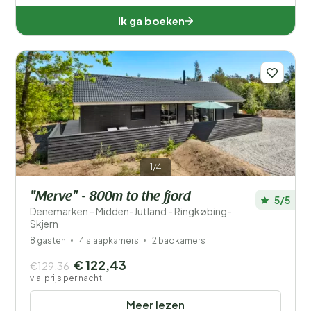
Ik ga boeken
1/4
"Merve" - 800m to the fjord
5/5
Denemarken - Midden-Jutland - Ringkøbing-
Skjern
8 gasten
4 slaapkamers
2 badkamers
€ 122,43
€129,36
v.a. prijs per nacht
Meer lezen