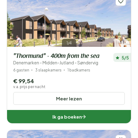
1/4
"Thormund" - 400m from the sea
5/5
Denemarken - Midden-Jutland - Søndervig
6 gasten
3 slaapkamers
1 badkamers
€ 99,54
v.a. prijs per nacht
Meer lezen
Ik ga boeken