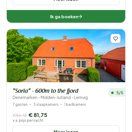
Ik ga boeken
1/4
"Soria" - 600m to the fjord
5/5
Denemarken - Midden-Jutland - Lemvig
7 gasten
3 slaapkamers
1 badkamers
€ 81,75
€86,18
v.a. prijs per nacht
Meer lezen