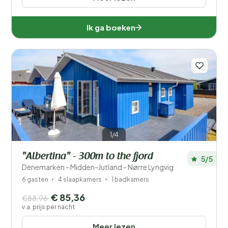
Ik ga boeken
1/4
"Albertina" - 300m to the fjord
5/5
Denemarken - Midden-Jutland - Nørre Lyngvig
6 gasten
4 slaapkamers
1 badkamers
€ 85,36
€88,96
v.a. prijs per nacht
Meer lezen