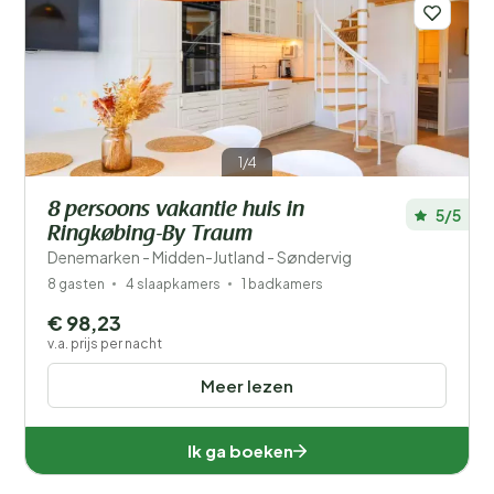
1/4
8 persoons vakantie huis in
5/5
Ringkøbing-By Traum
Denemarken - Midden-Jutland - Søndervig
8 gasten
4 slaapkamers
1 badkamers
€ 98,23
v.a. prijs per nacht
Meer lezen
Ik ga boeken