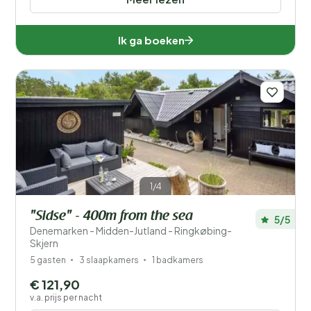
Ik ga boeken
1/4
"Sidse" - 400m from the sea
5/5
Denemarken - Midden-Jutland - Ringkøbing-
Skjern
5 gasten
3 slaapkamers
1 badkamers
€ 121,90
v.a. prijs per nacht