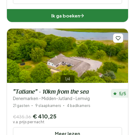
Ik ga boeken
1/4
"Tatiane" - 10km from the sea
5/5
Denemarken - Midden-Jutland - Lemvig
21 gasten
9 slaapkamers
4 badkamers
€ 410,25
€435,36
v.a. prijs per nacht
Meer lezen