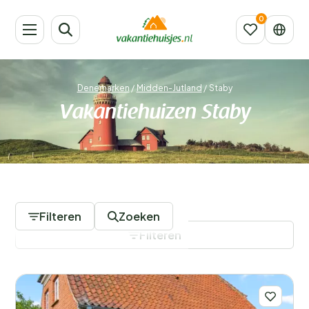
Denemarken
/
Midden-Jutland
/
Staby
Vakantiehuizen Staby
378 Accommodaties
Filteren
Zoeken
Filteren