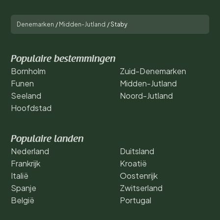
Denemarken
/
Midden-Jutland
/
Staby
Populaire bestemmingen
Bornholm
Zuid-Denemarken
Funen
Midden-Jutland
Seeland
Noord-Jutland
Hoofdstad
Populaire landen
Nederland
Duitsland
Frankrijk
Kroatië
Italië
Oostenrijk
Spanje
Zwitserland
België
Portugal