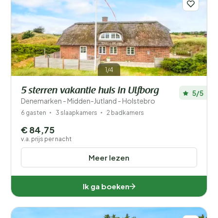
1/4
5 sterren vakantie huis in Ulfborg
5/5
Denemarken - Midden-Jutland - Holstebro
6 gasten
3 slaapkamers
2 badkamers
€ 84,75
v.a. prijs per nacht
Meer lezen
Ik ga boeken