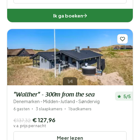
Ik ga boeken
1/4
"Walther" - 300m from the sea
5/5
Denemarken - Midden-Jutland - Søndervig
6 gasten
3 slaapkamers
1 badkamers
€ 127,96
€137,32
v.a. prijs per nacht
Meer lezen