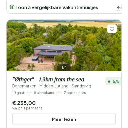
Toon 3 vergelijkbare Vakantiehuisjes
1/4
"Øthger" - 1.3km from the sea
5/5
Denemarken - Midden-Jutland - Søndervig
10 gasten
5 slaapkamers
2 badkamers
€ 235,00
v.a. prijs per nacht
Meer lezen