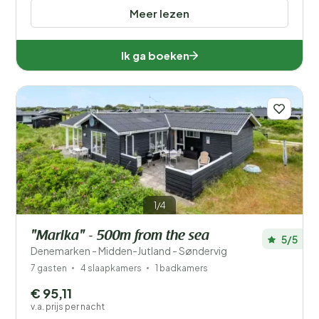
Meer lezen
Ik ga boeken
1/4
"Marika" - 500m from the sea
5/5
Denemarken - Midden-Jutland - Søndervig
7 gasten
4 slaapkamers
1 badkamers
€ 95,11
v.a. prijs per nacht