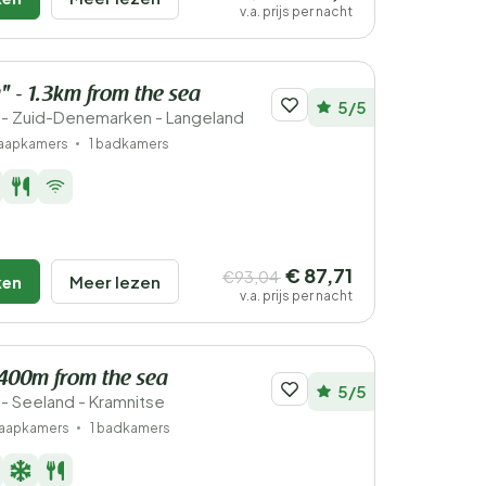
v.a. prijs per nacht
 - 1.3km from the sea
5/5
- Zuid-Denemarken - Langeland
laapkamers
1 badkamers
€ 87,71
€93,04
ken
Meer lezen
v.a. prijs per nacht
400m from the sea
5/5
 Seeland - Kramnitse
laapkamers
1 badkamers