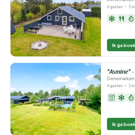
6 gasten
3 s
Ik ga boe
"Asmine" -
Denemarken -
6 gasten
3 s
Ik ga boe