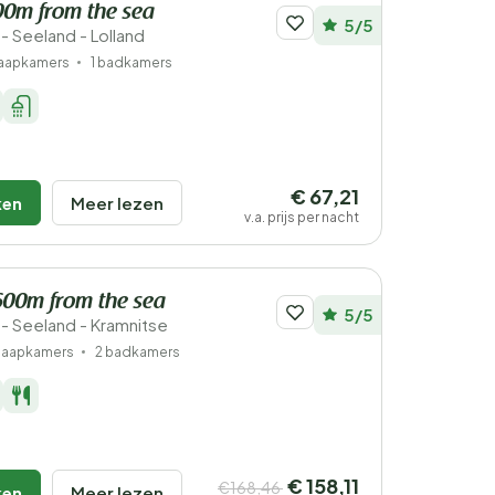
700m from the sea
5/5
 Seeland - Lolland
laapkamers
1 badkamers
€ 67,21
ken
Meer lezen
v.a. prijs per nacht
600m from the sea
5/5
 Seeland - Kramnitse
slaapkamers
2 badkamers
€ 158,11
€168,46
ken
Meer lezen