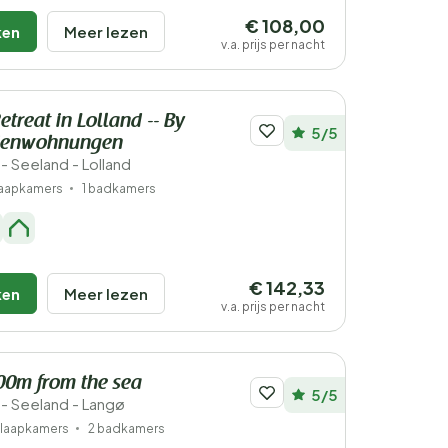
€ 108,00
ken
Meer lezen
v.a. prijs per nacht
treat in Lolland -- By
5/5
ienwohnungen
 Seeland - Lolland
laapkamers
1 badkamers
€ 142,33
ken
Meer lezen
v.a. prijs per nacht
300m from the sea
5/5
- Seeland - Langø
slaapkamers
2 badkamers