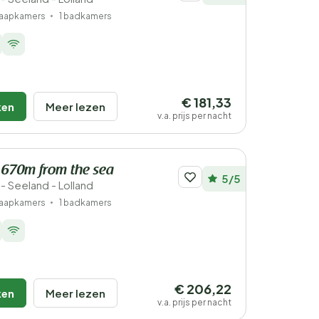
laapkamers
1 badkamers
€ 181,33
ken
Meer lezen
v.a. prijs per nacht
 670m from the sea
5/5
 Seeland - Lolland
laapkamers
1 badkamers
€ 206,22
ken
Meer lezen
v.a. prijs per nacht