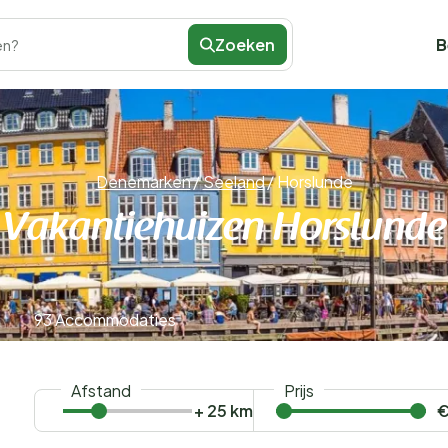
Zoeken
B
en?
Denemarken
/
Seeland
/
Horslunde
Vakantiehuizen Horslunde
93 Accommodaties
Afstand
Prijs
+ 25 km