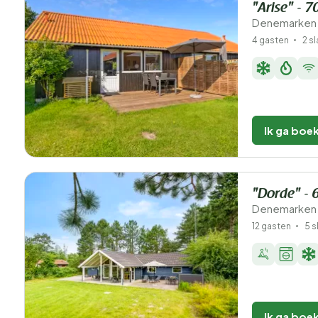
"Arise" - 
Denemarken -
4 gasten
2 s
Ik ga boe
"Dorde" - 
Denemarken -
12 gasten
5 
Ik ga boe