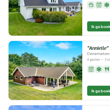
Ik ga boe
"Annielle"
Denemarken -
6 gasten
3 s
Ik ga boe