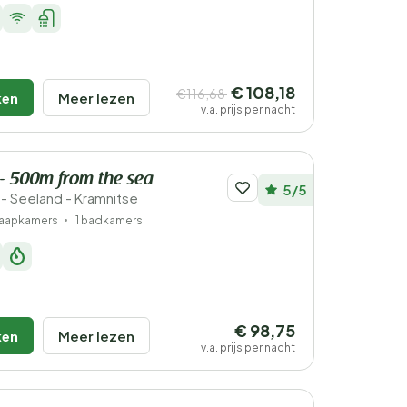
€ 108,18
€116,68
ken
Meer lezen
v.a. prijs per nacht
 - 500m from the sea
5/5
 Seeland - Kramnitse
laapkamers
1 badkamers
€ 98,75
ken
Meer lezen
v.a. prijs per nacht