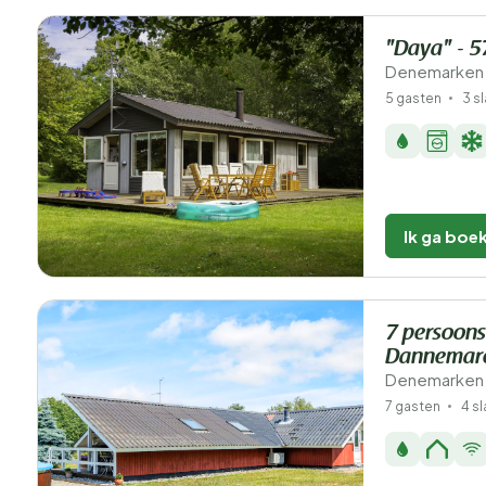
"Daya" - 5
Denemarken -
5 gasten
3 s
Ik ga boe
7 persoons
Dannemar
Denemarken -
7 gasten
4 s