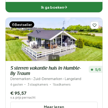
Ik ga boeken
Bestseller
1/4
5 sterren vakantie huis in Humble-
5/5
By Traum
Denemarken - Zuid-Denemarken - Langeland
6 gasten
3 slaapkamers
1 badkamers
€ 95,57
v.a. prijs per nacht
Meer lezen