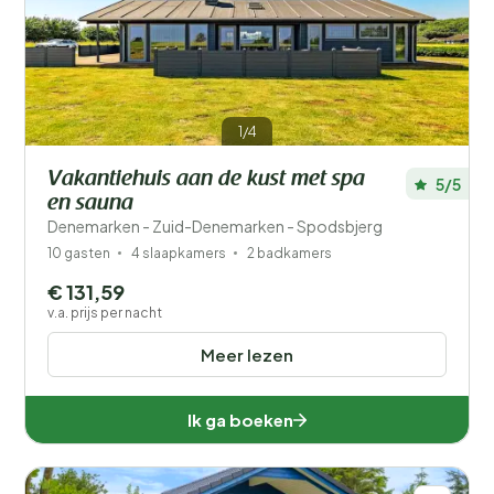
Prijs
Ligging
1/4
Kinderen
Vakantiehuis aan de kust met spa
5/5
Type vakantiehuisje
en sauna
Denemarken - Zuid-Denemarken - Spodsbjerg
Populaire filters
10 gasten
4 slaapkamers
2 badkamers
€ 131,59
Voorzieningen
v.a. prijs per nacht
Wellness
Meer lezen
Ik ga boeken