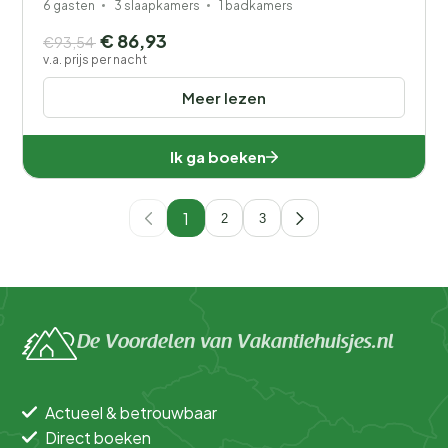
6 gasten
3 slaapkamers
1 badkamers
€ 86,93
€93,54
v.a. prijs per nacht
Meer lezen
Ik ga boeken
1
2
3
De Voordelen van Vakantiehuisjes.nl
Actueel & betrouwbaar
Direct boeken