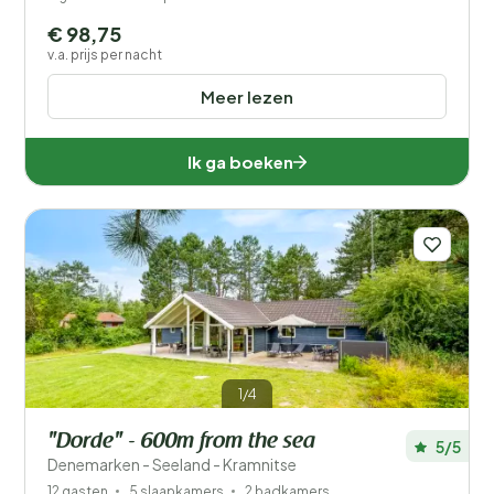
€ 98,75
v.a. prijs per nacht
Meer lezen
Ik ga boeken
1/4
"Dorde" - 600m from the sea
5/5
Denemarken - Seeland - Kramnitse
12 gasten
5 slaapkamers
2 badkamers