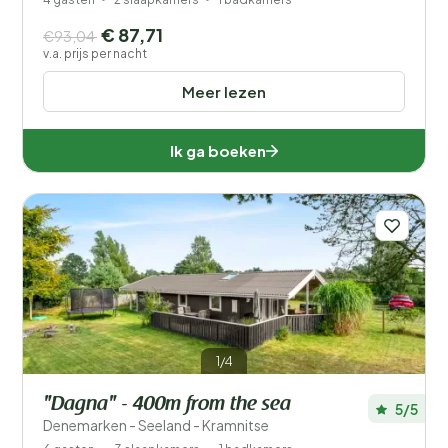
€ 87,71
€93,04
v.a. prijs per nacht
Meer lezen
Ik ga boeken
1/4
"Dagna" - 400m from the sea
5/5
Denemarken - Seeland - Kramnitse