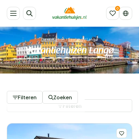
Denemarken
/
Seeland
/
Langø
Vakantiehuizen Langø
191 Accommodaties
Filteren
Zoeken
Filteren