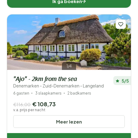
Ik ga boeken
1/4
"Ajo" - 2km from the sea
5/5
Denemarken - Zuid-Denemarken - Langeland
6 gasten
3 slaapkamers
2 badkamers
€ 108,73
€116,00
v.a. prijs per nacht
Meer lezen