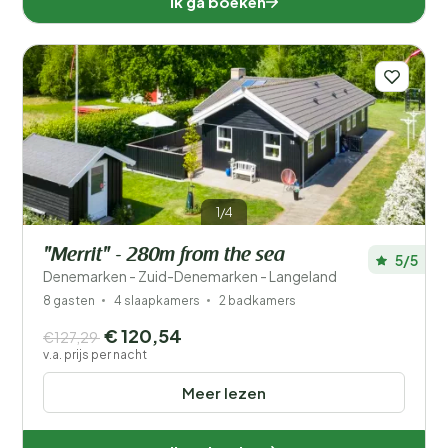
Ik ga boeken
1/4
"Merrit" - 280m from the sea
5/5
Denemarken - Zuid-Denemarken - Langeland
8 gasten
4 slaapkamers
2 badkamers
€ 120,54
€127,29
v.a. prijs per nacht
Meer lezen