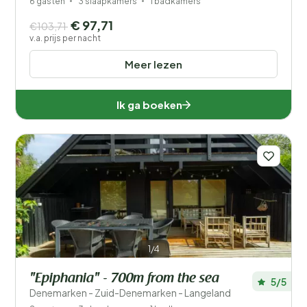
6 gasten
3 slaapkamers
1 badkamers
€ 97,71
€103,71
v.a. prijs per nacht
Meer lezen
Ik ga boeken
1/4
"Epiphania" - 700m from the sea
5/5
Denemarken - Zuid-Denemarken - Langeland