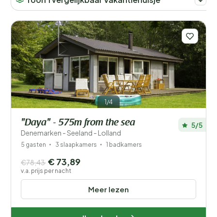
1/4
"Daya" - 575m from the sea
5/5
Denemarken - Seeland - Lolland
5 gasten
3 slaapkamers
1 badkamers
€ 73,89
€78,43
v.a. prijs per nacht
Meer lezen