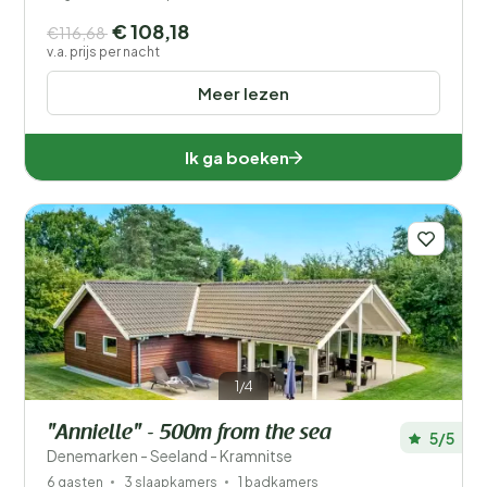
€ 108,18
€116,68
v.a. prijs per nacht
Meer lezen
Ik ga boeken
1/4
"Annielle" - 500m from the sea
5/5
Denemarken - Seeland - Kramnitse
6 gasten
3 slaapkamers
1 badkamers