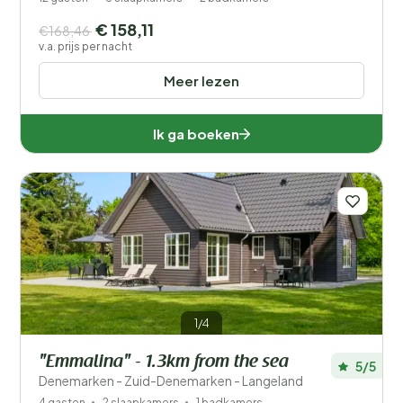
€ 158,11
€168,46
v.a. prijs per nacht
Meer lezen
Ik ga boeken
1/4
"Emmalina" - 1.3km from the sea
5/5
Denemarken - Zuid-Denemarken - Langeland
4 gasten
2 slaapkamers
1 badkamers