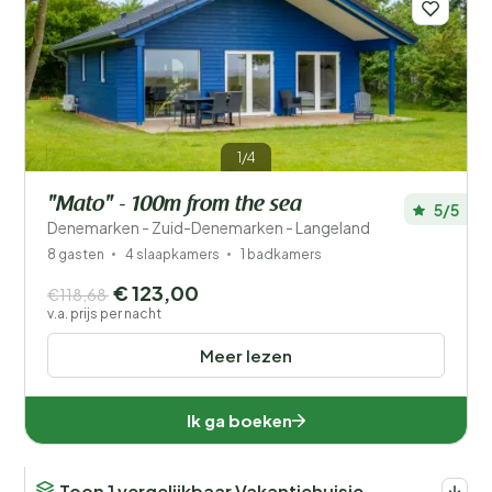
1/4
"Mato" - 100m from the sea
5/5
Denemarken - Zuid-Denemarken - Langeland
8 gasten
4 slaapkamers
1 badkamers
€ 123,00
€118,68
v.a. prijs per nacht
Meer lezen
Ik ga boeken
Toon 1 vergelijkbaar Vakantiehuisje