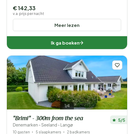
€ 142,33
v.a. prijs per nacht
Meer lezen
Ik ga boeken
1/4
"Brimi" - 300m from the sea
5/5
Denemarken - Seeland - Langø
10 gasten
5 slaapkamers
2 badkamers