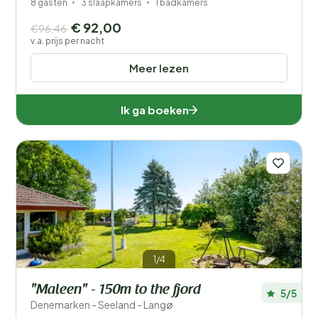
8 gasten
3 slaapkamers
1 badkamers
€ 92,00
€96,46
v.a. prijs per nacht
Meer lezen
Ik ga boeken
1/4
"Maleen" - 150m to the fjord
5/5
Denemarken - Seeland - Langø