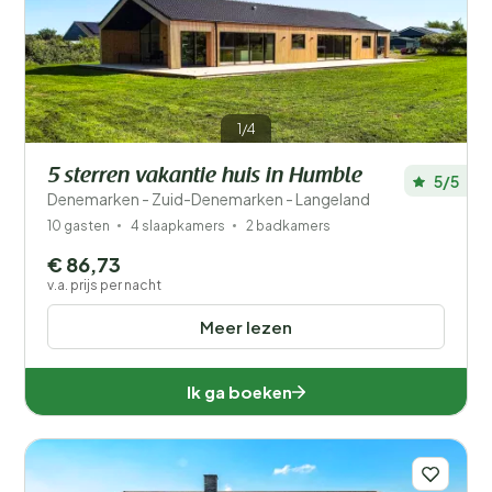
Filters opslaan
1/4
5 sterren vakantie huis in Humble
5/5
Je vakantie
Denemarken - Zuid-Denemarken - Langeland
Kies reisdata en je gezelschap
10 gasten
4 slaapkamers
2 badkamers
€ 86,73
Wanneer?
v.a. prijs per nacht
Meer lezen
Aantal gasten?
Ik ga boeken
Afstand
1