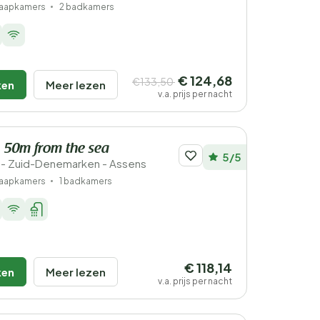
laapkamers
2 badkamers
€ 124,68
€133,50
ken
Meer lezen
v.a. prijs per nacht
- 50m from the sea
5/5
- Zuid-Denemarken - Assens
laapkamers
1 badkamers
€ 118,14
ken
Meer lezen
v.a. prijs per nacht