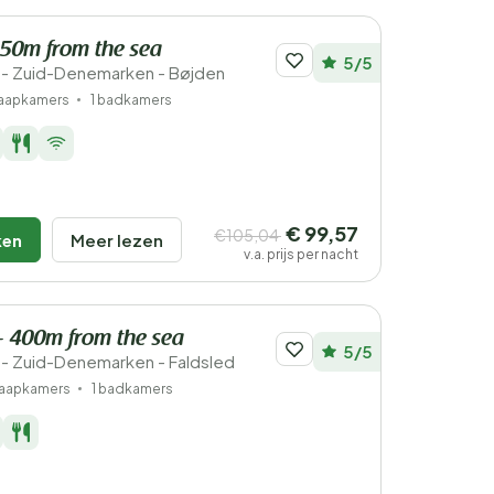
 150m from the sea
5/5
- Zuid-Denemarken - Bøjden
laapkamers
1 badkamers
€ 99,57
€105,04
ken
Meer lezen
v.a. prijs per nacht
- 400m from the sea
5/5
- Zuid-Denemarken - Faldsled
laapkamers
1 badkamers