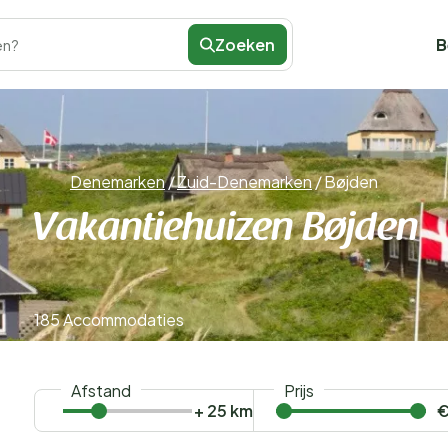
Zoeken
B
en?
Denemarken
/
Zuid-Denemarken
/
Bøjden
Vakantiehuizen Bøjden
185 Accommodaties
Afstand
Prijs
+ 25 km