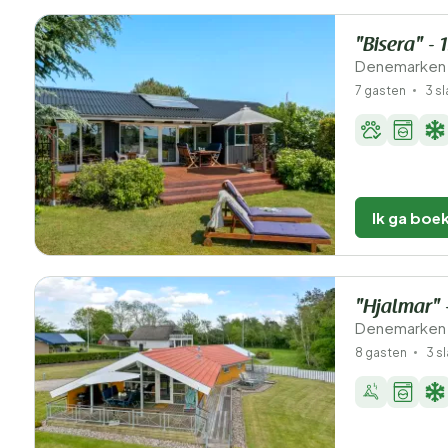
"Bisera" -
Denemarken 
7 gasten
3 s
Ik ga boe
"Hjalmar" 
Denemarken 
8 gasten
3 s