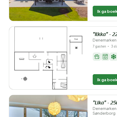
Ik ga boe
"Ilkka" - 
Denemarken 
7 gasten
3 s
Ik ga boe
"Lika" - 25
Denemarken 
Sønderborg