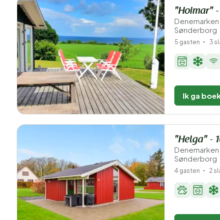
"Hoimar" -
Denemarken 
Sønderborg
5 gasten
3 s
Ik ga boe
"Helga" - 
Denemarken 
Sønderborg
4 gasten
2 s