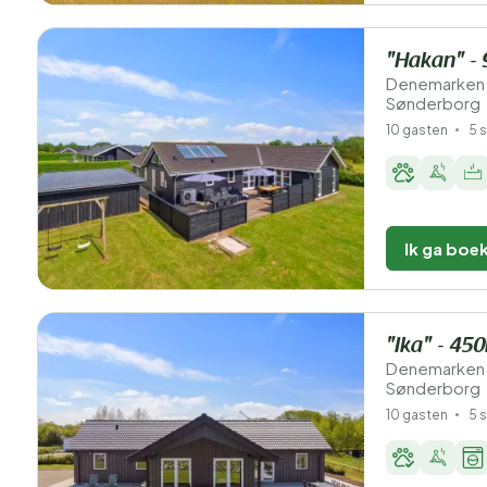
"Hakan" - 
Denemarken 
Sønderborg
10 gasten
5 
Ik ga boe
"Ika" - 45
Denemarken 
Sønderborg
10 gasten
5 