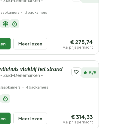
- Zuid-Denemarken -
slaapkamers
3 badkamers
€ 275,74
ken
Meer lezen
v.a. prijs per nacht
tiehuis vlakbij het strand
5/5
- Zuid-Denemarken -
slaapkamers
4 badkamers
€ 314,33
ken
Meer lezen
v.a. prijs per nacht