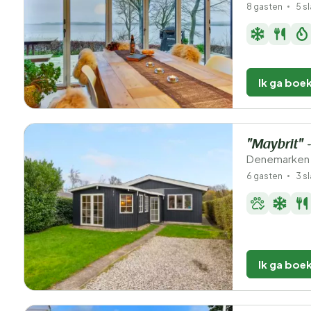
8 gasten
5 s
Ik ga boe
"Maybrit" 
Denemarken 
6 gasten
3 s
Ik ga boe