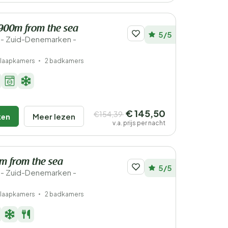
900m from the sea
5/5
- Zuid-Denemarken -
slaapkamers
2 badkamers
€ 145,50
€154,39
ken
Meer lezen
v.a. prijs per nacht
0m from the sea
5/5
- Zuid-Denemarken -
slaapkamers
2 badkamers