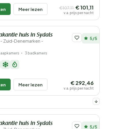
€ 101,11
€107,11
ken
Meer lezen
v.a. prijs per nacht
akantie huis in Sydals
5/5
- Zuid-Denemarken -
slaapkamers
3 badkamers
€ 292,46
ken
Meer lezen
v.a. prijs per nacht
akantie huis in Sydals
5/5