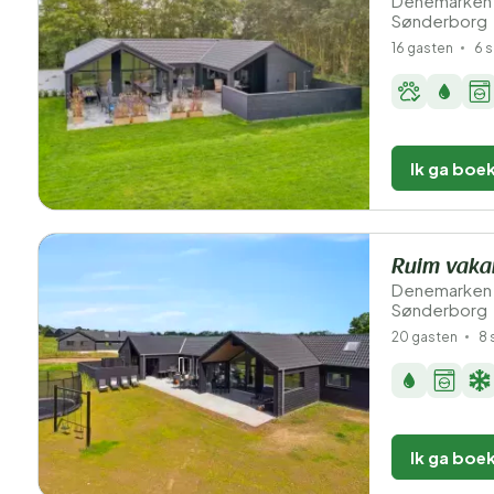
Denemarken 
Sønderborg
16 gasten
6 
Ik ga boe
Ruim vakan
Denemarken 
Sønderborg
20 gasten
8 
Ik ga boe