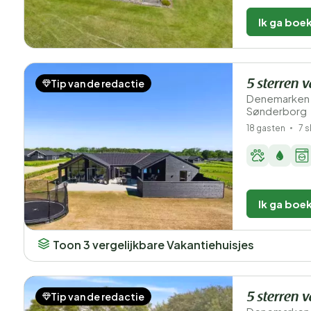
Ik ga boe
Tip van de redactie
5 sterren v
Denemarken 
Sønderborg
18 gasten
7 
Ik ga boe
Toon 3 vergelijkbare Vakantiehuisjes
Tip van de redactie
5 sterren v