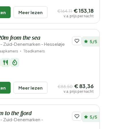
€ 153,18
€164,11
ken
Meer lezen
v.a. prijs per nacht
220m from the sea
5/5
- Zuid-Denemarken - Hesseløje
laapkamers
1 badkamers
€ 83,36
€88,50
ken
Meer lezen
v.a. prijs per nacht
m to the fjord
5/5
- Zuid-Denemarken -