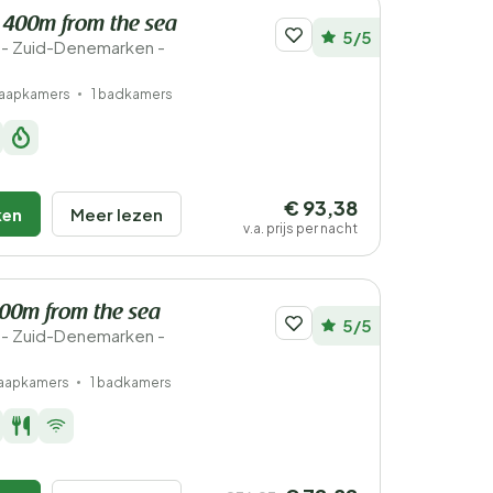
 400m from the sea
5/5
- Zuid-Denemarken -
laapkamers
1 badkamers
€ 93,38
ken
Meer lezen
v.a. prijs per nacht
100m from the sea
5/5
- Zuid-Denemarken -
laapkamers
1 badkamers