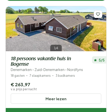
1/4
18 persoons vakantie huis in
5/5
Bogense
Denemarken - Zuid-Denemarken - Nordfyns
18 gasten
7 slaapkamers
3 badkamers
€ 263,97
v.a. prijs per nacht
Meer lezen