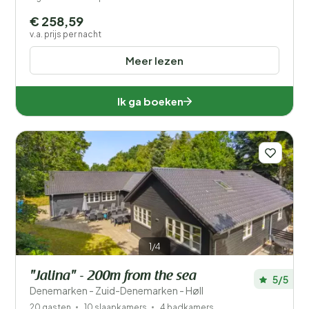
€ 258,59
v.a. prijs per nacht
Meer lezen
Ik ga boeken
1/4
"Jalina" - 200m from the sea
5/5
Denemarken - Zuid-Denemarken - Høll
20 gasten
10 slaapkamers
4 badkamers