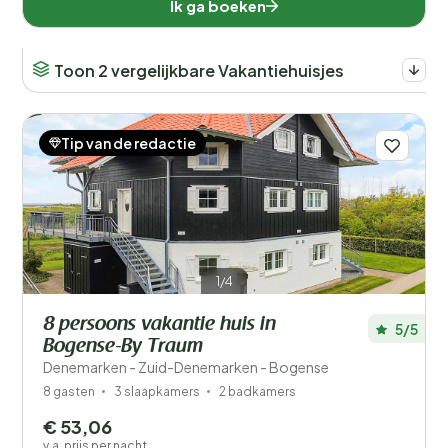
Ik ga boeken
Toon 2 vergelijkbare Vakantiehuisjes
Tip van de redactie
1/4
8 persoons vakantie huis in
5/5
Bogense-By Traum
Denemarken - Zuid-Denemarken - Bogense
8 gasten
3 slaapkamers
2 badkamers
€ 53,06
v.a. prijs per nacht