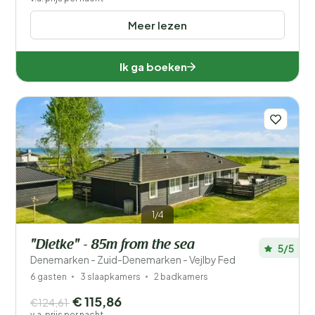
Meer lezen
Ik ga boeken
1/4
"Dietke" - 85m from the sea
5/5
Denemarken - Zuid-Denemarken - Vejlby Fed
6 gasten
3 slaapkamers
2 badkamers
€ 115,86
€124,61
v.a. prijs per nacht