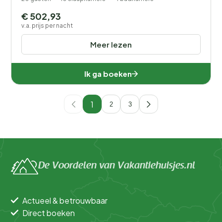
€ 502,93
v.a. prijs per nacht
Meer lezen
Ik ga boeken
1
2
3
De Voordelen van Vakantiehuisjes.nl
Actueel & betrouwbaar
Direct boeken