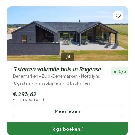
1/4
5 sterren vakantie huis in Bogense
5/5
Denemarken - Zuid-Denemarken - Nordfyns
18 gasten
7 slaapkamers
3 badkamers
€ 293,62
v.a. prijs per nacht
Meer lezen
Ik ga boeken