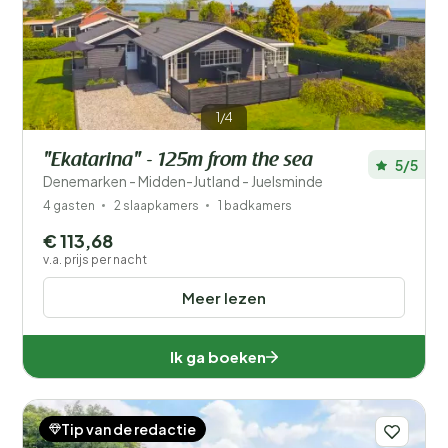
Filters opslaan
1/4
"Ekatarina" - 125m from the sea
5/5
Je vakantie
Denemarken - Midden-Jutland - Juelsminde
Kies reisdata en je gezelschap
4 gasten
2 slaapkamers
1 badkamers
€ 113,68
Wanneer?
v.a. prijs per nacht
Meer lezen
Aantal gasten?
Ik ga boeken
Tip van de redactie
Afstand
1