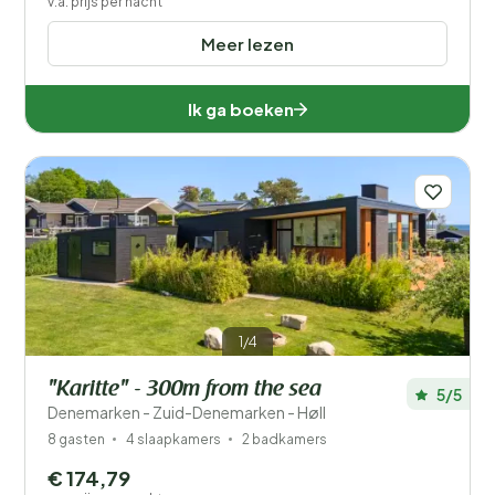
v.a. prijs per nacht
Meer lezen
Ik ga boeken
1/4
"Karitte" - 300m from the sea
5/5
Denemarken - Zuid-Denemarken - Høll
8 gasten
4 slaapkamers
2 badkamers
€ 174,79