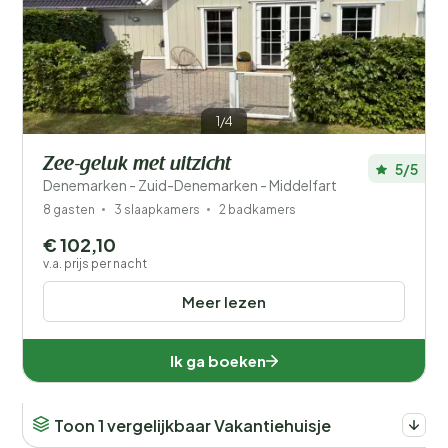
1/4
Zee-geluk met uitzicht
5/5
Denemarken - Zuid-Denemarken - Middelfart
8 gasten
3 slaapkamers
2 badkamers
€ 102,10
v.a. prijs per nacht
Meer lezen
Ik ga boeken
Toon 1 vergelijkbaar Vakantiehuisje