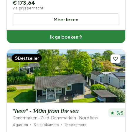
€ 173,64
v.a. prijs per nacht
Meer lezen
Ik ga boeken
Bestseller
1/4
"Iven" - 140m from the sea
5/5
Denemarken - Zuid-Denemarken - Nordfyns
4 gasten
3 slaapkamers
1 badkamers