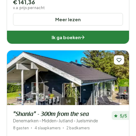
€ 141,36
v.a. prijs per nacht
Meer lezen
Ik ga boeken
1/4
"Shania" - 300m from the sea
5/5
Denemarken - Midden-Jutland - Juelsminde
8 gasten
4 slaapkamers
2 badkamers