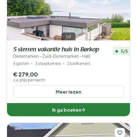
Prijs
Ligging
1/4
Kinderen
5 sterren vakantie huis in Børkop
5/5
Type vakantiehuisje
Denemarken - Zuid-Denemarken - Høll
6 gasten
3 slaapkamers
2 badkamers
Populaire filters
€ 279,00
v.a. prijs per nacht
Voorzieningen
Meer lezen
Wellness
Ik ga boeken