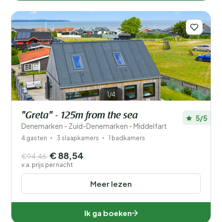
1/4
"Greta" - 125m from the sea
5/5
Denemarken - Zuid-Denemarken - Middelfart
4 gasten
3 slaapkamers
1 badkamers
€ 88,54
€94,46
v.a. prijs per nacht
Meer lezen
Ik ga boeken