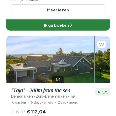
Meer lezen
Ik ga boeken
1/4
"Tajo" - 200m from the sea
5/5
Denemarken - Zuid-Denemarken - Høll
10 gasten
5 slaapkamers
2 badkamers
€ 112,04
€119,07