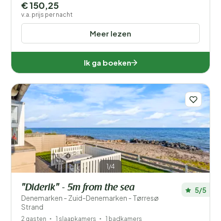
€ 150,25
v.a. prijs per nacht
Meer lezen
Ik ga boeken
1/4
"Diderik" - 5m from the sea
5/5
Denemarken - Zuid-Denemarken - Tørresø
Strand
2 gasten
1 slaapkamers
1 badkamers