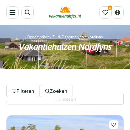
Denemarken
/
Zuid-Denemarken
/
Nordfyns
Vakantiehuizen Nordfyns
213 Accommodaties
Filteren
Zoeken
Filteren