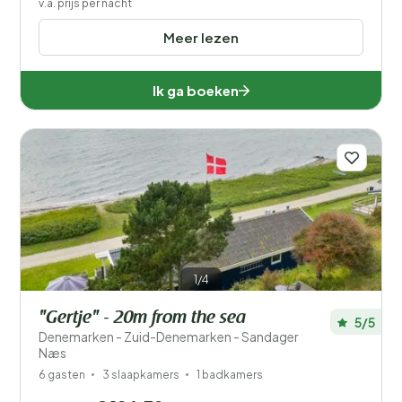
v.a. prijs per nacht
Meer lezen
Ik ga boeken
1/4
"Gertje" - 20m from the sea
5/5
Denemarken - Zuid-Denemarken - Sandager
Næs
6 gasten
3 slaapkamers
1 badkamers