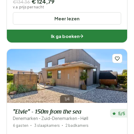
€ 124,79
€134,36
v.a. prijs per nacht
Meer lezen
Ik ga boeken
1/4
"Elvie" - 150m from the sea
5/5
Denemarken - Zuid-Denemarken - Høll
6 gasten
3 slaapkamers
2 badkamers