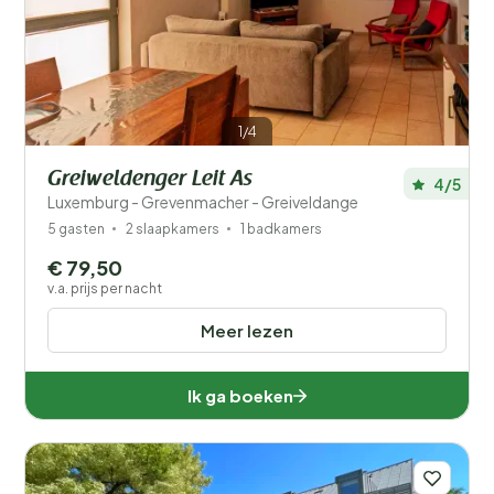
Ligging
Type vakantiehuisje
Populaire filters
1/4
Voorzieningen
Greiweldenger Leit As
4/5
Luxemburg - Grevenmacher - Greiveldange
5 gasten
2 slaapkamers
1 badkamers
€ 79,50
v.a. prijs per nacht
Meer lezen
Ik ga boeken