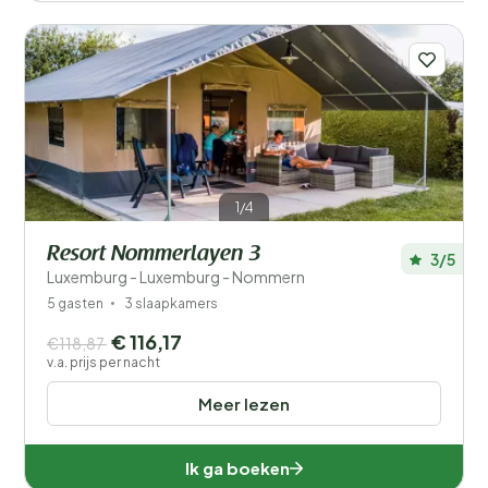
1/4
Resort Nommerlayen 3
3/5
Luxemburg - Luxemburg - Nommern
5 gasten
3 slaapkamers
€ 116,17
€118,87
v.a. prijs per nacht
Meer lezen
Ik ga boeken