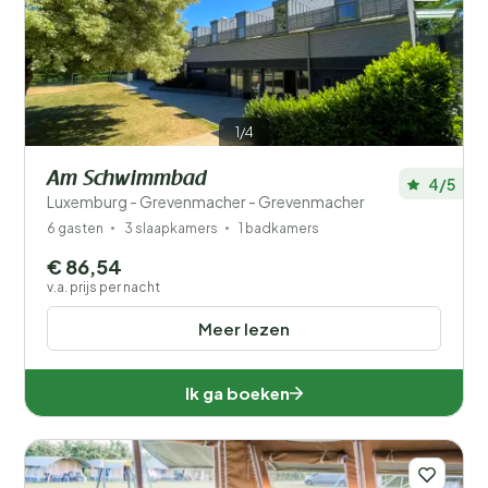
1/4
Am Schwimmbad
4/5
Luxemburg - Grevenmacher - Grevenmacher
6 gasten
3 slaapkamers
1 badkamers
€ 86,54
v.a. prijs per nacht
Meer lezen
Ik ga boeken