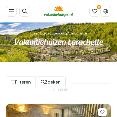
Luxemburg
/
Luxemburg
/
Larochette
Vakantiehuizen Larochette
10 Accommodaties
Filteren
Zoeken
Filteren