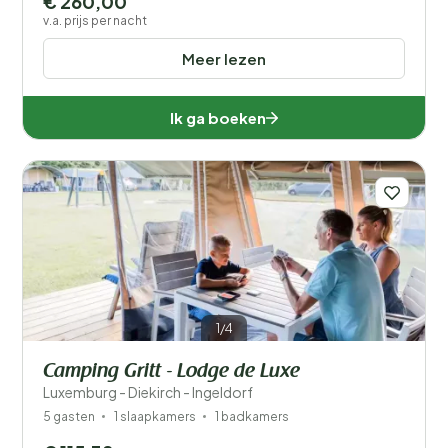
€ 260,00
v.a. prijs per nacht
Meer lezen
Ik ga boeken
1/4
Camping Gritt - Lodge de Luxe
Luxemburg - Diekirch - Ingeldorf
5 gasten
1 slaapkamers
1 badkamers