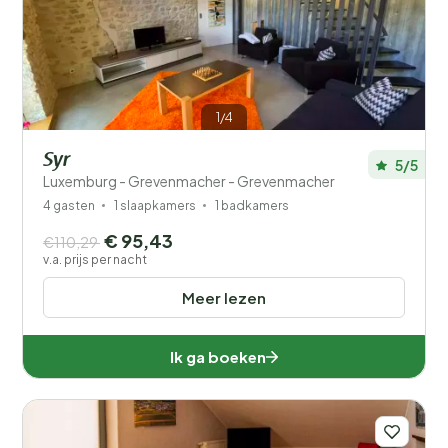
Filters opslaan
Je vakantie
1/4
Kies reisdata en je gezelschap
Syr
5/5
Luxemburg - Grevenmacher - Grevenmacher
Wanneer?
4 gasten
1 slaapkamers
1 badkamers
€ 95,43
€110,29
Aantal gasten?
v.a. prijs per nacht
Meer lezen
Ik ga boeken
Afstand
1
Prijs