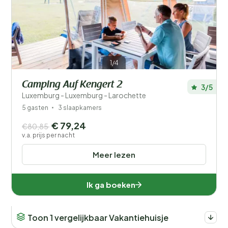
1/4
Camping Auf Kengert 2
3/5
Luxemburg - Luxemburg - Larochette
5 gasten
3 slaapkamers
€ 79,24
€80,85
v.a. prijs per nacht
Meer lezen
Ik ga boeken
Toon 1 vergelijkbaar Vakantiehuisje