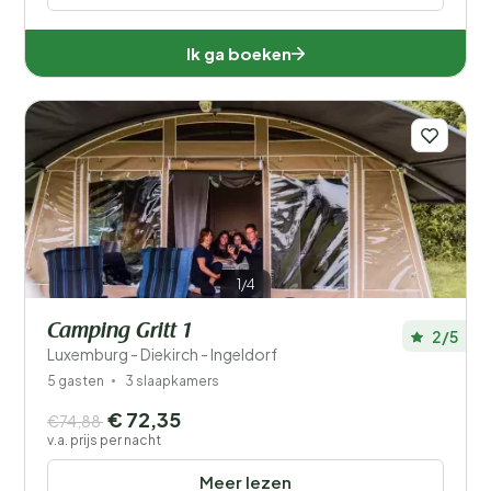
Ik ga boeken
1/4
Camping Gritt 1
2/5
Luxemburg - Diekirch - Ingeldorf
5 gasten
3 slaapkamers
€ 72,35
€74,88
v.a. prijs per nacht
Meer lezen