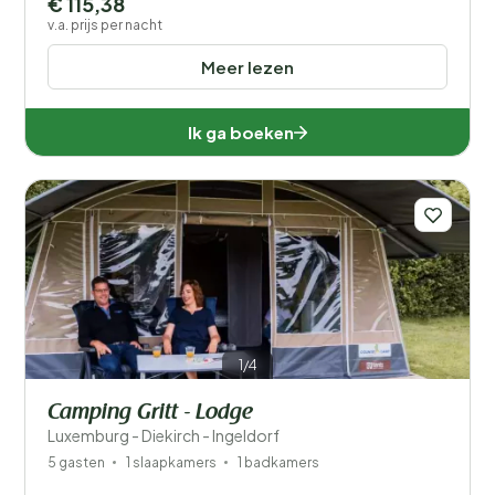
€ 115,38
v.a. prijs per nacht
Meer lezen
Ik ga boeken
1/4
Camping Gritt - Lodge
Luxemburg - Diekirch - Ingeldorf
5 gasten
1 slaapkamers
1 badkamers