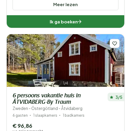
Meer lezen
Ik ga boeken
1/4
6 persoons vakantie huis in
3/5
ÅTVIDABERG-By Traum
Zweden - Östergötland - Åtvidaberg
6 gasten
1 slaapkamers
1 badkamers
€ 96,86