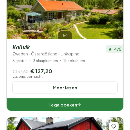
1/4
Kallvik
4/5
Zweden - Östergötland - Linköping
6 gasten
3 slaapkamers
1 badkamers
€ 127,20
€157,60
v.a. prijs per nacht
Meer lezen
Ik ga boeken