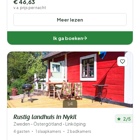
€ 46,63
v.a. prijs per nacht
Meer lezen
Ik ga boeken
1/4
Rustig landhuis in Nykil
2/5
Zweden - Östergötland - Linköping
4 gasten
1 slaapkamers
2 badkamers