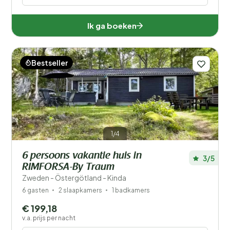
Ik ga boeken
Bestseller
1/4
6 persoons vakantie huis in
3/5
RIMFORSA-By Traum
Zweden - Östergötland - Kinda
6 gasten
2 slaapkamers
1 badkamers
€ 199,18
v.a. prijs per nacht