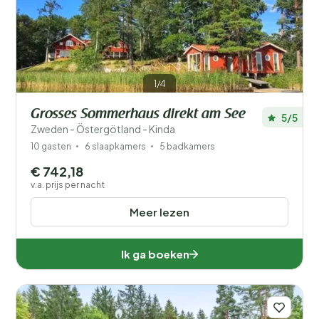
Filters opslaan
Je vakantie
1/4
Kies reisdata en je gezelschap
Grosses Sommerhaus direkt am See
5/5
Zweden - Östergötland - Kinda
Wanneer?
10 gasten
6 slaapkamers
5 badkamers
€ 742,18
Aantal gasten?
v.a. prijs per nacht
Meer lezen
Ik ga boeken
Afstand
1
Prijs