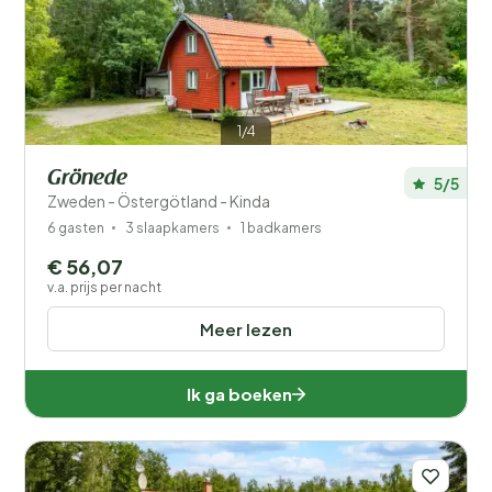
Kinderen
Type vakantiehuisje
Populaire filters
1/4
Voorzieningen
Grönede
5/5
Zweden - Östergötland - Kinda
Wellness
6 gasten
3 slaapkamers
1 badkamers
€ 56,07
v.a. prijs per nacht
Meer lezen
Ik ga boeken