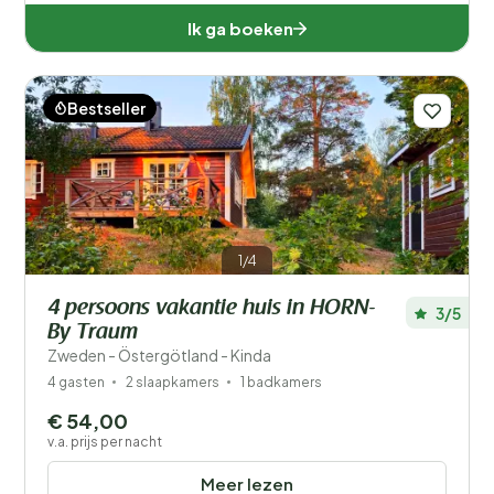
Ik ga boeken
Bestseller
1/4
4 persoons vakantie huis in HORN-
3/5
By Traum
Zweden - Östergötland - Kinda
4 gasten
2 slaapkamers
1 badkamers
€ 54,00
v.a. prijs per nacht
Meer lezen