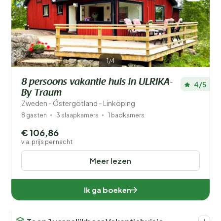
1/4
8 persoons vakantie huis in ULRIKA-
4/5
By Traum
Zweden - Östergötland - Linköping
8 gasten
3 slaapkamers
1 badkamers
€ 106,86
v.a. prijs per nacht
Meer lezen
Ik ga boeken