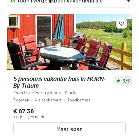
Toon 1 vergelijkbaar Vakantiehuisje
1/4
5 persoons vakantie huis in HORN-
3/5
By Traum
Zweden - Östergötland - Kinda
7 gasten
4 slaapkamers
1 badkamers
€ 87,38
v.a. prijs per nacht
Meer lezen