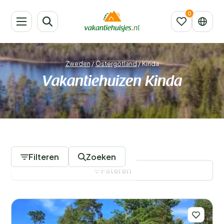
Zweden
/
Östergötland
/
Kinda
Vakantiehuizen Kinda
10 Accommodaties
Filteren
Zoeken
Filteren