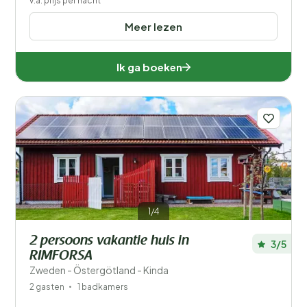
v.a. prijs per nacht
Meer lezen
Ik ga boeken
1/4
2 persoons vakantie huis in
3/5
RIMFORSA
Zweden - Östergötland - Kinda
2 gasten
1 badkamers