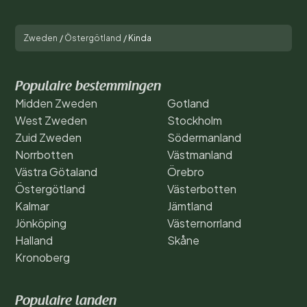
Zweden
/
Östergötland
/
Kinda
Populaire bestemmingen
Midden Zweden
Gotland
West Zweden
Stockholm
Zuid Zweden
Södermanland
Norrbotten
Västmanland
Västra Götaland
Örebro
Östergötland
Västerbotten
Kalmar
Jämtland
Jönköping
Västernorrland
Halland
Skåne
Kronoberg
Populaire landen