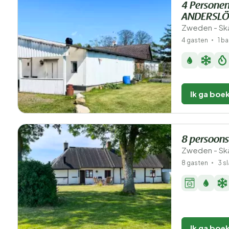
4 Personen
ANDERSL
Zweden - Skå
4 gasten
1 b
Ik ga boe
8 persoons
Zweden - Sk
8 gasten
3 s
Ik ga boe