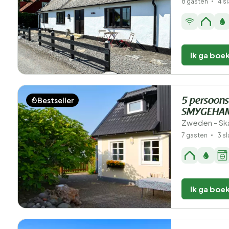
8 gasten
4 s
Ik ga boe
Bestseller
5 persoons
SMYGEHA
Zweden - Sk
7 gasten
3 s
Ik ga boe