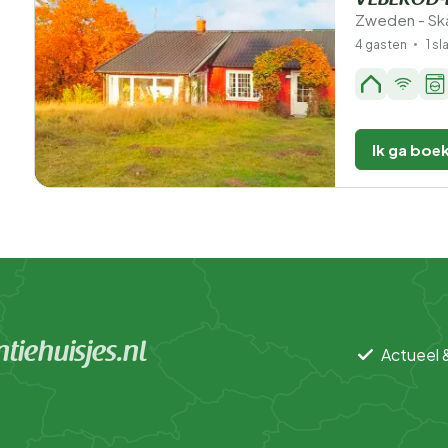
VEBERÖD-
Zweden - Skå
4 gasten
1 s
Ik ga boe
iehuisjes.nl
Actueel 