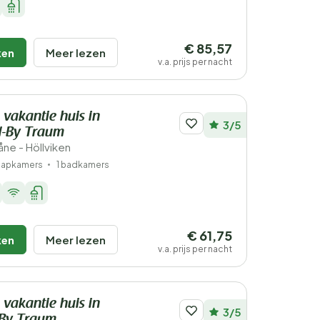
€ 85,57
ken
Meer lezen
v.a. prijs per nacht
 vakantie huis in
3/5
-By Traum
ne - Höllviken
laapkamers
1 badkamers
€ 61,75
ken
Meer lezen
v.a. prijs per nacht
 vakantie huis in
3/5