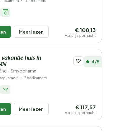
laapkamers
1 badkamers
€ 108,13
ken
Meer lezen
v.a. prijs per nacht
 vakantie huis in
4/5
MN
åne - Smygehamn
laapkamers
2 badkamers
€ 117,57
ken
Meer lezen
v.a. prijs per nacht