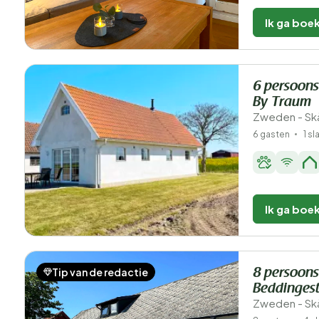
Ik ga boe
6 persoons
By Traum
Zweden - Sk
6 gasten
1 s
Ik ga boe
Tip van de redactie
8 persoons
Beddinges
Zweden - Sk