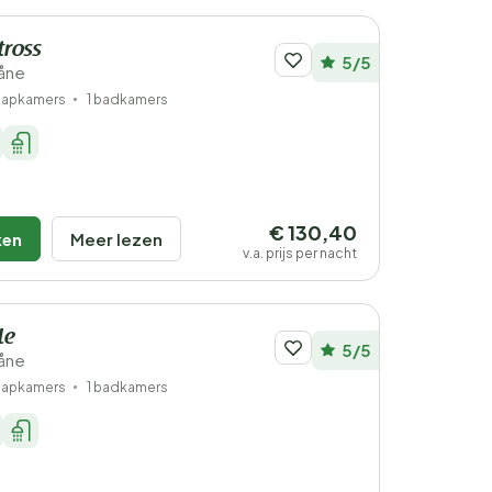
tross
5/5
åne
laapkamers
1 badkamers
€ 130,40
ken
Meer lezen
v.a. prijs per nacht
le
5/5
åne
laapkamers
1 badkamers