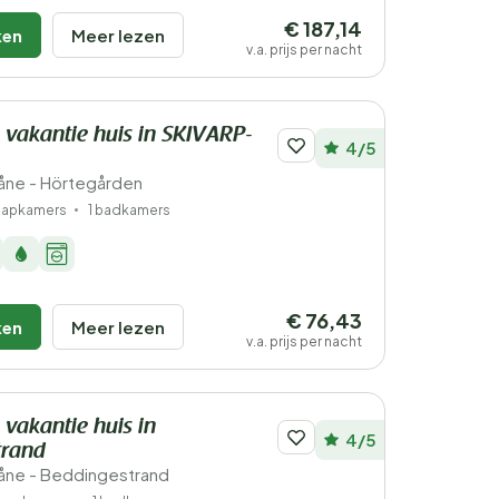
€ 187,14
ken
Meer lezen
v.a. prijs per nacht
 vakantie huis in SKIVARP-
4/5
åne - Hörtegården
laapkamers
1 badkamers
€ 76,43
ken
Meer lezen
v.a. prijs per nacht
 vakantie huis in
4/5
trand
åne - Beddingestrand