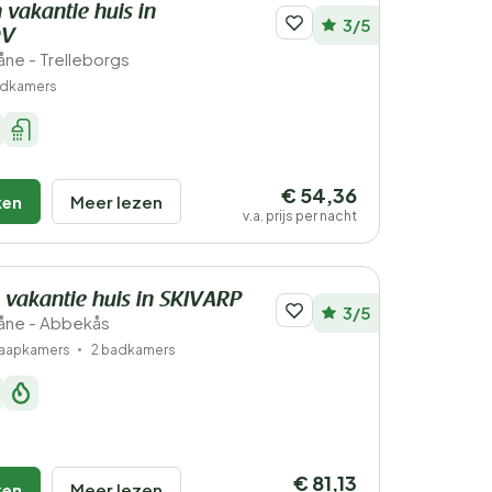
 vakantie huis in
3/5
ÖV
ne - Trelleborgs
adkamers
€ 54,36
ken
Meer lezen
v.a. prijs per nacht
 vakantie huis in SKIVARP
3/5
åne - Abbekås
laapkamers
2 badkamers
€ 81,13
ken
Meer lezen