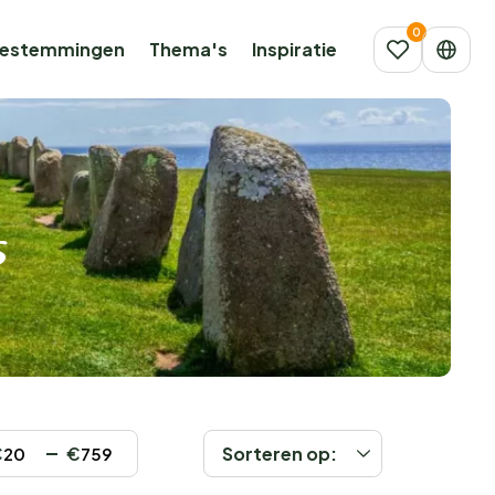
estemmingen
Thema's
Inspiratie
s
€
€
Sorteren op: