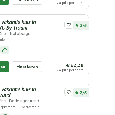
v.a. prijs per nacht
 vakantie huis in
3/5
RG-By Traum
ne - Trelleborgs
adkamers
€ 62,38
ken
Meer lezen
v.a. prijs per nacht
 vakantie huis in
3/5
trand
åne - Beddingestrand
laapkamers
1 badkamers