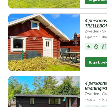
4 persoons
TRELLEBO
Zweden - Skå
4 gasten
1 b
Ik ga boe
4 persoons
Beddinges
Zweden - Sk
4 gasten
1 s