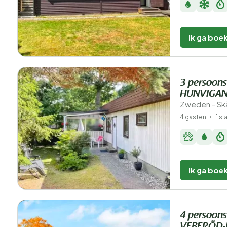
Ik ga boe
3 persoons
HUNVIGAN
Zweden - Skå
4 gasten
1 s
Ik ga boe
4 persoons