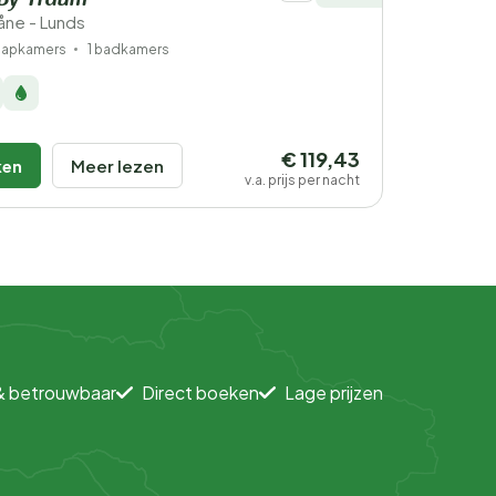
By Traum
ne - Lunds
laapkamers
1 badkamers
€ 119,43
ken
Meer lezen
v.a. prijs per nacht
& betrouwbaar
Direct boeken
Lage prijzen