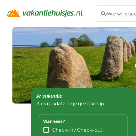
Waar wil je he
Je vakantie
Kies reisdata en je gezelschap
Wanneer?