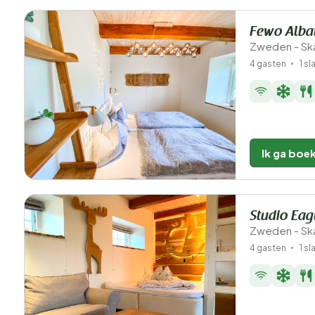
Fewo Alba
Zweden - Sk
4 gasten
1 s
Ik ga boe
Studio Eag
Zweden - Sk
4 gasten
1 s