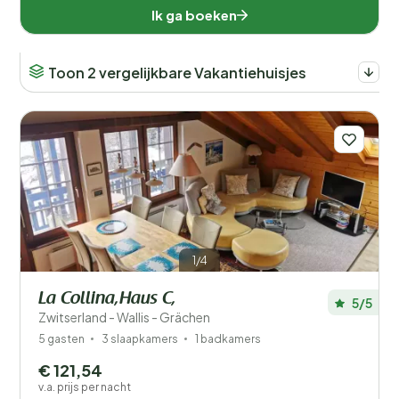
Ik ga boeken
Toon 2 vergelijkbare Vakantiehuisjes
1/4
La Collina,Haus C,
5/5
Zwitserland - Wallis - Grächen
5 gasten
3 slaapkamers
1 badkamers
€ 121,54
v.a. prijs per nacht