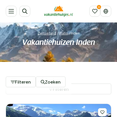
Zwitserland
/
Wallis
/
Inden
Vakantiehuizen Inden
558 Accommodaties
Filteren
Zoeken
Filteren