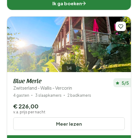
Ik ga boeken
1/4
Blue Merle
5/5
Zwitserland - Wallis - Vercorin
4 gasten
3 slaapkamers
2 badkamers
€ 226,00
v.a. prijs per nacht
Meer lezen