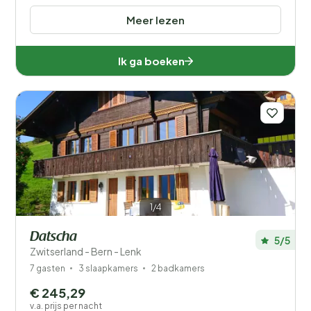
Meer lezen
Ik ga boeken
1/4
Datscha
5/5
Zwitserland - Bern - Lenk
7 gasten
3 slaapkamers
2 badkamers
€ 245,29
v.a. prijs per nacht