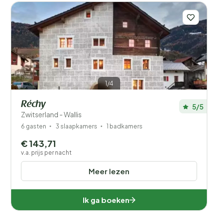
1/4
Réchy
5/5
Zwitserland - Wallis
6 gasten
3 slaapkamers
1 badkamers
€ 143,71
v.a. prijs per nacht
Meer lezen
Ik ga boeken