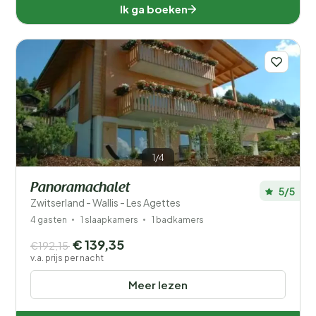
Ik ga boeken
1/4
Panoramachalet
5/5
Zwitserland - Wallis - Les Agettes
4 gasten
1 slaapkamers
1 badkamers
€ 139,35
€192,15
v.a. prijs per nacht
Meer lezen