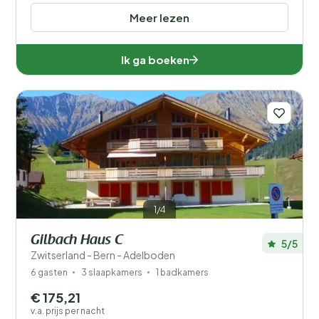
Meer lezen
Ik ga boeken
1/4
Gilbach Haus C
5/5
Zwitserland - Bern - Adelboden
6 gasten
3 slaapkamers
1 badkamers
€ 175,21
v.a. prijs per nacht