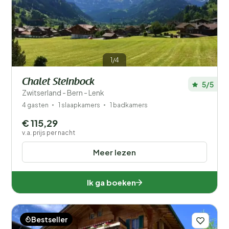
Filters opslaan
1/4
Chalet Steinbock
5/5
Je vakantie
Zwitserland - Bern - Lenk
Kies reisdata en je gezelschap
4 gasten
1 slaapkamers
1 badkamers
€ 115,29
Wanneer?
v.a. prijs per nacht
Meer lezen
Aantal gasten?
Ik ga boeken
Bestseller
Afstand
1