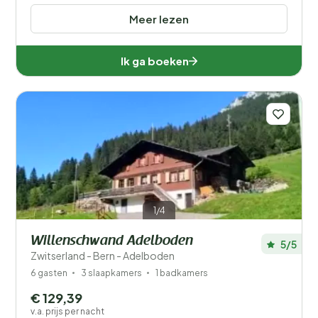
Meer lezen
Ik ga boeken
1/4
Willenschwand Adelboden
5/5
Zwitserland - Bern - Adelboden
6 gasten
3 slaapkamers
1 badkamers
€ 129,39
v.a. prijs per nacht