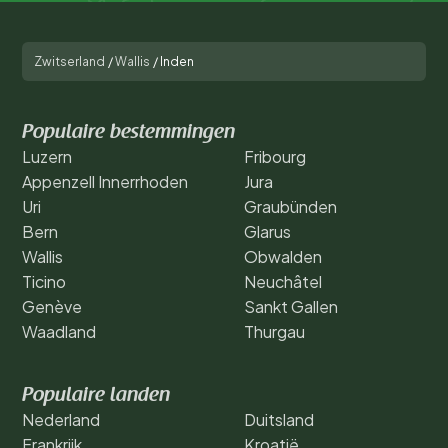
Zwitserland
/
Wallis
/
Inden
Populaire bestemmingen
Luzern
Fribourg
Appenzell Innerrhoden
Jura
Uri
Graubünden
Bern
Glarus
Wallis
Obwalden
Ticino
Neuchâtel
Genève
Sankt Gallen
Waadland
Thurgau
Populaire landen
Nederland
Duitsland
Frankrijk
Kroatië