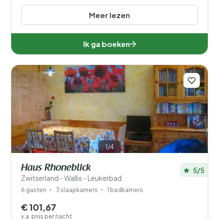
Meer lezen
Ik ga boeken
1/4
Haus Rhoneblick
5/5
Zwitserland - Wallis - Leukerbad
6 gasten
3 slaapkamers
1 badkamers
€ 101,67
v.a. prijs per nacht