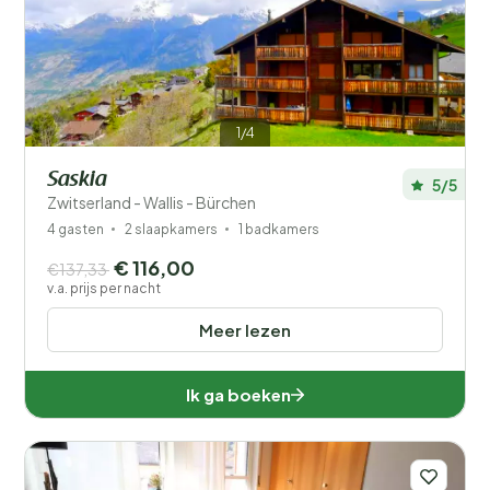
1/4
Saskia
5/5
Zwitserland - Wallis - Bürchen
4 gasten
2 slaapkamers
1 badkamers
€ 116,00
€137,33
v.a. prijs per nacht
Meer lezen
Ik ga boeken