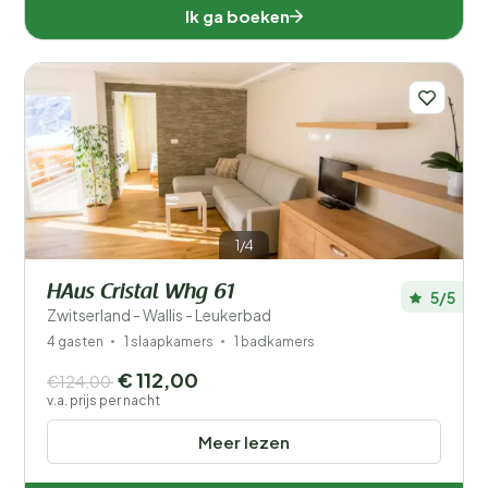
Ik ga boeken
1/4
HAus Cristal Whg 61
5/5
Zwitserland - Wallis - Leukerbad
4 gasten
1 slaapkamers
1 badkamers
€ 112,00
€124,00
v.a. prijs per nacht
Meer lezen