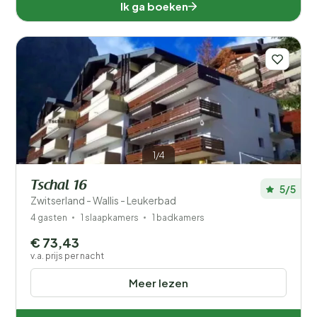
Ik ga boeken
1/4
Tschal 16
5/5
Zwitserland - Wallis - Leukerbad
4 gasten
1 slaapkamers
1 badkamers
€ 73,43
v.a. prijs per nacht
Meer lezen