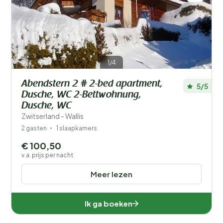
1/4
Abendstern 2 # 2-bed apartment,
5/5
Dusche, WC 2-Bettwohnung,
Dusche, WC
Zwitserland - Wallis
2 gasten
1 slaapkamers
€ 100,50
v.a. prijs per nacht
Meer lezen
Ik ga boeken