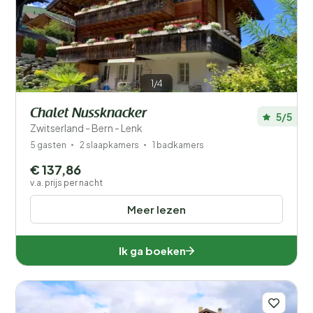
Prijs
Ligging
1/4
Kinderen
Chalet Nussknacker
5/5
Type vakantiehuisje
Zwitserland - Bern - Lenk
5 gasten
2 slaapkamers
1 badkamers
Populaire filters
€ 137,86
v.a. prijs per nacht
Mindervaliden
Meer lezen
Voorzieningen
Ik ga boeken
Wellness