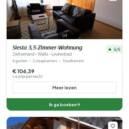
1/4
Siesta 3,5-Zimmer-Wohnung
5/5
Zwitserland - Wallis - Leukerbad
6 gasten
2 slaapkamers
1 badkamers
€ 106,39
v.a. prijs per nacht
Meer lezen
Ik ga boeken