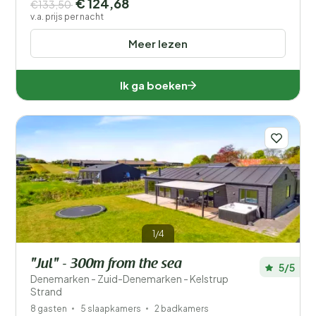
€ 124,68
€133,50
v.a. prijs per nacht
Meer lezen
Ik ga boeken
1/4
"Jul" - 300m from the sea
5/5
Denemarken - Zuid-Denemarken - Kelstrup
Strand
8 gasten
5 slaapkamers
2 badkamers