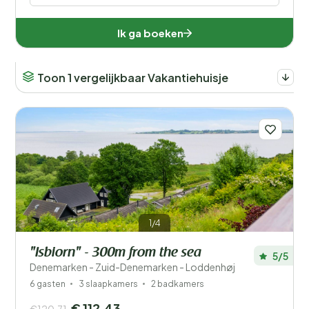
Ik ga boeken
Toon 1 vergelijkbaar Vakantiehuisje
1/4
"Isbiorn" - 300m from the sea
5/5
Denemarken - Zuid-Denemarken - Loddenhøj
6 gasten
3 slaapkamers
2 badkamers
€ 112,43