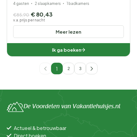
4 gasten
2 slaapkamers
1 badkamers
€ 80,43
€85,90
v.a. prijs per nacht
Meer lezen
Ik ga boeken
1
2
3
De Voordelen van Vakantiehuisjes.nl
Actueel & betrouwbaar
Direct boeken