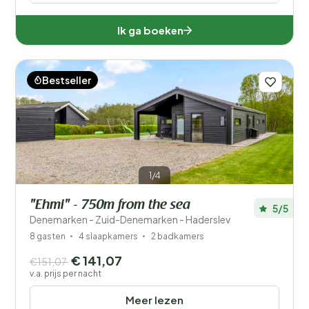
Ik ga boeken
Bestseller
1/4
"Ehmi" - 750m from the sea
5/5
Denemarken - Zuid-Denemarken - Haderslev
8 gasten
4 slaapkamers
2 badkamers
€ 141,07
€151,07
v.a. prijs per nacht
Meer lezen