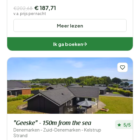
€ 187,71
€202,68
v.a. prijs per nacht
Meer lezen
Ik ga boeken
1/4
"Geeske" - 150m from the sea
5/5
Denemarken - Zuid-Denemarken - Kelstrup
Strand