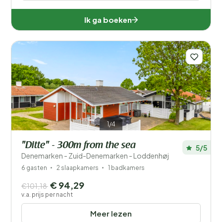
Ik ga boeken
1/4
"Ditte" - 300m from the sea
5/5
Denemarken - Zuid-Denemarken - Loddenhøj
6 gasten
2 slaapkamers
1 badkamers
€ 94,29
€101,18
v.a. prijs per nacht
Meer lezen