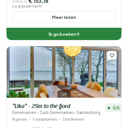
€ 153,18
€164,11
v.a. prijs per nacht
Meer lezen
Ik ga boeken
1/4
"Lika" - 25m to the fjord
5/5
Denemarken - Zuid-Denemarken - Sønderborg
8 gasten
5 slaapkamers
2 badkamers