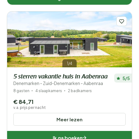
1/4
5 sterren vakantie huis in Aabenraa
5/5
Denemarken - Zuid-Denemarken - Aabenraa
8 gasten
4 slaapkamers
2 badkamers
€ 84,71
v.a. prijs per nacht
Meer lezen
Ik ga boeken