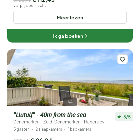
€120,71
v.a. prijs per nacht
Meer lezen
Ik ga boeken
1/4
"Liutulf" - 40m from the sea
5/5
Denemarken - Zuid-Denemarken - Haderslev
5 gasten
2 slaapkamers
1 badkamers