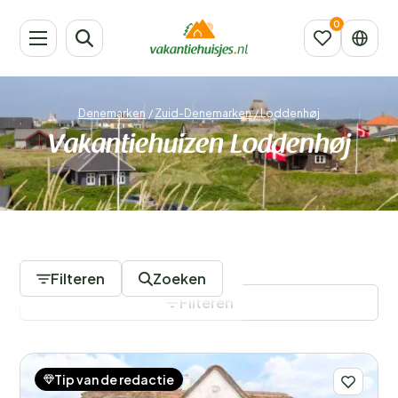
Denemarken
/
Zuid-Denemarken
/
Loddenhøj
Vakantiehuizen Loddenhøj
197 Accommodaties
Filteren
Zoeken
Filteren
Tip van de redactie