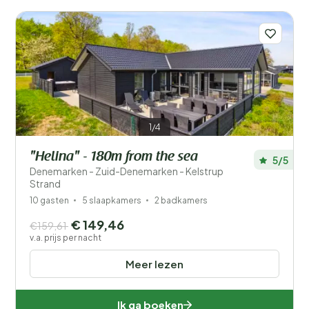
Prijs
Ligging
Kinderen
Type vakantiehuisje
1/4
Populaire filters
"Helina" - 180m from the sea
5/5
Denemarken - Zuid-Denemarken - Kelstrup
Strand
Voorzieningen
10 gasten
5 slaapkamers
2 badkamers
Wellness
€ 149,46
€159,61
v.a. prijs per nacht
Meer lezen
Ik ga boeken