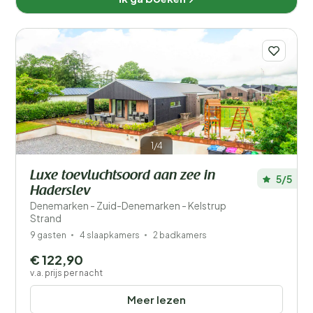
1/4
Luxe toevluchtsoord aan zee in
5/5
Haderslev
Denemarken - Zuid-Denemarken - Kelstrup
Strand
9 gasten
4 slaapkamers
2 badkamers
€ 122,90
v.a. prijs per nacht
Meer lezen