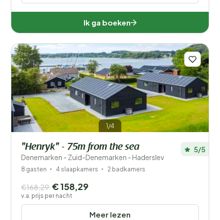
Ik ga boeken
1/4
"Henryk" - 75m from the sea
5/5
Denemarken - Zuid-Denemarken - Haderslev
8 gasten
4 slaapkamers
2 badkamers
€ 158,29
€168,29
v.a. prijs per nacht
Meer lezen