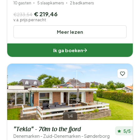
10 gasten
5 slaapkamers
2 badkamers
€ 219,46
€233,54
v.a. prijs per nacht
Meer lezen
Ik ga boeken
1/4
"Tekla" - 70m to the fjord
5/5
Denemarken - Zuid-Denemarken - Sønderborg