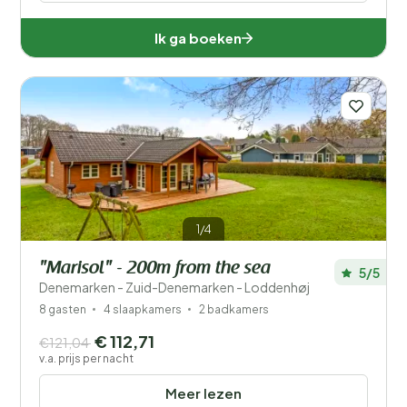
Ik ga boeken
1/4
"Marisol" - 200m from the sea
5/5
Denemarken - Zuid-Denemarken - Loddenhøj
8 gasten
4 slaapkamers
2 badkamers
€ 112,71
€121,04
v.a. prijs per nacht
Meer lezen