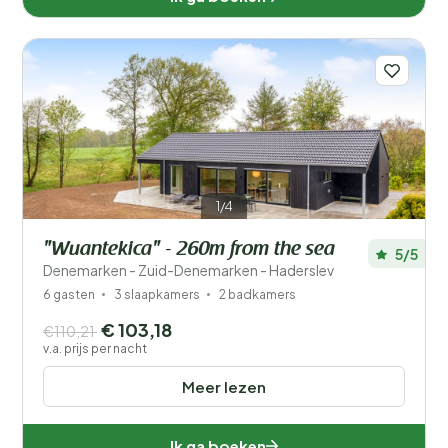
1/4
"Wuantekica" - 260m from the sea
5/5
Denemarken - Zuid-Denemarken - Haderslev
6 gasten
3 slaapkamers
2 badkamers
€ 103,18
€110,21
v.a. prijs per nacht
Meer lezen
Ik ga boeken