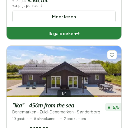
€ 86,04
€92,14
v.a. prijs per nacht
Meer lezen
Ik ga boeken
1/4
"Ika" - 450m from the sea
5/5
Denemarken - Zuid-Denemarken - Sønderborg
10 gasten
5 slaapkamers
2 badkamers