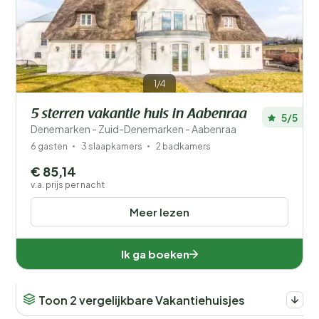
Filters opslaan
1/4
5 sterren vakantie huis in Aabenraa
5/5
Je vakantie
Denemarken - Zuid-Denemarken - Aabenraa
Kies reisdata en je gezelschap
6 gasten
3 slaapkamers
2 badkamers
€ 85,14
Wanneer?
v.a. prijs per nacht
Meer lezen
Aantal gasten?
Ik ga boeken
Toon 2 vergelijkbare Vakantiehuisjes
Afstand
1