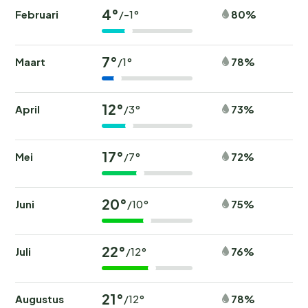
4°
Februari
80%
/-1°
7°
Maart
78%
/1°
12°
April
73%
/3°
17°
Mei
72%
/7°
20°
Juni
75%
/10°
22°
Juli
76%
/12°
21°
Augustus
78%
/12°