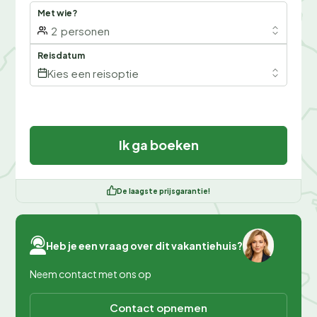
Met wie?
2
personen
Reisdatum
Kies een reisoptie
Ik ga boeken
De laagste prijsgarantie!
Heb je een vraag over dit vakantiehuis?
Neem contact met ons op
Contact opnemen