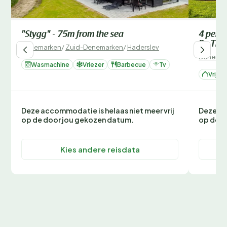
"Stygg" - 75m from the sea
4 perso
By Tra
Denemarken
/
Zuid-Denemarken
/
Haderslev
Denemar
Wasmachine
Vriezer
Barbecue
Tv
Vrijst
Deze accommodatie is helaas niet meer vrij
Deze ac
op de door jou gekozen datum.
op de d
Kies andere reisdata