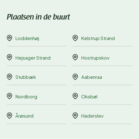
Plaatsen in de buurt
Loddenhøj
Kelstrup Strand
Hejsager Strand
Hostrupskov
Stubbæk
Aabenraa
Nordborg
Oksbøl
Årøsund
Haderslev