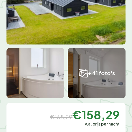
+ 41 foto's
€158,29
€168,29
v.a. prijs per nacht