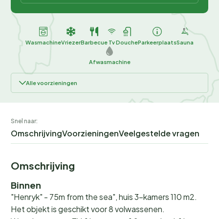
Wasmachine
Vriezer
Barbecue
Tv
Douche
Parkeerplaats
Sauna
Afwasmachine
Alle voorzieningen
Snel naar:
Omschrijving
Voorzieningen
Veelgestelde vragen
Omschrijving
Binnen
"Henryk" - 75m from the sea", huis 3-kamers 110 m2.
Het objekt is geschikt voor 8 volwassenen.