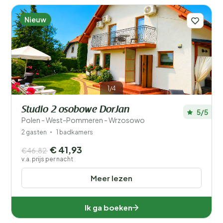
Nieuw
1/4
Studio 2 osobowe DorJan
5/5
Polen - West-Pommeren - Wrzosowo
2 gasten
1 badkamers
€ 41,93
€46,82
v.a. prijs per nacht
Meer lezen
Ik ga boeken