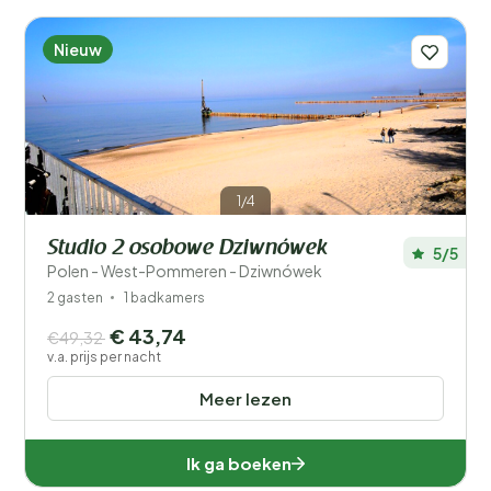
Nieuw
1/4
Studio 2 osobowe Dziwnówek
5/5
Polen - West-Pommeren - Dziwnówek
2 gasten
1 badkamers
€ 43,74
€49,32
v.a. prijs per nacht
Meer lezen
Ik ga boeken