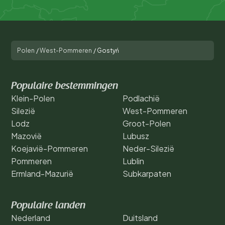
Polen
/
West-Pommeren
/
Gostyń
Populaire bestemmingen
Klein-Polen
Podlachië
Silezië
West-Pommeren
Lodz
Groot-Polen
Mazovië
Lubusz
Koejavië-Pommeren
Neder-Silezië
Pommeren
Lublin
Ermland-Mazurië
Subkarpaten
Populaire landen
Nederland
Duitsland