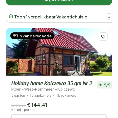
Toon 1 vergelijkbaar Vakantiehuisje
Tip van de redactie
1/4
Holiday home Kolczewo 35 qm Nr 2
5/5
Polen - West-Pommeren - Kołczewo
3 gasten
1 slaapkamers
1 badkamers
€ 144,41
€195,51
v.a. prijs per nacht