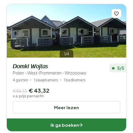
1/4
Domki Wojtas
5/5
Polen - West-Pommeren - Wrzosowo
4 gasten
1 slaapkamers
1 badkamers
€ 43,32
€56,13
v.a. prijs per nacht
Meer lezen
Ik ga boeken