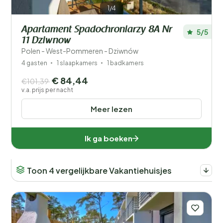
1/4
Apartament Spadochroniarzy 8A Nr
5/5
11 Dziwnow
Polen - West-Pommeren - Dziwnów
4 gasten
1 slaapkamers
1 badkamers
€ 84,44
€101,39
v.a. prijs per nacht
Meer lezen
Ik ga boeken
Toon 4 vergelijkbare Vakantiehuisjes