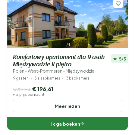
Afstand
1
Prijs
Ligging
Kinderen
1/4
Komfortowy apartament dla 9 osób
Type vakantiehuisje
5/5
Międzywodzie II piętro
Polen - West-Pommeren - Międzywodzie
Populaire filters
9 gasten
3 slaapkamers
3 badkamers
Mindervaliden
€ 196,61
€221,90
v.a. prijs per nacht
Voorzieningen
Meer lezen
Wellness
Ik ga boeken