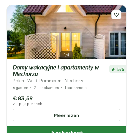
1/4
Domy wakacyjne i apartamenty w
5/5
Niechorzu
Polen - West-Pommeren - Niechorze
6 gasten
2 slaapkamers
1 badkamers
€ 83,59
v.a. prijs per nacht
Meer lezen
Ik ga boeken