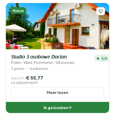
Nieuw
1/4
Studio 3 osobowe DorJan
5/5
Polen - West-Pommeren - Wrzosowo
3 gasten
1 badkamers
€ 55,77
€63,09
v.a. prijs per nacht
Meer lezen
Ik ga boeken