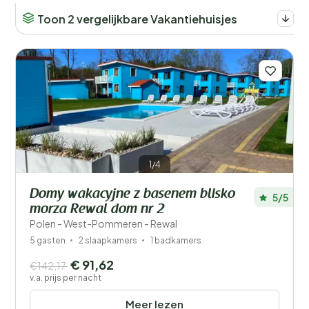
Toon 2 vergelijkbare Vakantiehuisjes
1/4
Domy wakacyjne z basenem blisko
5/5
morza Rewal dom nr 2
Polen - West-Pommeren - Rewal
5 gasten
2 slaapkamers
1 badkamers
€ 91,62
€142,17
v.a. prijs per nacht
Meer lezen