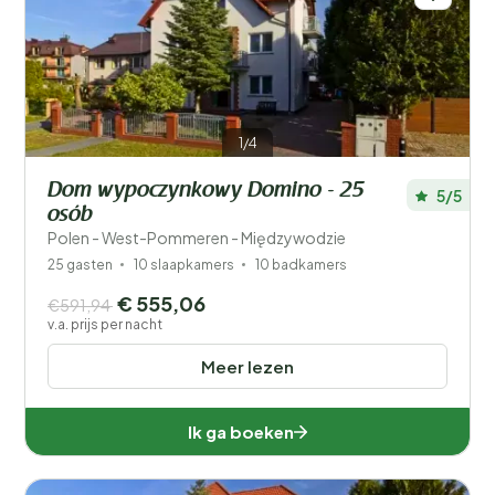
1/4
Dom wypoczynkowy Domino - 25
5/5
osób
Polen - West-Pommeren - Międzywodzie
25 gasten
10 slaapkamers
10 badkamers
€ 555,06
€591,94
v.a. prijs per nacht
Meer lezen
Ik ga boeken