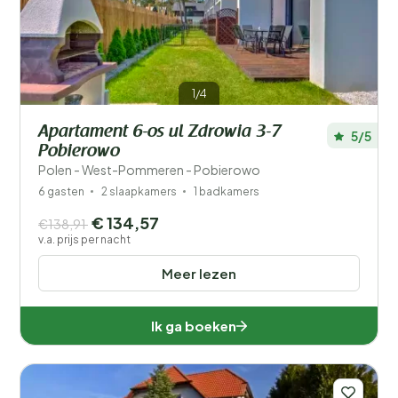
1/4
Apartament 6-os ul Zdrowia 3-7
5/5
Pobierowo
Polen - West-Pommeren - Pobierowo
6 gasten
2 slaapkamers
1 badkamers
€ 134,57
€138,91
v.a. prijs per nacht
Meer lezen
Ik ga boeken