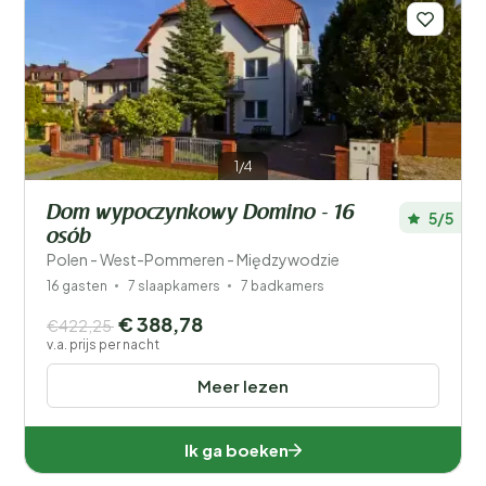
1/4
Dom wypoczynkowy Domino - 16
5/5
osób
Polen - West-Pommeren - Międzywodzie
16 gasten
7 slaapkamers
7 badkamers
€ 388,78
€422,25
v.a. prijs per nacht
Meer lezen
Ik ga boeken