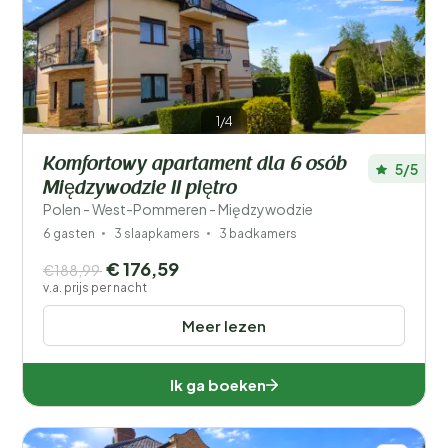
Filters opslaan
1/4
Komfortowy apartament dla 6 osób
5/5
Międzywodzie II piętro
Je vakantie
Polen - West-Pommeren - Międzywodzie
Kies reisdata en je gezelschap
6 gasten
3 slaapkamers
3 badkamers
€ 176,59
Wanneer?
€188,99
v.a. prijs per nacht
Meer lezen
Aantal gasten?
Ik ga boeken