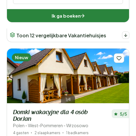
Ik ga boeken
Toon 12 vergelijkbare Vakantiehuisjes
Nieuw
1/4
Domki wakacyjne dla 4 osób
5/5
DorJan
Polen - West-Pommeren - Wrzosowo
4 gasten
2 slaapkamers
1 badkamers