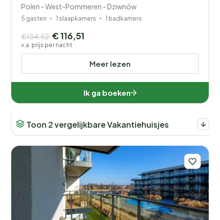
Polen - West-Pommeren - Dziwnów
5 gasten
1 slaapkamers
1 badkamers
€ 116,51
€134,52
v.a. prijs per nacht
Meer lezen
Ik ga boeken
Toon 2 vergelijkbare Vakantiehuisjes