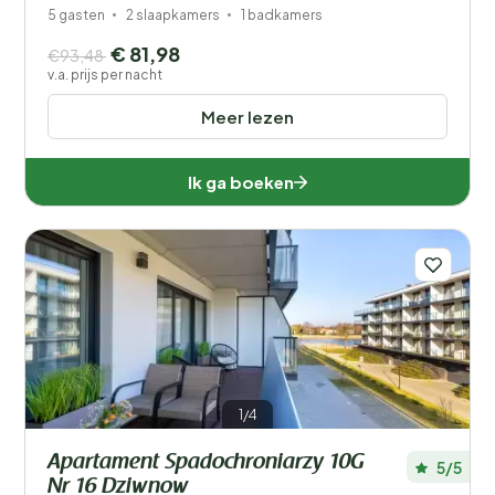
5 gasten
2 slaapkamers
1 badkamers
€ 81,98
€93,48
v.a. prijs per nacht
Meer lezen
Ik ga boeken
1/4
Apartament Spadochroniarzy 10G
5/5
Nr 16 Dziwnow