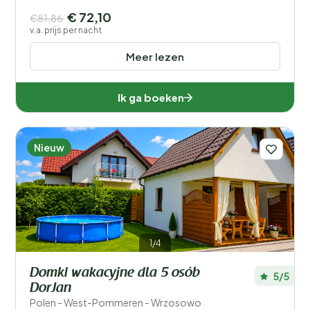
€ 72,10
€81,86
v.a. prijs per nacht
Meer lezen
Ik ga boeken
Nieuw
1/4
Domki wakacyjne dla 5 osób
5/5
DorJan
Polen - West-Pommeren - Wrzosowo