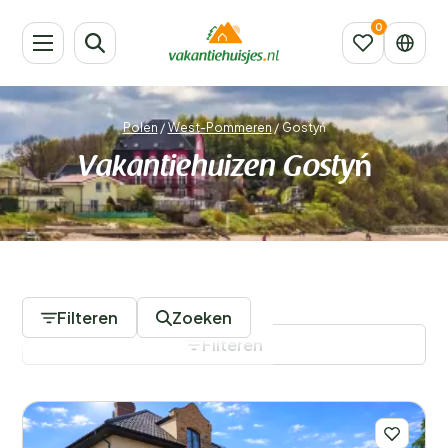
Polen
/
West-Pommeren
/
Gostyń
Vakantiehuizen Gostyń
232 Accommodaties
Filteren
Zoeken
Filteren