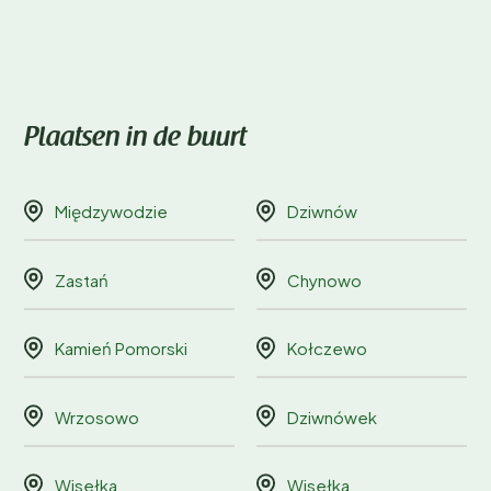
Plaatsen in de buurt
Międzywodzie
Dziwnów
Zastań
Chynowo
Kamień Pomorski
Kołczewo
Wrzosowo
Dziwnówek
Wisełka
Wisełka