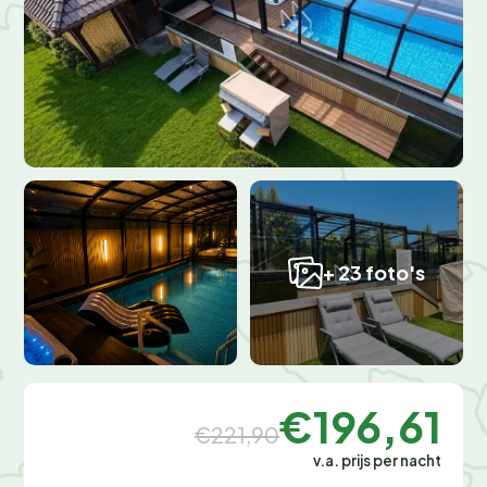
+ 23 foto's
€196,61
€221,90
v.a. prijs per nacht