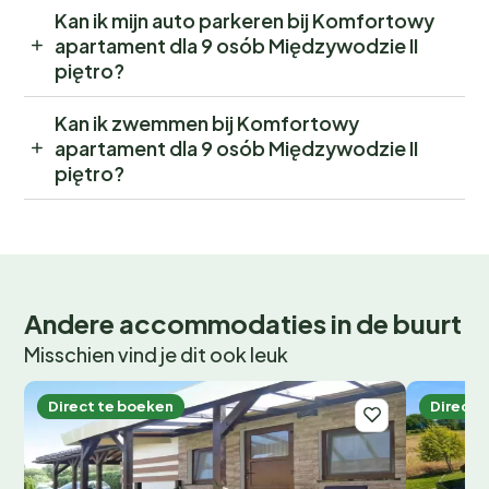
Kan ik mijn auto parkeren bij Komfortowy
apartament dla 9 osób Międzywodzie II
piętro?
Kan ik zwemmen bij Komfortowy
apartament dla 9 osób Międzywodzie II
piętro?
Andere accommodaties in de buurt
Misschien vind je dit ook leuk
Direct te boeken
Direct 