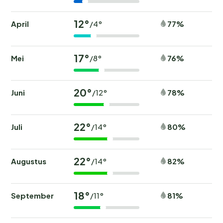
12°
April
77%
/4°
17°
Mei
76%
/8°
20°
Juni
78%
/12°
22°
Juli
80%
/14°
22°
Augustus
82%
/14°
18°
September
81%
/11°