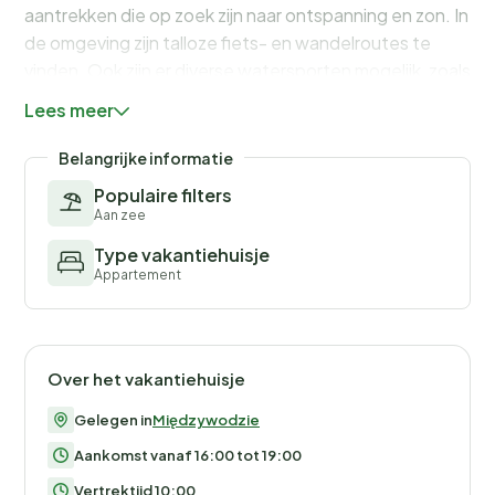
aantrekken die op zoek zijn naar ontspanning en zon. In
de omgeving zijn talloze fiets- en wandelroutes te
vinden. Ook zijn er diverse watersporten mogelijk, zoals
windsurfen en kajakken. Bovendien maakt de nabijheid
Lees meer
van Nationaal Park Wolin het een perfecte
bestemming voor natuurliefhebbers.
Belangrijke informatie
Populaire filters
Aan zee
Type vakantiehuisje
Appartement
Over het vakantiehuisje
Gelegen in
Międzywodzie
Aankomst vanaf 16:00 tot 19:00
Vertrektijd 10:00