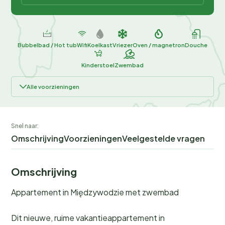
Bubbelbad / Hot tub
Wifi
Koelkast
Vriezer
Oven / magnetron
Douche
Kinderstoel
Zwembad
Alle voorzieningen
Snel naar:
Omschrijving
Voorzieningen
Veelgestelde vragen
Omschrijving
Appartement in Międzywodzie met zwembad
Dit nieuwe, ruime vakantieappartement in