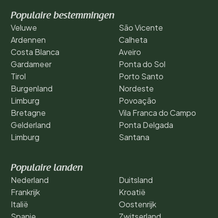
Populaire bestemmingen
Veluwe
São Vicente
Ardennen
Calheta
Costa Blanca
Aveiro
Gardameer
Ponta do Sol
Tirol
Porto Santo
Burgenland
Nordeste
Limburg
Povoação
Bretagne
Vila Franca do Campo
Gelderland
Ponta Delgada
Limburg
Santana
Populaire landen
Nederland
Duitsland
Frankrijk
Kroatië
Italië
Oostenrijk
Spanje
Zwitserland