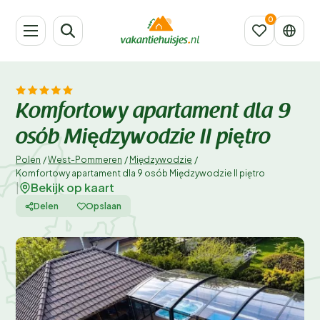
Komfortowy apartament dla 9
osób Międzywodzie II piętro
Polen
/
West-Pommeren
/
Międzywodzie
/
Komfortowy apartament dla 9 osób Międzywodzie II piętro
Bekijk op kaart
|
Delen
Opslaan