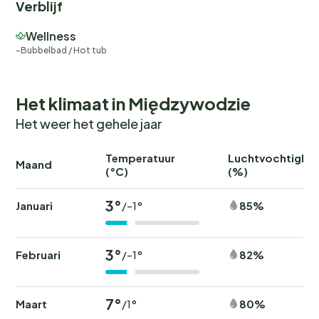
Verblijf
Wellness
Bubbelbad / Hot tub
Het klimaat in Międzywodzie
Het weer het gehele jaar
Temperatuur
Luchtvochtighei
Maand
(°C)
(%)
3°
Januari
85%
/-1°
3°
Februari
82%
/-1°
7°
Maart
80%
/1°