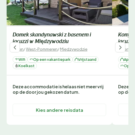
Domek skandynawski z basenem i
Komfor
jacuzzi w Międzywodziu
jacuzz
Polen
/
West-Pommeren
/
Międzywodzie
Polen
/
W
Wifi
Op een vakantiepark
Vrijstaand
Appar
Koelkast
Op ee
Deze accommodatie is helaas niet meer vrij
Deze ac
op de door jou gekozen datum.
op de d
Kies andere reisdata