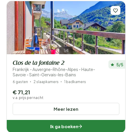
1/4
Clos de la fontaine 2
5/5
Frankrijk - Auvergne-Rhône-Alpes - Haute-
Savoie - Saint-Gervais-les-Bains
6 gasten
2 slaapkamers
1 badkamers
€ 71,21
v.a. prijs per nacht
Meer lezen
Ik ga boeken