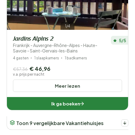
1/4
Jardins Alpins 2
5/5
Frankrijk - Auvergne-Rhône-Alpes - Haute-
Savoie - Saint-Gervais-les-Bains
4 gasten
1 slaapkamers
1 badkamers
€ 46,96
€57,36
v.a. prijs per nacht
Meer lezen
Ik ga boeken
Toon 9 vergelijkbare Vakantiehuisjes