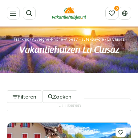
Frankrijk
/
Auvergne-Rhône-Alpes
/
Haute-Savoie
/
La Clusaz
Vakantiehuizen La Clusaz
89 Accommodaties
Filteren
Zoeken
Filteren