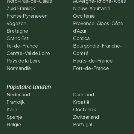
Nord-Pas-de-Calais
Auvergne-Rhône-Alpes
Zuid Frankrijk
Nieuw-Aquitanië
Franse Pyreneeën
Occitanië
Vogezen
Provence-Alpes-Côte
Bretagne
d'Azur
Grand Est
Corsica
Île-de-France
Bourgondië-Franche-
Centre-Val de Loire
Comté
Pays de la Loire
Hauts-de-France
Normandië
Fort-de-France
Populaire landen
Nederland
Duitsland
Frankrijk
Kroatië
Italië
Oostenrijk
Spanje
Zwitserland
België
Portugal