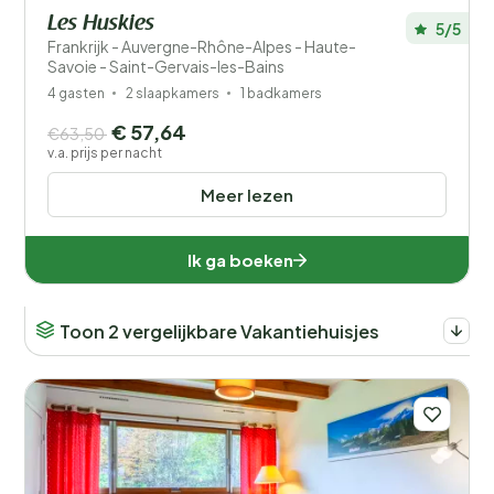
Les Huskies
5/5
Frankrijk - Auvergne-Rhône-Alpes - Haute-
Savoie - Saint-Gervais-les-Bains
4 gasten
2 slaapkamers
1 badkamers
€ 57,64
€63,50
v.a. prijs per nacht
Meer lezen
Ik ga boeken
Toon 2 vergelijkbare Vakantiehuisjes