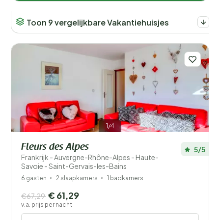
Toon 9 vergelijkbare Vakantiehuisjes
1/4
Fleurs des Alpes
5/5
Frankrijk - Auvergne-Rhône-Alpes - Haute-
Savoie - Saint-Gervais-les-Bains
6 gasten
2 slaapkamers
1 badkamers
€ 61,29
€67,29
v.a. prijs per nacht