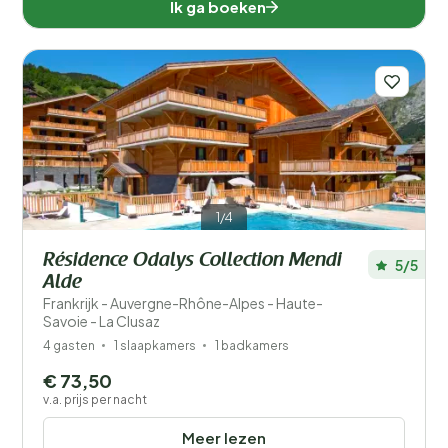
Ik ga boeken
1/4
Résidence Odalys Collection Mendi
5/5
Alde
Frankrijk - Auvergne-Rhône-Alpes - Haute-
Savoie - La Clusaz
4 gasten
1 slaapkamers
1 badkamers
€ 73,50
v.a. prijs per nacht
Meer lezen