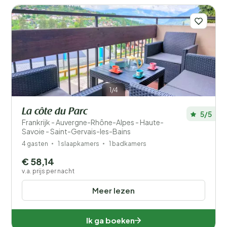
1/4
La côte du Parc
5/5
Frankrijk - Auvergne-Rhône-Alpes - Haute-
Savoie - Saint-Gervais-les-Bains
4 gasten
1 slaapkamers
1 badkamers
€ 58,14
v.a. prijs per nacht
Meer lezen
Ik ga boeken