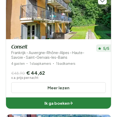
Afstand
1
Prijs
Ligging
1/4
Kinderen
Conseil
5/5
Type vakantiehuisje
Frankrijk - Auvergne-Rhône-Alpes - Haute-
Savoie - Saint-Gervais-les-Bains
Populaire filters
4 gasten
1 slaapkamers
1 badkamers
€ 44,62
€48,90
Mindervaliden
v.a. prijs per nacht
Voorzieningen
Meer lezen
Wellness
Ik ga boeken