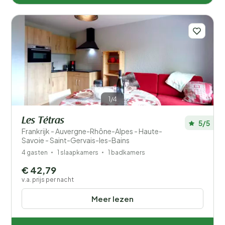
1/4
Les Tétras
5/5
Frankrijk - Auvergne-Rhône-Alpes - Haute-
Savoie - Saint-Gervais-les-Bains
4 gasten
1 slaapkamers
1 badkamers
€ 42,79
v.a. prijs per nacht
Meer lezen