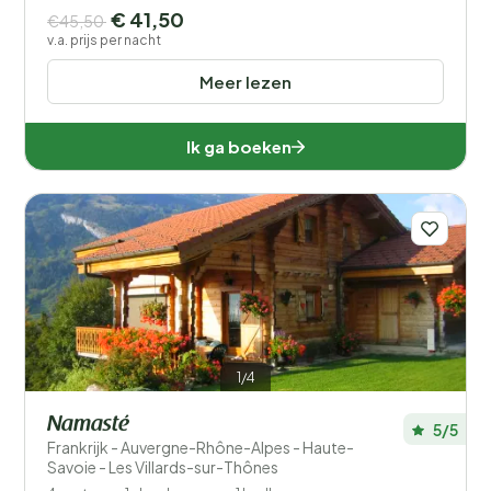
€ 41,50
€45,50
v.a. prijs per nacht
Meer lezen
Ik ga boeken
1/4
Namasté
5/5
Frankrijk - Auvergne-Rhône-Alpes - Haute-
Savoie - Les Villards-sur-Thônes