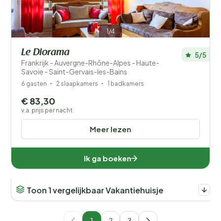
1/4
Le Diorama
5/5
Frankrijk - Auvergne-Rhône-Alpes - Haute-
Savoie - Saint-Gervais-les-Bains
6 gasten
2 slaapkamers
1 badkamers
€ 83,30
v.a. prijs per nacht
Meer lezen
Ik ga boeken
Toon 1 vergelijkbaar Vakantiehuisje
1
2
3