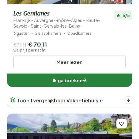
1/4
Les Gentianes
5/5
Frankrijk - Auvergne-Rhône-Alpes - Haute-
Savoie - Saint-Gervais-les-Bains
6 gasten
2 slaapkamers
2 badkamers
€ 70,11
€77,11
v.a. prijs per nacht
Meer lezen
Ik ga boeken
Toon 1 vergelijkbaar Vakantiehuisje