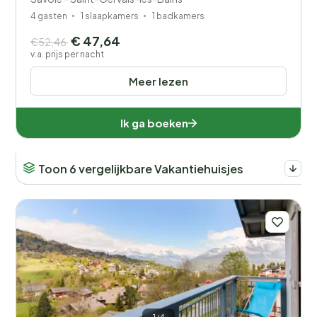
4 gasten
1 slaapkamers
1 badkamers
€ 47,64
€52,46
v.a. prijs per nacht
Meer lezen
Ik ga boeken
Toon 6 vergelijkbare Vakantiehuisjes