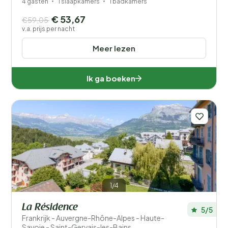
4 gasten
1 slaapkamers
1 badkamers
€ 53,67
€59,05
v.a. prijs per nacht
Meer lezen
Ik ga boeken
1/4
La Résidence
5/5
Frankrijk - Auvergne-Rhône-Alpes - Haute-
Savoie - Saint-Gervais-les-Bains