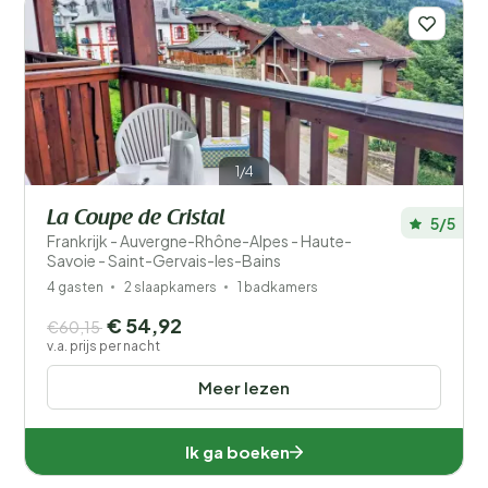
1/4
La Coupe de Cristal
5/5
Frankrijk - Auvergne-Rhône-Alpes - Haute-
Savoie - Saint-Gervais-les-Bains
4 gasten
2 slaapkamers
1 badkamers
€ 54,92
€60,15
v.a. prijs per nacht
Meer lezen
Ik ga boeken