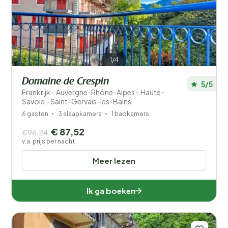
Filters opslaan
1/4
Domaine de Crespin
5/5
Frankrijk - Auvergne-Rhône-Alpes - Haute-
Je vakantie
Savoie - Saint-Gervais-les-Bains
Kies reisdata en je gezelschap
6 gasten
3 slaapkamers
1 badkamers
€ 87,52
€96,24
Wanneer?
v.a. prijs per nacht
Meer lezen
Aantal gasten?
Ik ga boeken