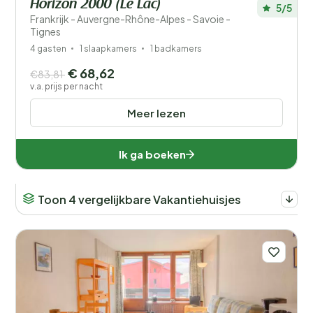
Horizon 2000 (Le Lac)
5/5
Frankrijk - Auvergne-Rhône-Alpes - Savoie -
Tignes
4 gasten
1 slaapkamers
1 badkamers
€ 68,62
€83,81
v.a. prijs per nacht
Meer lezen
Ik ga boeken
Toon 4 vergelijkbare Vakantiehuisjes