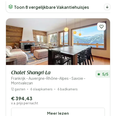
Toon 8 vergelijkbare Vakantiehuisjes
1/4
Chalet Shangri-La
5/5
Frankrijk - Auvergne-Rhône-Alpes - Savoie -
Montvalezan
12 gasten
6 slaapkamers
6 badkamers
€ 394,43
v.a. prijs per nacht
Meer lezen