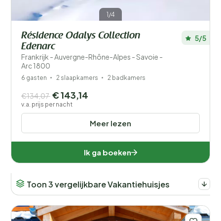
1/4
Résidence Odalys Collection
5/5
Edenarc
Frankrijk - Auvergne-Rhône-Alpes - Savoie -
Arc 1800
6 gasten
2 slaapkamers
2 badkamers
€ 143,14
€134,07
v.a. prijs per nacht
Meer lezen
Ik ga boeken
Toon 3 vergelijkbare Vakantiehuisjes