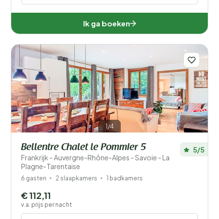
Ik ga boeken
1/4
Bellentre Chalet le Pommier 5
5/5
Frankrijk - Auvergne-Rhône-Alpes - Savoie - La
Plagne-Tarentaise
6 gasten
2 slaapkamers
1 badkamers
€ 112,11
v.a. prijs per nacht