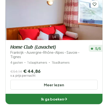
1/4
Home Club (Lavachet)
5/5
Frankrijk - Auvergne-Rhône-Alpes - Savoie -
Tignes
4 gasten
1 slaapkamers
1 badkamers
€ 44,86
€54,14
v.a. prijs per nacht
Meer lezen
Ik ga boeken