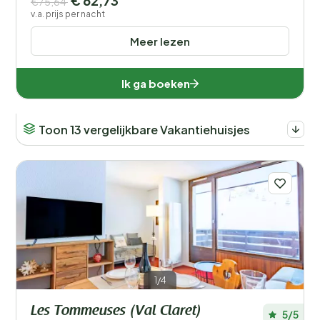
€ 62,73
€75,64
v.a. prijs per nacht
Meer lezen
Ik ga boeken
Toon 13 vergelijkbare Vakantiehuisjes
1/4
Les Tommeuses (Val Claret)
5/5