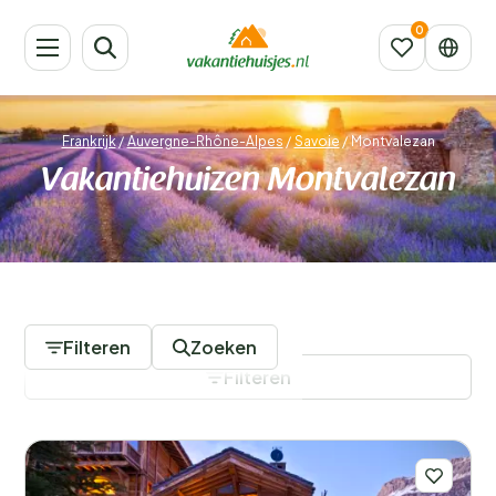
Frankrijk
/
Auvergne-Rhône-Alpes
/
Savoie
/
Montvalezan
Vakantiehuizen Montvalezan
116 Accommodaties
Filteren
Zoeken
Filteren