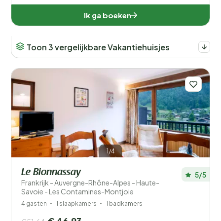
Ik ga boeken
Toon 3 vergelijkbare Vakantiehuisjes
1/4
Le Bionnassay
5/5
Frankrijk - Auvergne-Rhône-Alpes - Haute-
Savoie - Les Contamines-Montjoie
4 gasten
1 slaapkamers
1 badkamers
€ 46,93