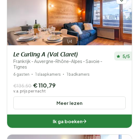
1/4
Le Curling A (Val Claret)
5/5
Frankrijk - Auvergne-Rhône-Alpes - Savoie -
Tignes
6 gasten
1 slaapkamers
1 badkamers
€ 110,79
€135,50
v.a. prijs per nacht
Meer lezen
Ik ga boeken