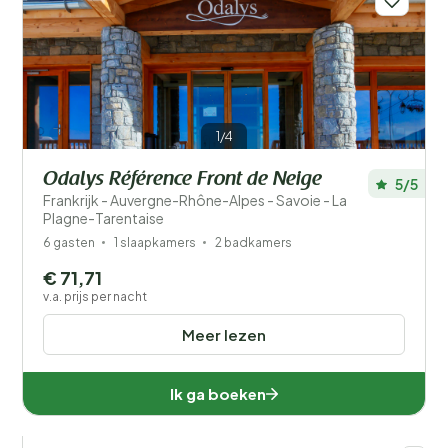
1/4
Odalys Référence Front de Neige
5/5
Frankrijk - Auvergne-Rhône-Alpes - Savoie - La
Plagne-Tarentaise
6 gasten
1 slaapkamers
2 badkamers
€ 71,71
v.a. prijs per nacht
Meer lezen
Ik ga boeken