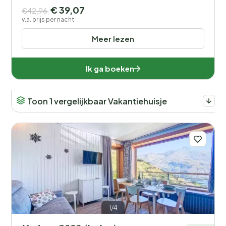
€ 39,07
€42,96
v.a. prijs per nacht
Meer lezen
Ik ga boeken
Toon 1 vergelijkbaar Vakantiehuisje
1/4