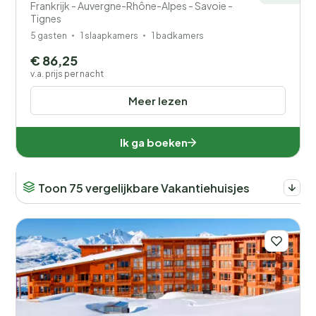
Frankrijk - Auvergne-Rhône-Alpes - Savoie -
Tignes
5 gasten
1 slaapkamers
1 badkamers
€ 86,25
v.a. prijs per nacht
Meer lezen
Ik ga boeken
Toon 75 vergelijkbare Vakantiehuisjes