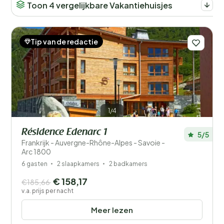
Toon 4 vergelijkbare Vakantiehuisjes
Tip van de redactie
1/4
Résidence Edenarc 1
5/5
Frankrijk - Auvergne-Rhône-Alpes - Savoie -
Arc 1800
6 gasten
2 slaapkamers
2 badkamers
€ 158,17
€185,66
v.a. prijs per nacht
Meer lezen