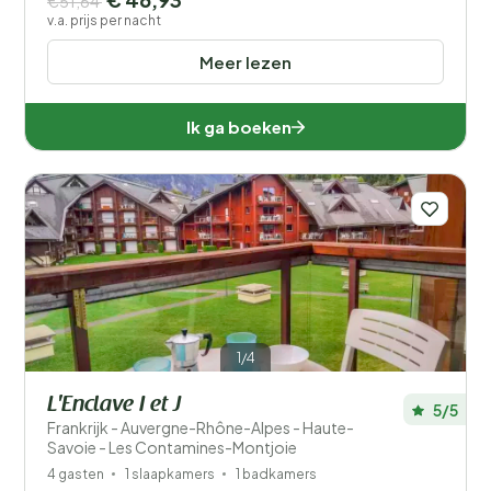
€51,64
v.a. prijs per nacht
Meer lezen
Ik ga boeken
1/4
L'Enclave I et J
5/5
Frankrijk - Auvergne-Rhône-Alpes - Haute-
Savoie - Les Contamines-Montjoie
4 gasten
1 slaapkamers
1 badkamers