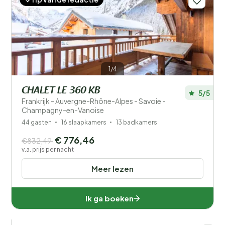
Afstand
1
Prijs
Ligging
1/4
Kinderen
CHALET LE 360 KB
5/5
Type vakantiehuisje
Frankrijk - Auvergne-Rhône-Alpes - Savoie -
Champagny-en-Vanoise
Populaire filters
44 gasten
16 slaapkamers
13 badkamers
€ 776,46
€832,49
Voorzieningen
v.a. prijs per nacht
Meer lezen
Wellness
Ik ga boeken