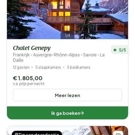
Filters opslaan
1/4
Chalet Genepy
5/5
Frankrijk - Auvergne-Rhône-Alpes - Savoie - La
Daille
Je vakantie
Kies reisdata en je gezelschap
12 gasten
5 slaapkamers
5 badkamers
€ 1.805,00
Wanneer?
v.a. prijs per nacht
Meer lezen
Aantal gasten?
Ik ga boeken
Tip van de redactie