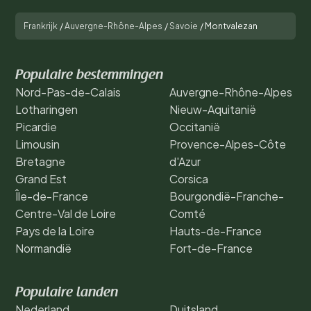
Frankrijk
/
Auvergne-Rhône-Alpes
/
Savoie
/
Montvalezan
Populaire bestemmingen
Nord-Pas-de-Calais
Auvergne-Rhône-Alpes
Lotharingen
Nieuw-Aquitanië
Picardie
Occitanië
Limousin
Provence-Alpes-Côte
Bretagne
d'Azur
Grand Est
Corsica
Île-de-France
Bourgondië-Franche-
Centre-Val de Loire
Comté
Pays de la Loire
Hauts-de-France
Normandië
Fort-de-France
Populaire landen
Nederland
Duitsland