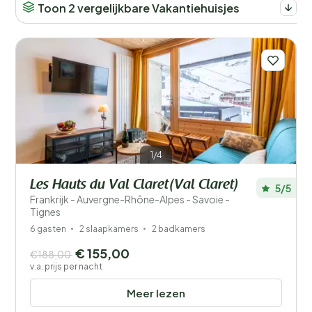
Toon 2 vergelijkbare Vakantiehuisjes
1/4
Les Hauts du Val Claret(Val Claret)
5/5
Frankrijk - Auvergne-Rhône-Alpes - Savoie -
Tignes
6 gasten
2 slaapkamers
2 badkamers
€ 155,00
€188,00
v.a. prijs per nacht
Meer lezen