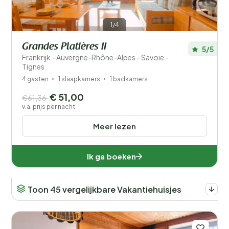
1/4
Grandes Platières II
5/5
Frankrijk - Auvergne-Rhône-Alpes - Savoie -
Tignes
4 gasten
1 slaapkamers
1 badkamers
€ 51,00
€61,36
v.a. prijs per nacht
Meer lezen
Ik ga boeken
Toon 45 vergelijkbare Vakantiehuisjes