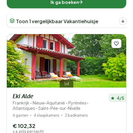
Ik ga boeken
Toon 1 vergelijkbaar Vakantiehuisje
1/4
Eki Alde
4/5
Frankrijk - Nieuw-Aquitanië - Pyrénées-
Atlantiques - Saint-Pée-sur-Nivelle
6 gasten
4 slaapkamers
2 badkamers
€ 102,32
v.a. prijs per nacht