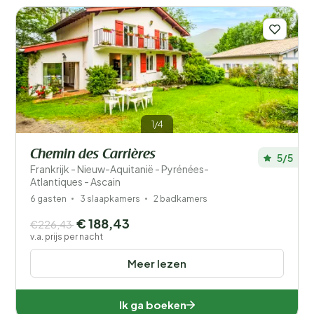
1/4
Chemin des Carrières
5/5
Frankrijk - Nieuw-Aquitanië - Pyrénées-
Atlantiques - Ascain
6 gasten
3 slaapkamers
2 badkamers
€ 188,43
€226,43
v.a. prijs per nacht
Meer lezen
Ik ga boeken