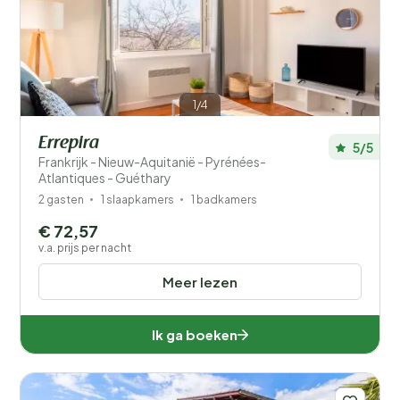
1/4
Errepira
5/5
Frankrijk - Nieuw-Aquitanië - Pyrénées-
Atlantiques - Guéthary
2 gasten
1 slaapkamers
1 badkamers
€ 72,57
v.a. prijs per nacht
Meer lezen
Ik ga boeken