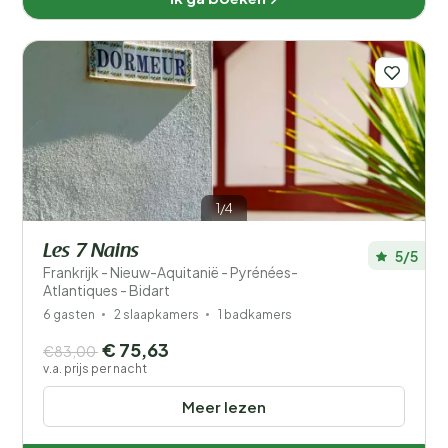
1/4
Les 7 Nains
5/5
Frankrijk - Nieuw-Aquitanië - Pyrénées-
Atlantiques - Bidart
6 gasten
2 slaapkamers
1 badkamers
€ 75,63
€83,00
v.a. prijs per nacht
Meer lezen