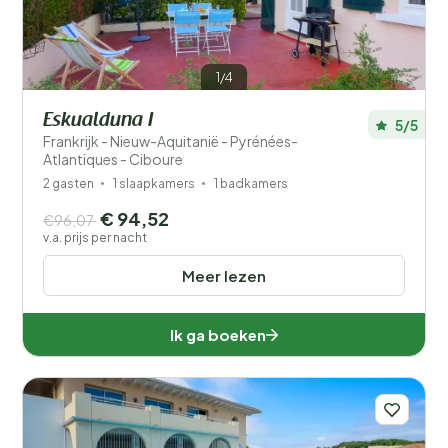
1/4
Eskualduna I
5/5
Frankrijk - Nieuw-Aquitanië - Pyrénées-
Atlantiques - Ciboure
2 gasten
1 slaapkamers
1 badkamers
€ 94,52
€96,07
v.a. prijs per nacht
Meer lezen
Ik ga boeken