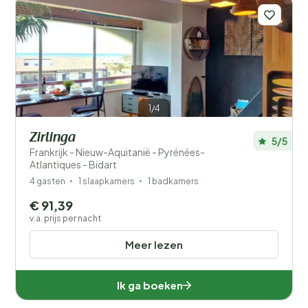
1/4
Zirlinga
5/5
Frankrijk - Nieuw-Aquitanië - Pyrénées-
Atlantiques - Bidart
4 gasten
1 slaapkamers
1 badkamers
€ 91,39
v.a. prijs per nacht
Meer lezen
Ik ga boeken