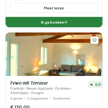
Meer lezen
Ik ga boeken
1/4
Fewo mit Terrasse
4/5
Frankrijk - Nieuw-Aquitanië - Pyrénées-
Atlantiques - Urrugne
4 gasten
2 slaapkamers
1 badkamers
€ 130,00