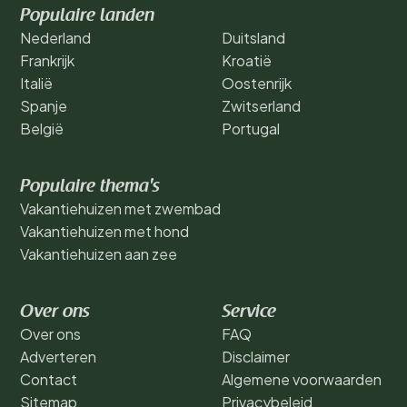
Populaire landen
Nederland
Duitsland
Frankrijk
Kroatië
Italië
Oostenrijk
Spanje
Zwitserland
België
Portugal
Populaire thema's
Vakantiehuizen met zwembad
Vakantiehuizen met hond
Vakantiehuizen aan zee
Over ons
Service
Over ons
FAQ
Adverteren
Disclaimer
Contact
Algemene voorwaarden
Sitemap
Privacybeleid