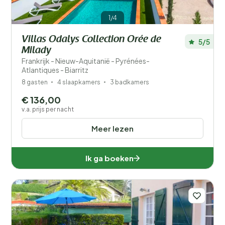
1/4
Villas Odalys Collection Orée de
5/5
Milady
Frankrijk - Nieuw-Aquitanië - Pyrénées-
Atlantiques - Biarritz
8 gasten
4 slaapkamers
3 badkamers
€ 136,00
v.a. prijs per nacht
Meer lezen
Ik ga boeken