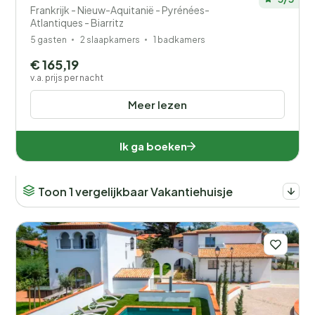
Frankrijk - Nieuw-Aquitanië - Pyrénées-
Atlantiques - Biarritz
5 gasten
2 slaapkamers
1 badkamers
€ 165,19
v.a. prijs per nacht
Meer lezen
Ik ga boeken
Toon 1 vergelijkbaar Vakantiehuisje