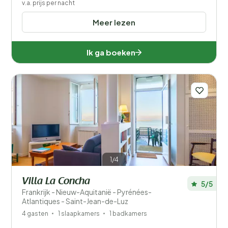
v.a. prijs per nacht
Meer lezen
Ik ga boeken
1/4
Villa La Concha
5/5
Frankrijk - Nieuw-Aquitanië - Pyrénées-
Atlantiques - Saint-Jean-de-Luz
4 gasten
1 slaapkamers
1 badkamers