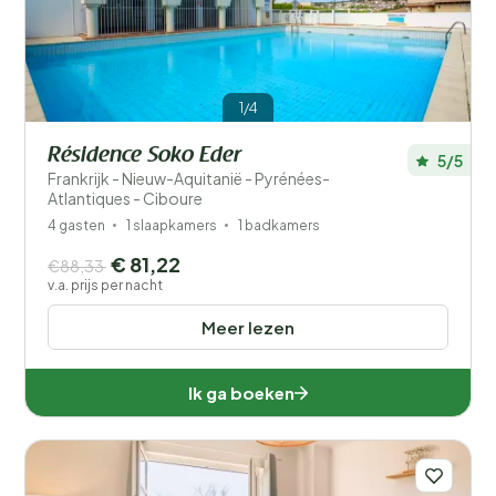
1/4
Résidence Soko Eder
5/5
Frankrijk - Nieuw-Aquitanië - Pyrénées-
Atlantiques - Ciboure
4 gasten
1 slaapkamers
1 badkamers
€ 81,22
€88,33
v.a. prijs per nacht
Meer lezen
Ik ga boeken