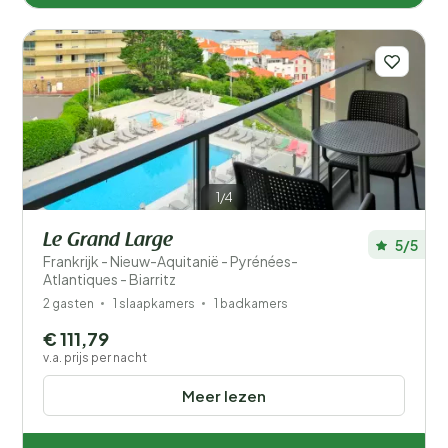
1/4
Le Grand Large
5/5
Frankrijk - Nieuw-Aquitanië - Pyrénées-
Atlantiques - Biarritz
2 gasten
1 slaapkamers
1 badkamers
€ 111,79
v.a. prijs per nacht
Meer lezen