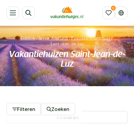
Frankrijk
/
Nieuw-Aquitanië
/
Pyrénées-Atlantiques
/
Saint-Jean-de-Luz
Vakantiehuizen Saint-Jean-de-
Luz
72 Accommodaties
Filteren
Zoeken
Filteren