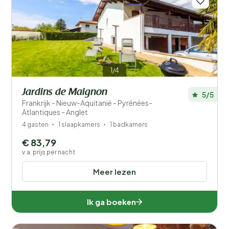
1/4
Jardins de Maignon
5/5
Frankrijk - Nieuw-Aquitanië - Pyrénées-
Atlantiques - Anglet
4 gasten
1 slaapkamers
1 badkamers
€ 83,79
v.a. prijs per nacht
Meer lezen
Ik ga boeken