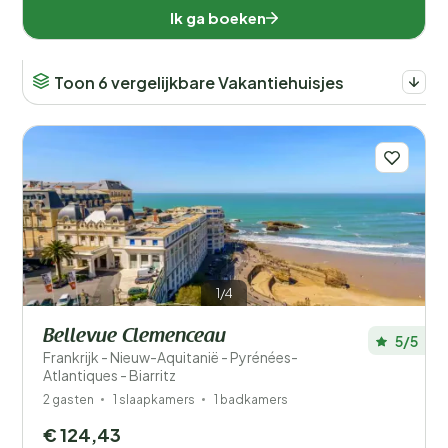
Ik ga boeken
Toon 6 vergelijkbare Vakantiehuisjes
1/4
Bellevue Clemenceau
5/5
Frankrijk - Nieuw-Aquitanië - Pyrénées-
Atlantiques - Biarritz
2 gasten
1 slaapkamers
1 badkamers
€ 124,43