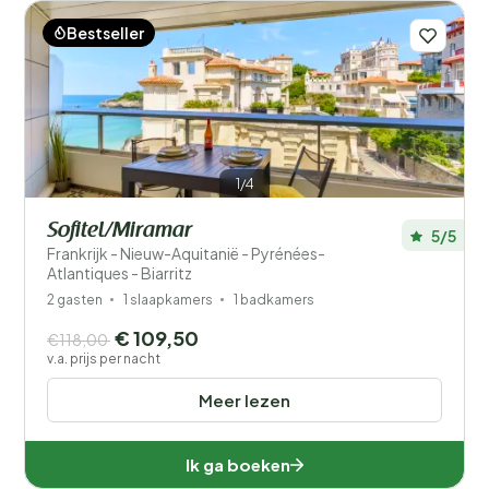
Bestseller
Filters opslaan
1/4
Sofitel/Miramar
5/5
Frankrijk - Nieuw-Aquitanië - Pyrénées-
Je vakantie
Atlantiques - Biarritz
Kies reisdata en je gezelschap
2 gasten
1 slaapkamers
1 badkamers
€ 109,50
€118,00
Wanneer?
v.a. prijs per nacht
Meer lezen
Aantal gasten?
Ik ga boeken