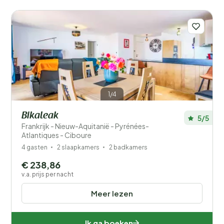
Afstand
1
Prijs
Ligging
1/4
Type vakantiehuisje
Bikaleak
5/5
Populaire filters
Frankrijk - Nieuw-Aquitanië - Pyrénées-
Atlantiques - Ciboure
Voorzieningen
4 gasten
2 slaapkamers
2 badkamers
€ 238,86
Wellness
v.a. prijs per nacht
Meer lezen
Ik ga boeken