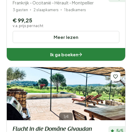
Frankrijk - Occitanië - Hérault - Montpellier
3 gasten
2 slaapkamers
1 badkamers
€ 99,25
v.a. prijs per nacht
Meer lezen
Ik ga boeken
1/4
Flucht in die Domäne Givaudan
5/5