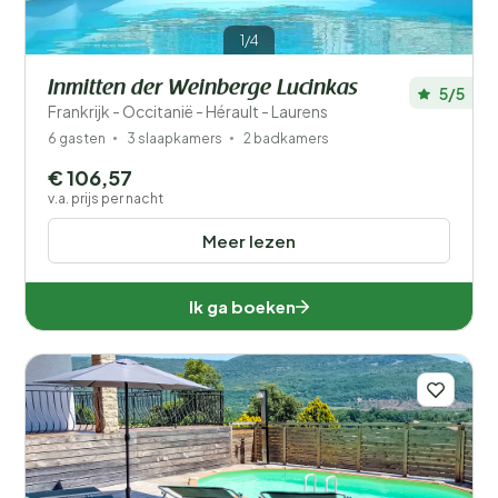
1/4
Inmitten der Weinberge Lucinkas
5/5
Frankrijk - Occitanië - Hérault - Laurens
6 gasten
3 slaapkamers
2 badkamers
€ 106,57
v.a. prijs per nacht
Meer lezen
Ik ga boeken