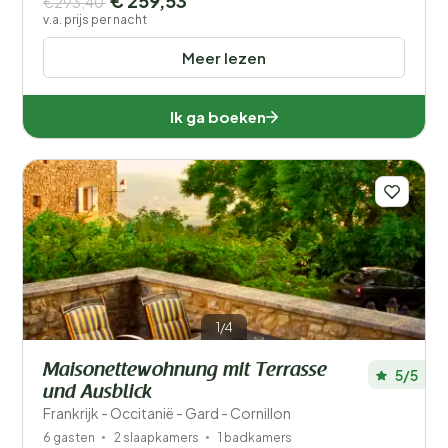
€ 259,53
€293,40
v.a. prijs per nacht
Meer lezen
Ik ga boeken
1/4
Maisonettewohnung mit Terrasse
5/5
und Ausblick
Frankrijk - Occitanië - Gard - Cornillon
6 gasten
2 slaapkamers
1 badkamers