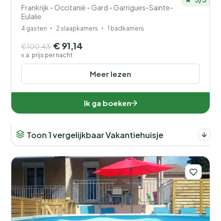
Frankrijk - Occitanië - Gard - Garrigues-Sainte-
Eulalie
4 gasten
2 slaapkamers
1 badkamers
€ 91,14
€100,43
v.a. prijs per nacht
Meer lezen
Ik ga boeken
Toon 1 vergelijkbaar Vakantiehuisje