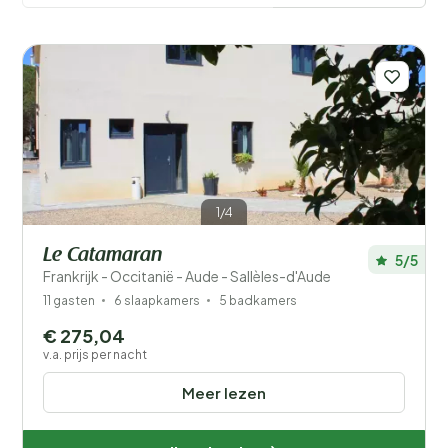
eten en drinken, Languedoc-Roussillon heeft voor
elke vakantieganger iets te bieden.
Meer lezen
1/4
Le Catamaran
5/5
Frankrijk - Occitanië - Aude - Sallèles-d'Aude
11 gasten
6 slaapkamers
5 badkamers
Filters opslaan
€ 275,04
v.a. prijs per nacht
Meer lezen
Je vakantie
Kies reisdata en je gezelschap