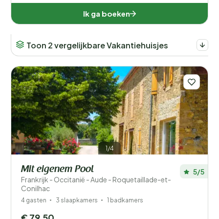
Populaire filters
Ik ga boeken
Mindervaliden
Toon 2 vergelijkbare Vakantiehuisjes
Voorzieningen
Wellness
1/4
Mit eigenem Pool
5/5
Frankrijk - Occitanië - Aude - Roquetaillade-et-
Conilhac
4 gasten
3 slaapkamers
1 badkamers
€ 79,50