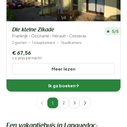
1/4
Die kleine Zikade
5/5
Frankrijk - Occitanië - Hérault - Cesseras
2 gasten
1 slaapkamers
1 badkamers
€ 67,56
v.a. prijs per nacht
Meer lezen
Ik ga boeken
1
2
3
Een vakantiehuis in Languedoc-