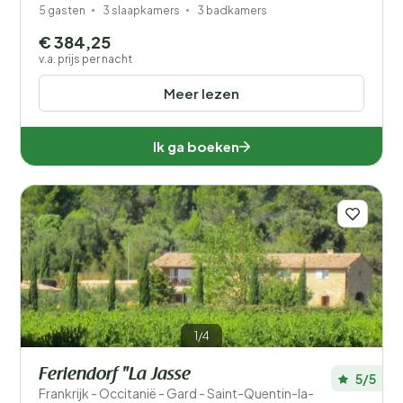
5 gasten
3 slaapkamers
3 badkamers
€ 384,25
v.a. prijs per nacht
Meer lezen
Ik ga boeken
1/4
Feriendorf "La Jasse
5/5
Frankrijk - Occitanië - Gard - Saint-Quentin-la-