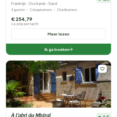
Frankrijk - Occitanië - Gard
4 gasten
2 slaapkamers
2 badkamers
€ 254,79
v.a. prijs per nacht
Meer lezen
Ik ga boeken
1/4
À l'abri du Mistral
5/5