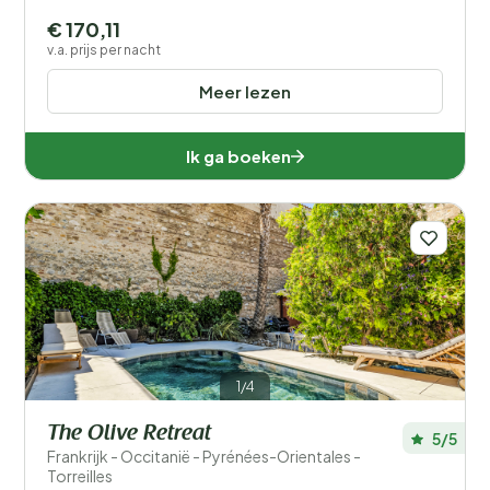
€ 170,11
v.a. prijs per nacht
Meer lezen
Ik ga boeken
1/4
The Olive Retreat
5/5
Frankrijk - Occitanië - Pyrénées-Orientales -
Torreilles