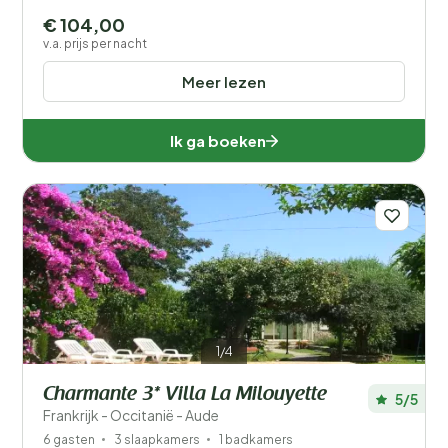
€ 104,00
v.a. prijs per nacht
Meer lezen
Ik ga boeken
1/4
Charmante 3* Villa La Milouyette
5/5
Frankrijk - Occitanië - Aude
6 gasten
3 slaapkamers
1 badkamers