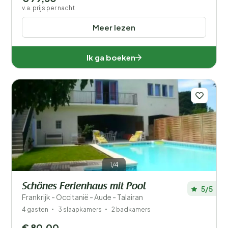
v.a. prijs per nacht
Meer lezen
Ik ga boeken
1/4
Schönes Ferienhaus mit Pool
5/5
Frankrijk - Occitanië - Aude - Talairan
4 gasten
3 slaapkamers
2 badkamers
€ 80,00