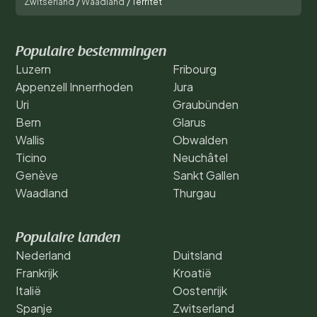
Zwitserland
/
Waadland
/
Territet
Populaire bestemmingen
Luzern
Fribourg
Appenzell Innerrhoden
Jura
Uri
Graubünden
Bern
Glarus
Wallis
Obwalden
Ticino
Neuchâtel
Genève
Sankt Gallen
Waadland
Thurgau
Populaire landen
Nederland
Duitsland
Frankrijk
Kroatië
Italië
Oostenrijk
Spanje
Zwitserland