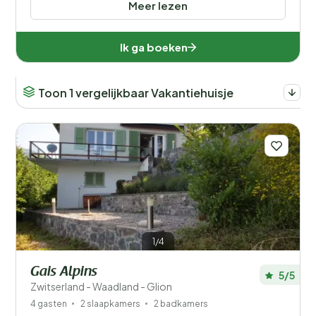
Meer lezen
Ik ga boeken
Toon 1 vergelijkbaar Vakantiehuisje
1/4
Gais Alpins
5/5
Zwitserland - Waadland - Glion
4 gasten
2 slaapkamers
2 badkamers