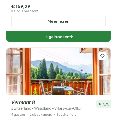
€ 159,29
v.a. prijs per nacht
Meer lezen
Ik ga boeken
1/4
Vermont 8
5/5
Zwitserland - Waadland - Villars-sur-Ollon
4 gasten
2 slaapkamers
1 badkamers