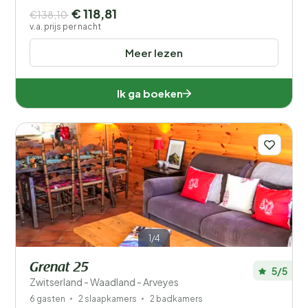
€ 118,81
€138,10
v.a. prijs per nacht
Meer lezen
Ik ga boeken
1/4
Grenat 25
5/5
Zwitserland - Waadland - Arveyes
6 gasten
2 slaapkamers
2 badkamers