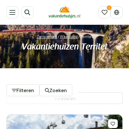
Zwitserland
/
Waadland
/
Territet
Vakantiehuizen Territet
136 Accommodaties
Filteren
Zoeken
Filteren