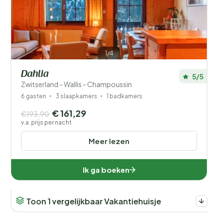
1/4
Dahlia
5/5
Zwitserland - Wallis - Champoussin
6 gasten
3 slaapkamers
1 badkamers
€ 161,29
€193,90
v.a. prijs per nacht
Meer lezen
Ik ga boeken
Toon 1 vergelijkbaar Vakantiehuisje