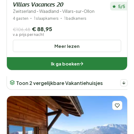
Villars Vacances 20
5/5
Zwitserland - Waadland - Villars-sur-Ollon
4 gasten
1 slaapkamers
1 badkamers
€ 88,95
€106,48
v.a. prijs per nacht
Meer lezen
Ik ga boeken
Toon 2 vergelijkbare Vakantiehuisjes