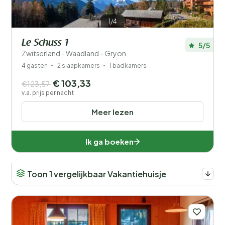
1/4
Le Schuss 1
5/5
Zwitserland - Waadland - Gryon
4 gasten
2 slaapkamers
1 badkamers
€ 103,33
€123,57
v.a. prijs per nacht
Meer lezen
Ik ga boeken
Toon 1 vergelijkbaar Vakantiehuisje