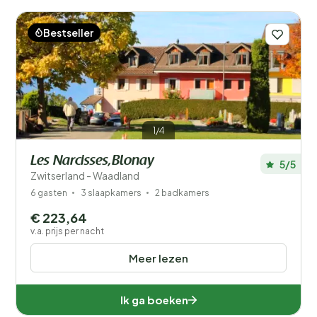
Afstand
1
Prijs
Bestseller
Populaire filters
Voorzieningen
1/4
Wellness
Les Narcisses,Blonay
5/5
Zwitserland - Waadland
6 gasten
3 slaapkamers
2 badkamers
€ 223,64
v.a. prijs per nacht
Meer lezen
Ik ga boeken