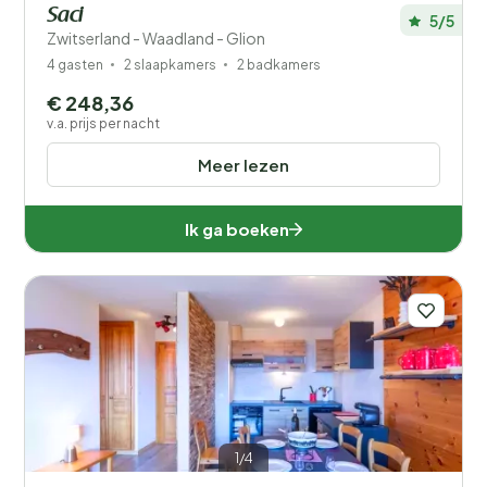
Saci
5/5
Zwitserland - Waadland - Glion
4 gasten
2 slaapkamers
2 badkamers
€ 248,36
v.a. prijs per nacht
Meer lezen
Ik ga boeken
1/4