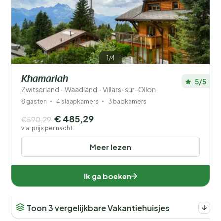
Filters opslaan
1/4
Khamariah
5/5
Zwitserland - Waadland - Villars-sur-Ollon
Je vakantie
Kies reisdata en je gezelschap
8 gasten
4 slaapkamers
3 badkamers
€ 485,29
€590,29
v.a. prijs per nacht
Wanneer?
Meer lezen
Aantal gasten?
Ik ga boeken
Toon 3 vergelijkbare Vakantiehuisjes