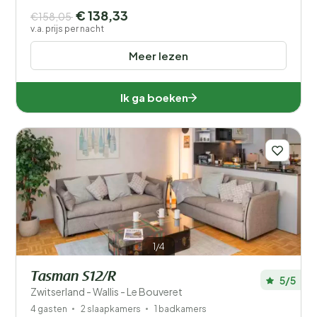
€ 138,33
€158,05
v.a. prijs per nacht
Meer lezen
Ik ga boeken
1/4
Tasman S12/R
5/5
Zwitserland - Wallis - Le Bouveret
4 gasten
2 slaapkamers
1 badkamers