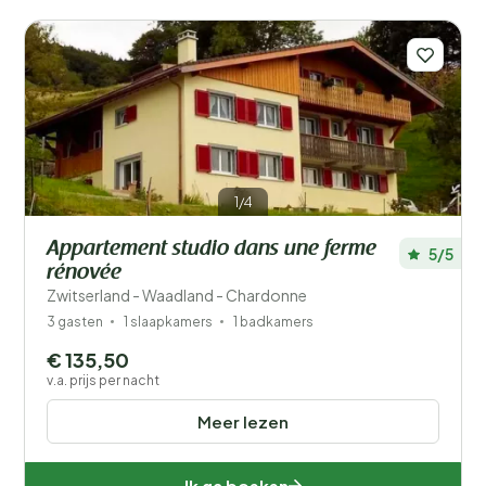
1/4
Appartement studio dans une ferme
5/5
rénovée
Zwitserland - Waadland - Chardonne
3 gasten
1 slaapkamers
1 badkamers
€ 135,50
v.a. prijs per nacht
Meer lezen
Ik ga boeken