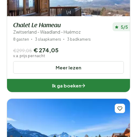
1/4
Chalet Le Hameau
5/5
Zwitserland - Waadland - Huémoz
8 gasten
3 slaapkamers
3 badkamers
€ 274,05
€299,05
v.a. prijs per nacht
Meer lezen
Ik ga boeken