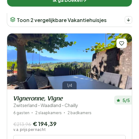
Toon 2 vergelijkbare Vakantiehuisjes
1/4
Vigneronne, Vigne
5/5
Zwitserland - Waadland - Chailly
6 gasten
2 slaapkamers
2 badkamers
€ 194,39
€213,96
v.a. prijs per nacht