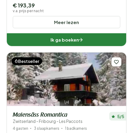
€ 193,39
v.a. prijs per nacht
Meer lezen
Ik ga boeken
Bestseller
1/4
Maiensäss Romantica
5/5
Zwitserland - Fribourg - Les Paccots
4 gasten
3 slaapkamers
1 badkamers