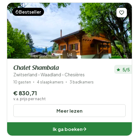
Bestseller
1/4
Chalet Shambala
5/5
Zwitserland - Waadland - Chesières
10 gasten
4 slaapkamers
3 badkamers
€ 830,71
v.a. prijs per nacht
Meer lezen
Ik ga boeken