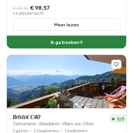
€ 98,57
€118,10
v.a. prijs per nacht
Meer lezen
Ik ga boeken
1/4
Bristol C40
5/5
Zwitserland - Waadland - Villars-sur-Ollon
5 gasten
2 slaapkamers
2 badkamers