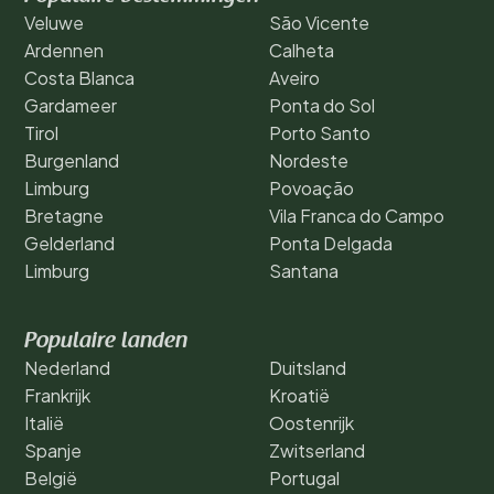
Veluwe
São Vicente
Ardennen
Calheta
Costa Blanca
Aveiro
Gardameer
Ponta do Sol
Tirol
Porto Santo
Burgenland
Nordeste
Limburg
Povoação
Bretagne
Vila Franca do Campo
Gelderland
Ponta Delgada
Limburg
Santana
Populaire landen
Nederland
Duitsland
Frankrijk
Kroatië
Italië
Oostenrijk
Spanje
Zwitserland
België
Portugal