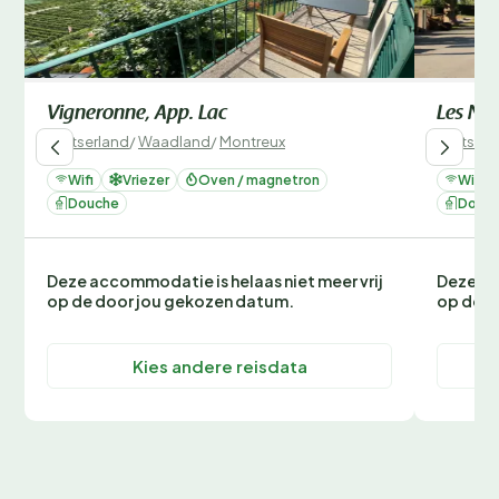
Vigneronne, App. Lac
Les Nar
Zwitserland
/
Waadland
/
Montreux
Zwitserl
Wifi
Vriezer
Oven / magnetron
Wifi
Douche
Douc
Deze accommodatie is helaas niet meer vrij
Deze ac
op de door jou gekozen datum.
op de d
Kies andere reisdata