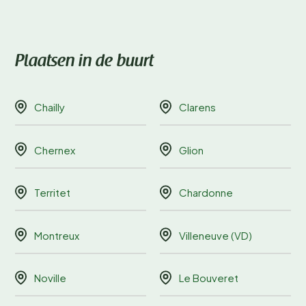
Plaatsen in de buurt
Chailly
Clarens
Chernex
Glion
Territet
Chardonne
Montreux
Villeneuve (VD)
Noville
Le Bouveret