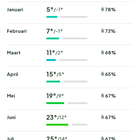
5°
Januari
78%
/-1°
7°
Februari
73%
/-1°
11°
Maart
68%
/2°
15°
April
65%
/5°
19°
Mei
67%
/9°
23°
Juni
67%
/12°
25°
Juli
67%
/14°