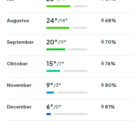
24°
Augustus
68%
/14°
20°
September
70%
/11°
15°
Oktober
76%
/7°
9°
November
80%
/3°
6°
December
81%
/0°