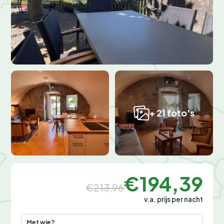
+ 21 foto's
€194,39
€213,96
v.a. prijs per nacht
Met wie?