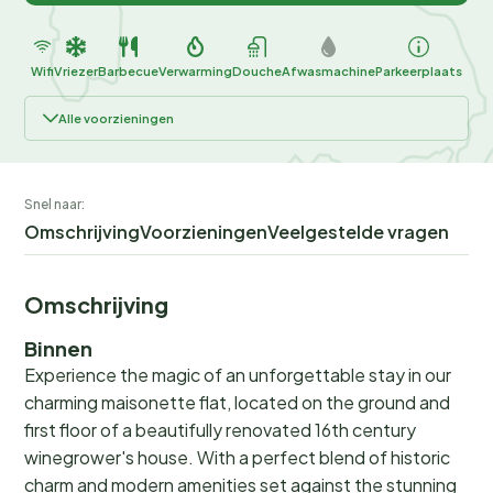
Wifi
Vriezer
Barbecue
Verwarming
Douche
Afwasmachine
Parkeerplaats
Alle voorzieningen
Snel naar:
Omschrijving
Voorzieningen
Veelgestelde vragen
Omschrijving
Binnen
Experience the magic of an unforgettable stay in our
charming maisonette flat, located on the ground and
first floor of a beautifully renovated 16th century
winegrower's house. With a perfect blend of historic
charm and modern amenities set against the stunning