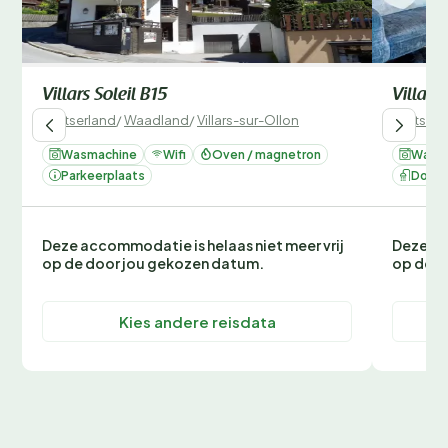
Villars Soleil B15
Villars 
Zwitserland
/
Waadland
/
Villars-sur-Ollon
Zwitserl
Wasmachine
Wifi
Oven / magnetron
Wasm
Parkeerplaats
Douc
Deze accommodatie is helaas niet meer vrij
Deze ac
op de door jou gekozen datum.
op de d
Kies andere reisdata