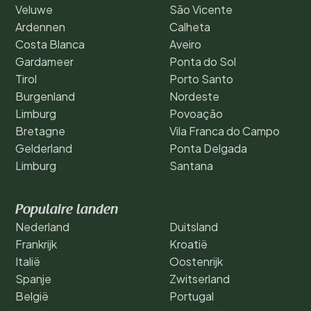
Veluwe
São Vicente
Ardennen
Calheta
Costa Blanca
Aveiro
Gardameer
Ponta do Sol
Tirol
Porto Santo
Burgenland
Nordeste
Limburg
Povoação
Bretagne
Vila Franca do Campo
Gelderland
Ponta Delgada
Limburg
Santana
Populaire landen
Nederland
Duitsland
Frankrijk
Kroatië
Italië
Oostenrijk
Spanje
Zwitserland
België
Portugal