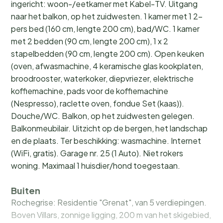
ingericht: woon-/eetkamer met Kabel-TV. Uitgang
naar het balkon, op het zuidwesten. 1 kamer met 1 2-
pers bed (160 cm, lengte 200 cm), bad/WC. 1 kamer
met 2 bedden (90 cm, lengte 200 cm), 1 x 2
stapelbedden (90 cm, lengte 200 cm). Open keuken
(oven, afwasmachine, 4 keramische glas kookplaten,
broodrooster, waterkoker, diepvriezer, elektrische
koffiemachine, pads voor de koffiemachine
(Nespresso), raclette oven, fondue Set (kaas)).
Douche/WC. Balkon, op het zuidwesten gelegen.
Balkonmeubilair. Uitzicht op de bergen, het landschap
en de plaats. Ter beschikking: wasmachine. Internet
(WiFi, gratis). Garage nr. 25 (1 Auto). Niet rokers
woning. Maximaal 1 huisdier/hond toegestaan.
Buiten
Rochegrise: Residentie "Grenat", van 5 verdiepingen.
Boven Villars, zonnige ligging, 200 m van het skigebied,