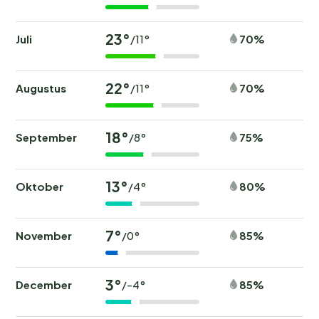
23°
Juli
70%
/11°
22°
Augustus
70%
/11°
18°
September
75%
/8°
13°
Oktober
80%
/4°
7°
November
85%
/0°
3°
December
85%
/-4°