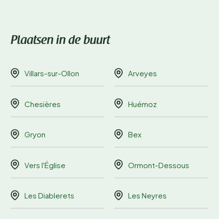
Plaatsen in de buurt
Villars-sur-Ollon
Arveyes
Chesières
Huémoz
Gryon
Bex
Vers l'Église
Ormont-Dessous
Les Diablerets
Les Neyres