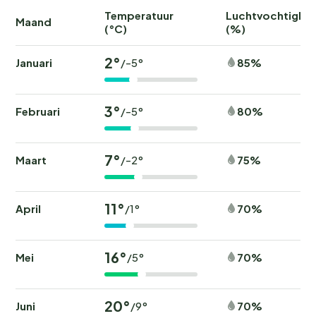
Temperatuur
Luchtvochtighei
Maand
(°C)
(%)
2°
Januari
85%
/-5°
3°
Februari
80%
/-5°
7°
Maart
75%
/-2°
11°
April
70%
/1°
16°
Mei
70%
/5°
20°
Juni
70%
/9°