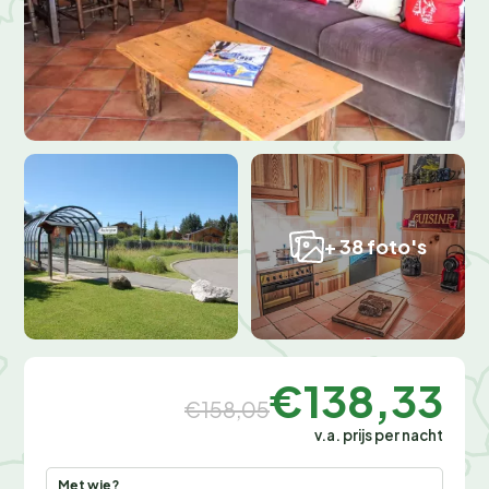
+ 38 foto's
€138,33
€158,05
v.a. prijs per nacht
Met wie?