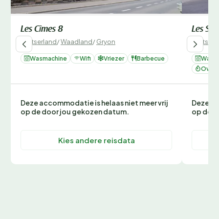
Les Cîmes 8
Les Sav
Zwitserland
/
Waadland
/
Gryon
Zwitserl
Wasmachine
Wifi
Vriezer
Barbecue
Wasm
Oven 
Deze accommodatie is helaas niet meer vrij
Deze ac
op de door jou gekozen datum.
op de d
Kies andere reisdata