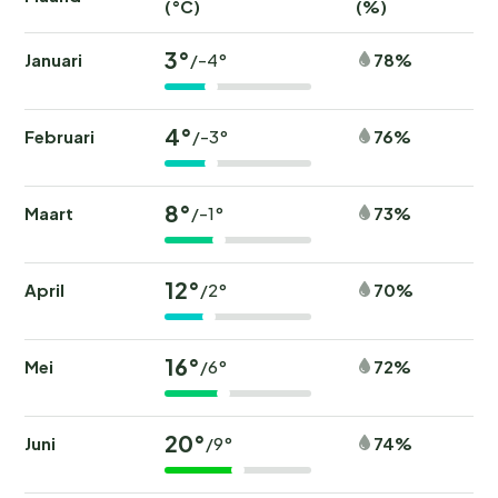
(°C)
(%)
3°
Januari
78%
/-4°
4°
Februari
76%
/-3°
8°
Maart
73%
/-1°
12°
April
70%
/2°
16°
Mei
72%
/6°
20°
Juni
74%
/9°