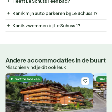
Heeft Le Schuss 1 een bad?
Kan ik mijn auto parkeren bij Le Schuss 1?
Kan ik zwemmen bij Le Schuss 1?
Andere accommodaties in de buurt
Misschien vind je dit ook leuk
Direct te boeken
Direct 