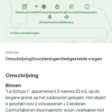
Wasmachine
Wifi
Vriezer
Verwarming
Douche
Parkeerplaats
Afwasmachine
Wellness
Alle voorzieningen
Snel naar:
Omschrijving
Voorzieningen
Veelgestelde vragen
Omschrijving
Binnen
"Le Schuss 1", appartement 3-kamers 52 m2, op de
begane grond, op het zuidoosten gelegen. Het objekt
is geschikt voor 2 volwassenen + 2 kinderen.
Comfortabel en mooi ingericht: woon-/eetkamer met