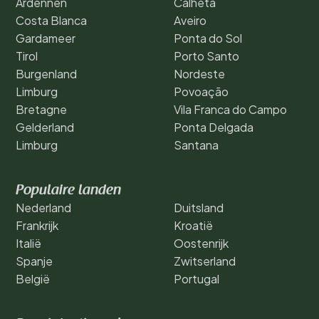
Ardennen
Calheta
Costa Blanca
Aveiro
Gardameer
Ponta do Sol
Tirol
Porto Santo
Burgenland
Nordeste
Limburg
Povoação
Bretagne
Vila Franca do Campo
Gelderland
Ponta Delgada
Limburg
Santana
Populaire landen
Nederland
Duitsland
Frankrijk
Kroatië
Italië
Oostenrijk
Spanje
Zwitserland
België
Portugal