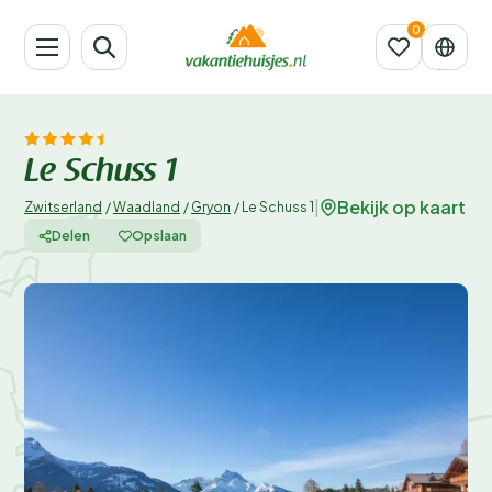
Le Schuss 1
Bekijk op kaart
|
Zwitserland
/
Waadland
/
Gryon
/
Le Schuss 1
Delen
Opslaan