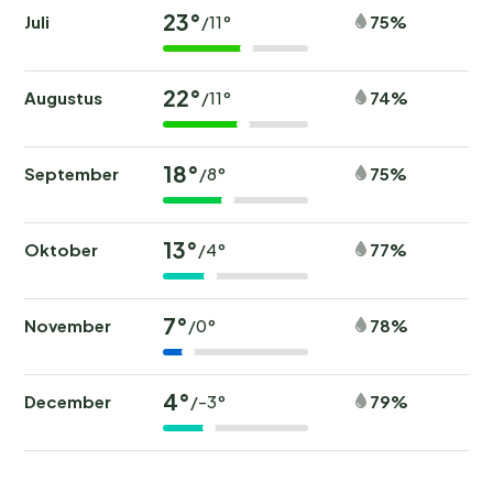
23°
Juli
75%
/11°
22°
Augustus
74%
/11°
18°
September
75%
/8°
13°
Oktober
77%
/4°
7°
November
78%
/0°
4°
December
79%
/-3°