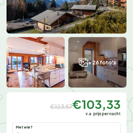
+ 26 foto's
€103,33
€123,57
v.a. prijs per nacht
Met wie?