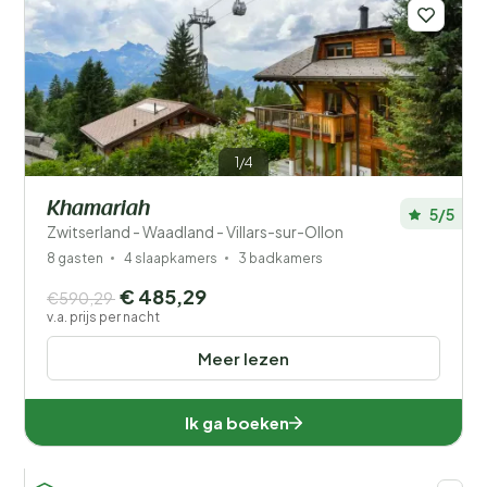
Filters opslaan
1/4
Khamariah
5/5
Zwitserland - Waadland - Villars-sur-Ollon
Je vakantie
Kies reisdata en je gezelschap
8 gasten
4 slaapkamers
3 badkamers
€ 485,29
€590,29
v.a. prijs per nacht
Wanneer?
Meer lezen
Aantal gasten?
Ik ga boeken