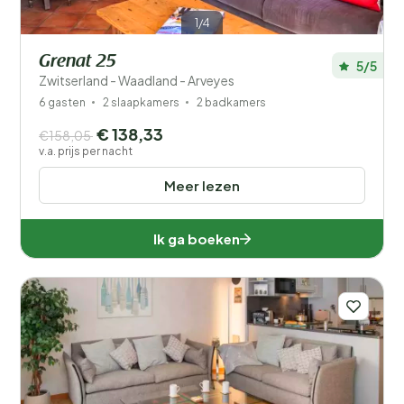
1/4
Grenat 25
5/5
Zwitserland - Waadland - Arveyes
6 gasten
2 slaapkamers
2 badkamers
€ 138,33
€158,05
v.a. prijs per nacht
Meer lezen
Ik ga boeken