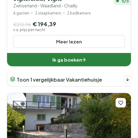
5/5
Zwitserland - Waadland - Chailly
6 gasten
2 slaapkamers
2 badkamers
€ 194,39
€213,96
v.a. prijs per nacht
Meer lezen
Ik ga boeken
Toon 1 vergelijkbaar Vakantiehuisje