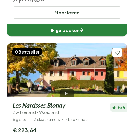
v.a. prijs per nacht
Meer lezen
Ik ga boeken
Bestseller
1/4
Les Narcisses,Blonay
5/5
Zwitserland - Waadland
6 gasten
3 slaapkamers
2 badkamers
€ 223,64