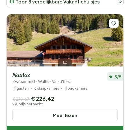
Toon 3 vergelijkbare Vakantiehuisjes
Afstand
1
Prijs
Populaire filters
Voorzieningen
Wellness
1/4
Naulaz
5/5
Zwitserland - Wallis - Val-d'Illiez
14 gasten
6 slaapkamers
4 badkamers
€ 226,42
€279,67
v.a. prijs per nacht
Meer lezen