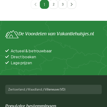
1
2
3
De Voordelen van Vakantiehuisjes.nl
Actueel & betrouwbaar
Direct boeken
Lage prijzen
Zwitserland
/
Waadland
/
Villeneuve (VD)
Populaire bestemmingen