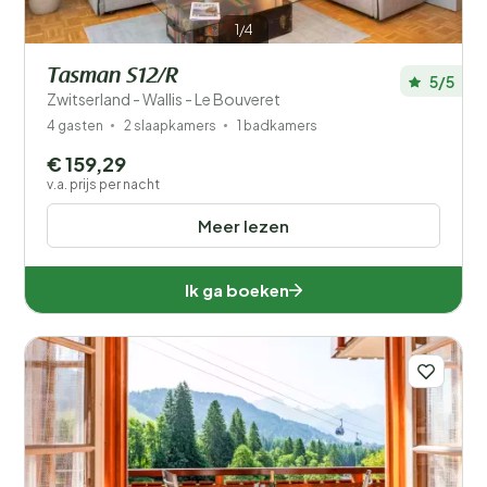
1/4
Tasman S12/R
5/5
Zwitserland - Wallis - Le Bouveret
4 gasten
2 slaapkamers
1 badkamers
€ 159,29
v.a. prijs per nacht
Meer lezen
Ik ga boeken