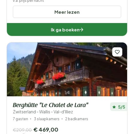
v.a. prijs per nacht
Meer lezen
Ik ga boeken
1/4
Berghütte "Le Chalet de Lara"
5/5
Zwitserland - Wallis - Val-d'Illiez
7 gasten
3 slaapkamers
2 badkamers
€ 469,00
€209,00