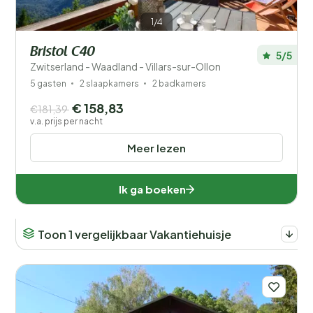
1/4
Bristol C40
5/5
Zwitserland - Waadland - Villars-sur-Ollon
5 gasten
2 slaapkamers
2 badkamers
€ 158,83
€181,39
v.a. prijs per nacht
Meer lezen
Ik ga boeken
Toon 1 vergelijkbaar Vakantiehuisje