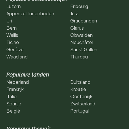
Luzern
Fribourg
Appenzell Innerrhoden
Jura
Uri
Graubünden
Bern
Glarus
Wallis
Obwalden
Ticino
Neuchâtel
Genève
Sankt Gallen
Waadland
Thurgau
Populaire landen
Nederland
Duitsland
Frankrijk
Kroatië
Italië
Oostenrijk
Spanje
Zwitserland
België
Portugal