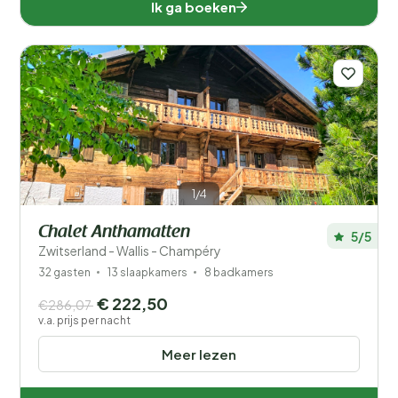
Ik ga boeken
1/4
Chalet Anthamatten
5/5
Zwitserland - Wallis - Champéry
32 gasten
13 slaapkamers
8 badkamers
€ 222,50
€286,07
v.a. prijs per nacht
Meer lezen