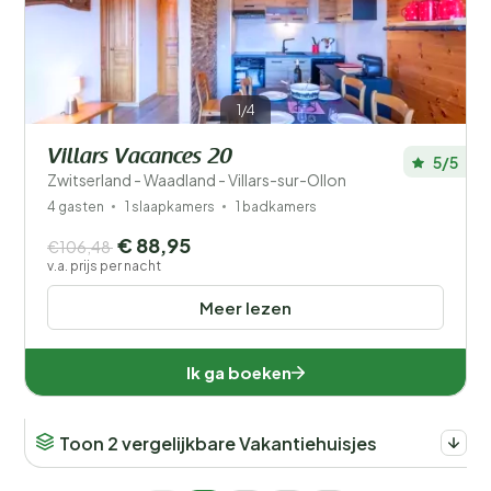
1/4
Villars Vacances 20
5/5
Zwitserland - Waadland - Villars-sur-Ollon
4 gasten
1 slaapkamers
1 badkamers
€ 88,95
€106,48
v.a. prijs per nacht
Meer lezen
Ik ga boeken
Toon 2 vergelijkbare Vakantiehuisjes