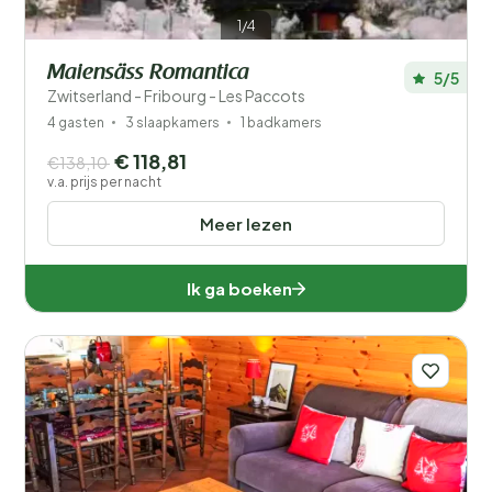
1/4
Maiensäss Romantica
5/5
Zwitserland - Fribourg - Les Paccots
4 gasten
3 slaapkamers
1 badkamers
€ 118,81
€138,10
v.a. prijs per nacht
Meer lezen
Ik ga boeken