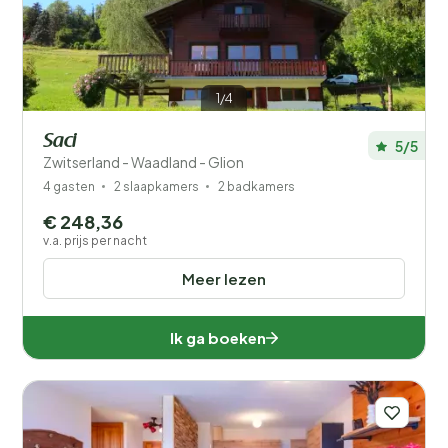
1/4
Saci
5/5
Zwitserland - Waadland - Glion
4 gasten
2 slaapkamers
2 badkamers
€ 248,36
v.a. prijs per nacht
Meer lezen
Ik ga boeken