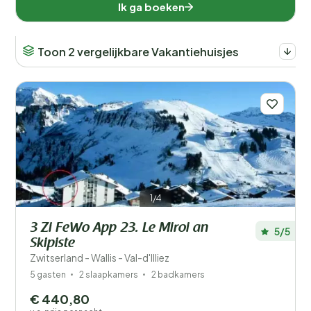
Ik ga boeken
Toon 2 vergelijkbare Vakantiehuisjes
1/4
3 Zi FeWo App 23. Le Miroi an
5/5
Skipiste
Zwitserland - Wallis - Val-d'Illiez
5 gasten
2 slaapkamers
2 badkamers
€ 440,80