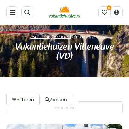
Zwitserland
/
Waadland
/
Villeneuve (VD)
Vakantiehuizen Villeneuve
(VD)
159 Accommodaties
Filteren
Zoeken
Filteren