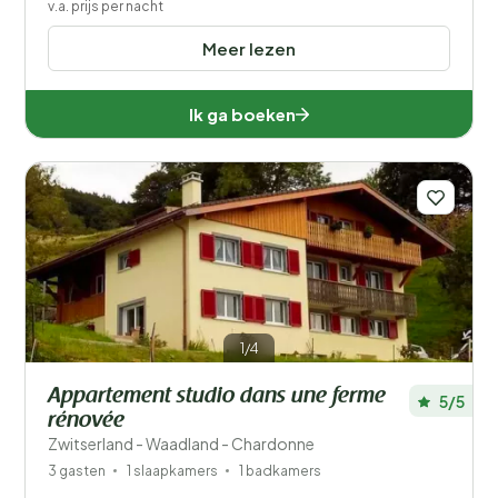
v.a. prijs per nacht
Meer lezen
Ik ga boeken
1/4
Appartement studio dans une ferme
5/5
rénovée
Zwitserland - Waadland - Chardonne
3 gasten
1 slaapkamers
1 badkamers