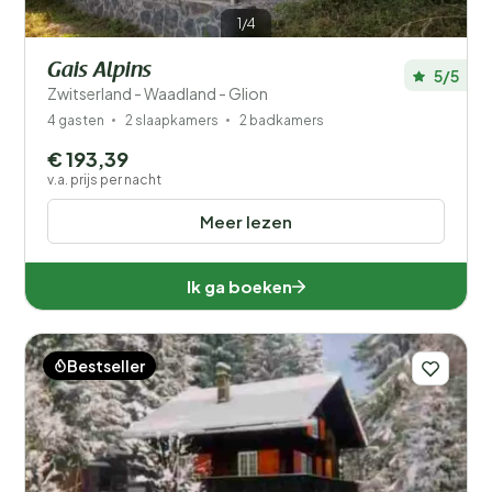
1/4
Gais Alpins
5/5
Zwitserland - Waadland - Glion
4 gasten
2 slaapkamers
2 badkamers
€ 193,39
v.a. prijs per nacht
Meer lezen
Ik ga boeken
Bestseller