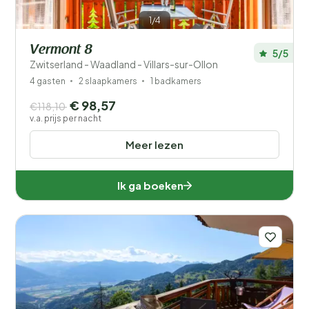
1/4
Vermont 8
5/5
Zwitserland - Waadland - Villars-sur-Ollon
4 gasten
2 slaapkamers
1 badkamers
€ 98,57
€118,10
v.a. prijs per nacht
Meer lezen
Ik ga boeken