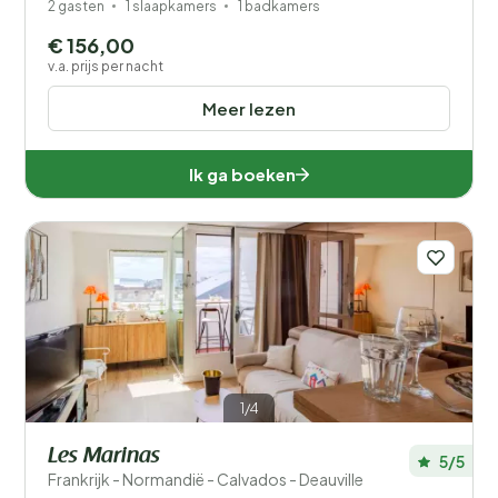
2 gasten
1 slaapkamers
1 badkamers
€ 156,00
v.a. prijs per nacht
Meer lezen
Ik ga boeken
1/4
Les Marinas
5/5
Frankrijk - Normandië - Calvados - Deauville