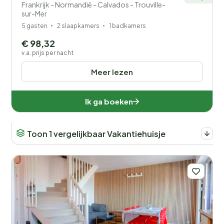
Frankrijk - Normandië - Calvados - Trouville-
sur-Mer
5 gasten
2 slaapkamers
1 badkamers
€ 98,32
v.a. prijs per nacht
Meer lezen
Ik ga boeken
Toon 1 vergelijkbaar Vakantiehuisje