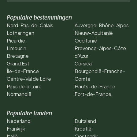
Populaire bestemmingen
Nord-Pas-de-Calais
Auvergne-Rhône-Alpes
Lotharingen
Nieuw-Aquitanië
Picardie
Occitanië
Limousin
Provence-Alpes-Côte
Bretagne
d'Azur
Grand Est
Corsica
Île-de-France
Bourgondië-Franche-
Centre-Val de Loire
Comté
Pays de la Loire
Hauts-de-France
Normandië
Fort-de-France
Populaire landen
Nederland
Duitsland
Frankrijk
Kroatië
Italië
Oostenrijk