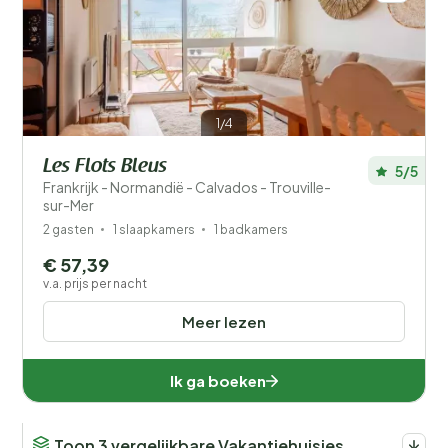
1/4
Les Flots Bleus
5/5
Frankrijk - Normandië - Calvados - Trouville-
sur-Mer
2 gasten
1 slaapkamers
1 badkamers
€ 57,39
v.a. prijs per nacht
Meer lezen
Ik ga boeken
Toon 3 vergelijkbare Vakantiehuisjes