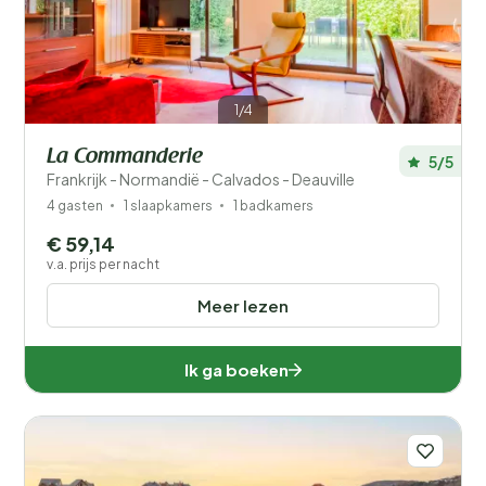
1/4
La Commanderie
5/5
Frankrijk - Normandië - Calvados - Deauville
4 gasten
1 slaapkamers
1 badkamers
€ 59,14
v.a. prijs per nacht
Meer lezen
Ik ga boeken