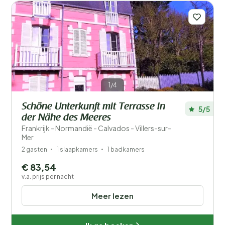
Plaatsen
Prijs
Ligging
1/4
Kinderen
Schöne Unterkunft mit Terrasse in
5/5
Type vakantiehuisje
der Nähe des Meeres
Frankrijk - Normandië - Calvados - Villers-sur-
Populaire filters
Mer
2 gasten
1 slaapkamers
1 badkamers
Mindervaliden
€ 83,54
v.a. prijs per nacht
Voorzieningen
Meer lezen
Wellness