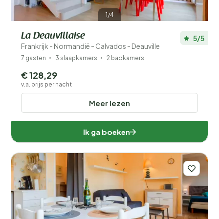
1/4
La Deauvillaise
5/5
Frankrijk - Normandië - Calvados - Deauville
7 gasten
3 slaapkamers
2 badkamers
€ 128,29
v.a. prijs per nacht
Meer lezen
Ik ga boeken