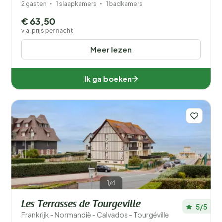
2 gasten
1 slaapkamers
1 badkamers
€ 63,50
v.a. prijs per nacht
Meer lezen
Ik ga boeken
1/4
Les Terrasses de Tourgeville
5/5
Frankrijk - Normandië - Calvados - Tourgéville