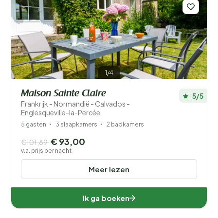
Filters opslaan
1/4
Maison Sainte Claire
5/5
Frankrijk - Normandië - Calvados -
Je vakantie
Englesqueville-la-Percée
Kies reisdata en je gezelschap
5 gasten
3 slaapkamers
2 badkamers
€ 93,00
€101,89
Wanneer?
v.a. prijs per nacht
Meer lezen
Aantal gasten?
Ik ga boeken