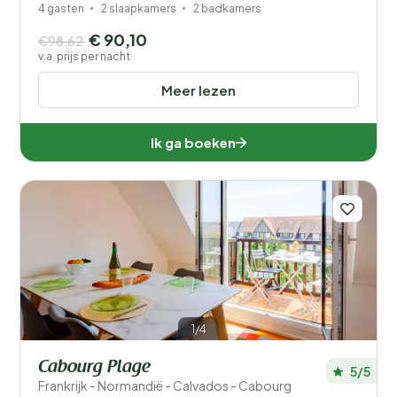
4 gasten
2 slaapkamers
2 badkamers
€ 90,10
€98,62
v.a. prijs per nacht
Meer lezen
Ik ga boeken
1/4
Cabourg Plage
5/5
Frankrijk - Normandië - Calvados - Cabourg