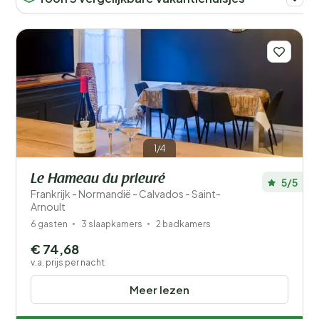
1/4
Le Hameau du prieuré
5/5
Frankrijk - Normandië - Calvados - Saint-
Arnoult
6 gasten
3 slaapkamers
2 badkamers
€ 74,68
v.a. prijs per nacht
Meer lezen