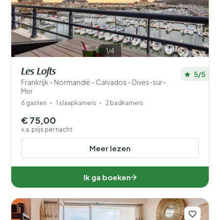
1/4
Les Lofts
5/5
Frankrijk - Normandië - Calvados - Dives-sur-
Mer
6 gasten
1 slaapkamers
2 badkamers
€ 75,00
v.a. prijs per nacht
Meer lezen
Ik ga boeken