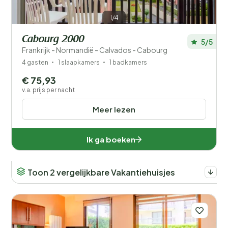
1/4
Cabourg 2000
5/5
Frankrijk - Normandië - Calvados - Cabourg
4 gasten
1 slaapkamers
1 badkamers
€ 75,93
v.a. prijs per nacht
Meer lezen
Ik ga boeken
Toon 2 vergelijkbare Vakantiehuisjes