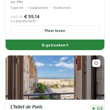
sur-Mer
4 gasten
1 slaapkamers
1 badkamers
€ 55,14
€60,14
v.a. prijs per nacht
Meer lezen
Ik ga boeken
1/4
L'hôtel de Paris
5/5