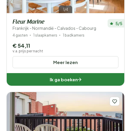
1/4
Fleur Marine
5/5
Frankrijk - Normandië - Calvados - Cabourg
4 gasten
1 slaapkamers
1 badkamers
€ 54,11
v.a. prijs per nacht
Meer lezen
Ik ga boeken