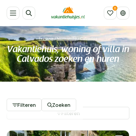
Frankrijk
/
Normandië
/
Calvados
Vakantiehuis, woning of villa in
Calvados zoeken en huren
265 Accommodaties
Filteren
Zoeken
Filteren