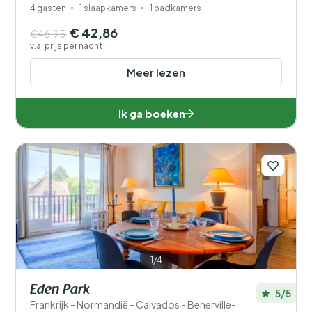
4 gasten
1 slaapkamers
1 badkamers
€ 42,86
€46,95
v.a. prijs per nacht
Meer lezen
Ik ga boeken
1/4
Eden Park
5/5
Frankrijk - Normandië - Calvados - Benerville-