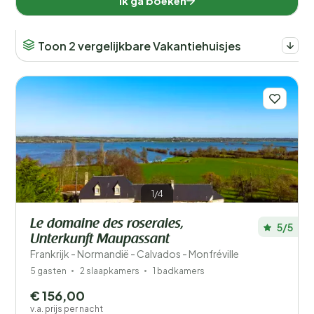
Ik ga boeken
Toon 2 vergelijkbare Vakantiehuisjes
1/4
Le domaine des roseraies,
5/5
Unterkunft Maupassant
Frankrijk - Normandië - Calvados - Monfréville
5 gasten
2 slaapkamers
1 badkamers
€ 156,00
v.a. prijs per nacht