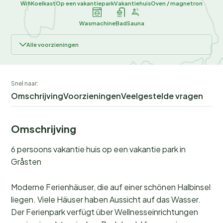
Wifi
Koelkast
Op een vakantiepark
Vakantiehuis
Oven / magnetron
Wasmachine
Bad
Sauna
Alle voorzieningen
Snel naar:
Omschrijving
Voorzieningen
Veelgestelde vragen
Omschrijving
6 persoons vakantie huis op een vakantie park in
Gråsten
Moderne Ferienhäuser, die auf einer schönen Halbinsel
liegen. Viele Häuser haben Aussicht auf das Wasser.
Der Ferienpark verfügt über Wellnesseinrichtungen