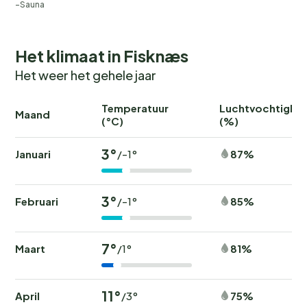
Sauna
Het klimaat in Fisknæs
Het weer het gehele jaar
Temperatuur
Luchtvochtighei
Maand
(°C)
(%)
3°
Januari
87%
/-1°
3°
Februari
85%
/-1°
7°
Maart
81%
/1°
11°
April
75%
/3°