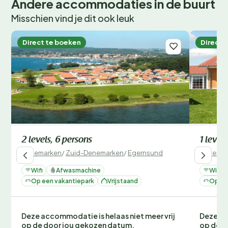
Andere accommodaties in de buurt
Misschien vind je dit ook leuk
Direct te boeken
Direct 
2 levels, 6 persons
1 level
Denemarken
/
Zuid-Denemarken
/
Egernsund
Denemar
Wifi
Afwasmachine
Wifi
Op een vakantiepark
Vrijstaand
Op ee
Deze accommodatie is helaas niet meer vrij
Deze ac
op de door jou gekozen datum.
op de d