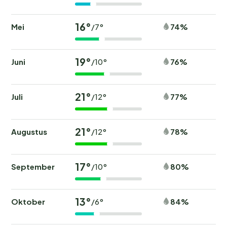
16°
Mei
74%
/7°
19°
Juni
76%
/10°
21°
Juli
77%
/12°
21°
Augustus
78%
/12°
17°
September
80%
/10°
13°
Oktober
84%
/6°