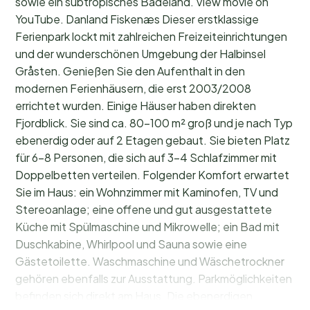
sowie ein subtropisches Badeland. View movie on
YouTube. Danland Fiskenæs Dieser erstklassige
Ferienpark lockt mit zahlreichen Freizeiteinrichtungen
und der wunderschönen Umgebung der Halbinsel
Gråsten. Genießen Sie den Aufenthalt in den
modernen Ferienhäusern, die erst 2003/2008
errichtet wurden. Einige Häuser haben direkten
Fjordblick. Sie sind ca. 80-100 m² groß und je nach Typ
ebenerdig oder auf 2 Etagen gebaut. Sie bieten Platz
für 6-8 Personen, die sich auf 3-4 Schlafzimmer mit
Doppelbetten verteilen. Folgender Komfort erwartet
Sie im Haus: ein Wohnzimmer mit Kaminofen, TV und
Stereoanlage; eine offene und gut ausgestattete
Küche mit Spülmaschine und Mikrowelle; ein Bad mit
Duschkabine, Whirlpool und Sauna sowie eine
Gästetoilette. Waschmaschine und Wäschetrockner
gehören ebenfalls zur Ausstattung. Parkmöglichkeiten
befinden sich direkt am Haus. Die ebenerdigen