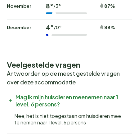
8°
November
87%
/3°
4°
December
88%
/0°
Veelgestelde vragen
Antwoorden op de meest gestelde vragen
over deze accommodatie
Mag ik mijn huisdieren meenemen naar 1
level, 6 persons?
Nee, het is niet toegestaan om huisdieren mee
te nemen naar 1 level, 6 persons