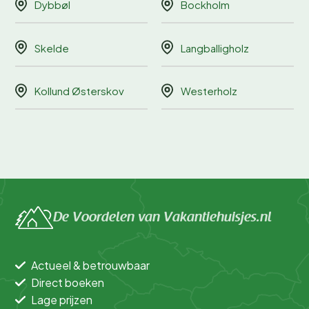
Dybbøl
Bockholm
Skelde
Langballigholz
Kollund Østerskov
Westerholz
De Voordelen van Vakantiehuisjes.nl
Actueel & betrouwbaar
Direct boeken
Lage prijzen