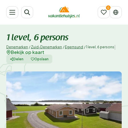
1 level, 6 persons
|
Denemarken
/
Zuid-Denemarken
/
Egernsund
/
1 level, 6 persons
Bekijk op kaart
Delen
Opslaan