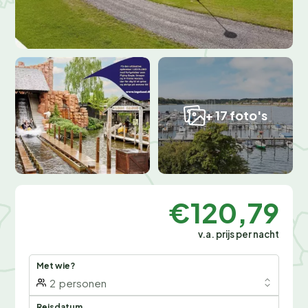
+ 17 foto's
€120,79
v.a. prijs per nacht
Met wie?
2
personen
Reisdatum