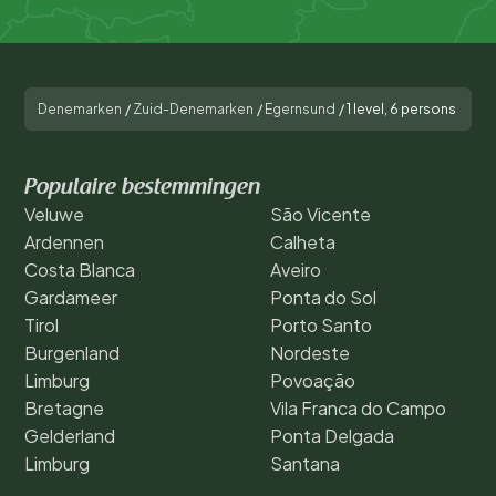
Denemarken
/
Zuid-Denemarken
/
Egernsund
/
1 level, 6 persons
Populaire bestemmingen
Veluwe
São Vicente
Ardennen
Calheta
Costa Blanca
Aveiro
Gardameer
Ponta do Sol
Tirol
Porto Santo
Burgenland
Nordeste
Limburg
Povoação
Bretagne
Vila Franca do Campo
Gelderland
Ponta Delgada
Limburg
Santana