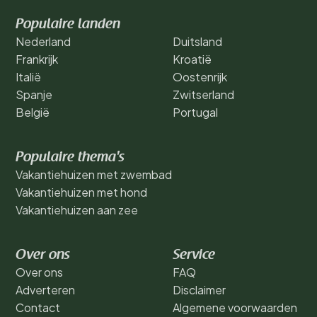
Populaire landen
Nederland
Duitsland
Frankrijk
Kroatië
Italië
Oostenrijk
Spanje
Zwitserland
België
Portugal
Populaire thema's
Vakantiehuizen met zwembad
Vakantiehuizen met hond
Vakantiehuizen aan zee
Over ons
Service
Over ons
FAQ
Adverteren
Disclaimer
Contact
Algemene voorwaarden