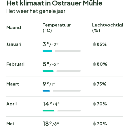
Het klimaat in Ostrauer Mühle
Het weer het gehele jaar
Temperatuur
Luchtvochtighei
Maand
(°C)
(%)
3°
Januari
85%
/-2°
5°
Februari
80%
/-2°
9°
Maart
75%
/1°
14°
April
70%
/4°
18°
Mei
70%
/8°