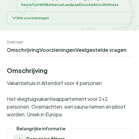
Sauna
Tuin
Wifi
Barbecue
Laadpaal
Douche
Airco
Wellness
Alle voorzieningen
Snel naar:
Omschrijving
Voorzieningen
Veelgestelde vragen
Omschrijving
Vakantiehuis in Altendorf voor 4 personen
Het vliegtuigvakantieappartement voor 2+2
personen. Overnachten, een sauna nemen en piloot
worden. Uniek in Europa.
Belangrijke informatie
Populaire filters