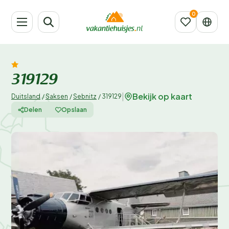
319129
Bekijk op kaart
|
Duitsland
/
Saksen
/
Sebnitz
/
319129
Delen
Opslaan