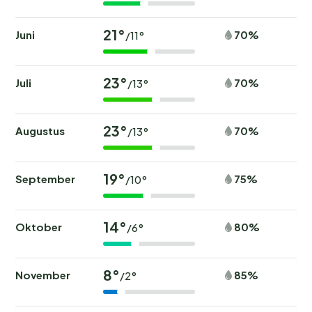
21°
Juni
70%
/11°
23°
Juli
70%
/13°
23°
Augustus
70%
/13°
19°
September
75%
/10°
14°
Oktober
80%
/6°
8°
November
85%
/2°