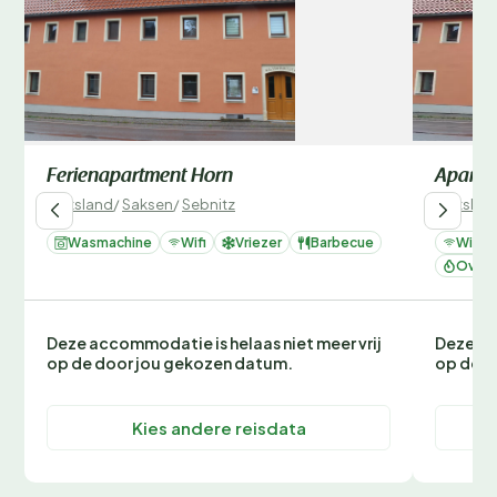
Ferienapartment Horn
Apartm
Duitsland
/
Saksen
/
Sebnitz
Duitslan
Wasmachine
Wifi
Vriezer
Barbecue
Wifi
Oven 
Deze accommodatie is helaas niet meer vrij
Deze ac
op de door jou gekozen datum.
op de d
Kies andere reisdata