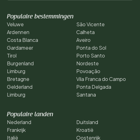
Populaire bestemmingen
Veluwe
São Vicente
Ardennen
Calheta
Costa Blanca
Aveiro
Gardameer
Ponta do Sol
Tirol
Porto Santo
Burgenland
Nordeste
Limburg
Povoação
Bretagne
Vila Franca do Campo
Gelderland
Ponta Delgada
Limburg
Santana
Populaire landen
Nederland
Duitsland
Frankrijk
Kroatië
Italië
Oostenrijk