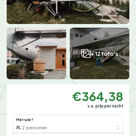
+ 12 foto's
€364,38
v.a. prijs per nacht
Met wie?
2
personen