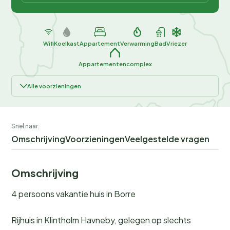
Wifi
Koelkast
Appartement
Verwarming
Bad
Vriezer
Appartementencomplex
Alle voorzieningen
Snel naar:
Omschrijving
Voorzieningen
Veelgestelde vragen
Omschrijving
4 persoons vakantie huis in Borre
Rijhuis in Klintholm Havneby, gelegen op slechts