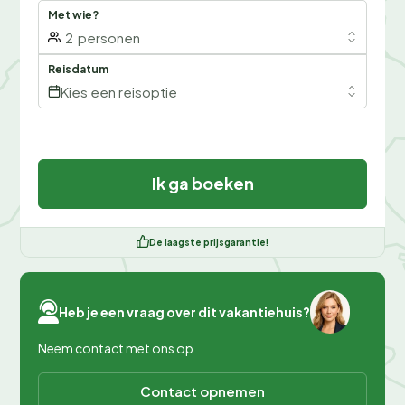
Met wie?
2
personen
Reisdatum
Kies een reisoptie
Ik ga boeken
De laagste prijsgarantie!
Heb je een vraag over dit vakantiehuis?
Neem contact met ons op
Contact opnemen