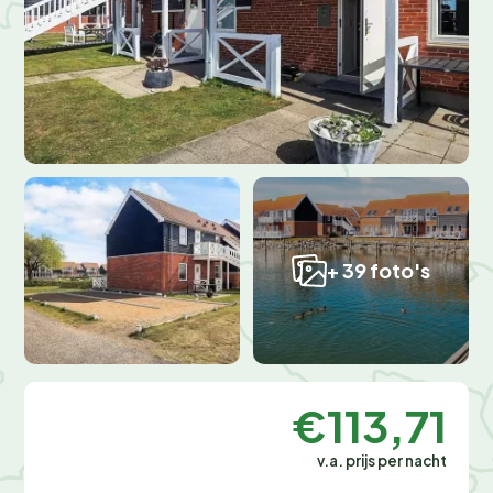
+ 39 foto's
€113,71
v.a. prijs per nacht