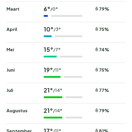
6°
Maart
79%
/0°
10°
April
75%
/3°
15°
Mei
74%
/7°
19°
Juni
75%
/11°
21°
Juli
77%
/14°
21°
Augustus
79%
/14°
17°
September
81%
/11°