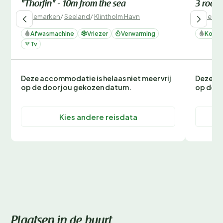
"Thorfin" - 10m from the sea
3 room,
Denemarken
/
Seeland
/
Klintholm Havn
Denemar
Afwasmachine
Vriezer
Verwarming
Koelk
Tv
Deze accommodatie is helaas niet meer vrij
Deze ac
op de door jou gekozen datum.
op de d
Kies andere reisdata
Plaatsen in de buurt