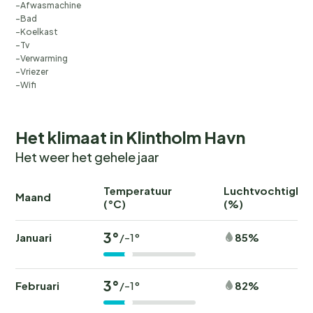
Afwasmachine
Bad
Koelkast
Tv
Verwarming
Vriezer
Wifi
Het klimaat in Klintholm Havn
Het weer het gehele jaar
Temperatuur
Luchtvochtighei
Maand
(°C)
(%)
3°
Januari
85%
/-1°
3°
Februari
82%
/-1°