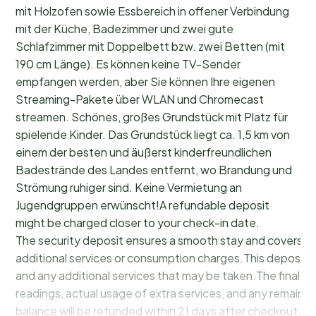
mit Holzofen sowie Essbereich in offener Verbindung
mit der Küche, Badezimmer und zwei gute
Schlafzimmer mit Doppelbett bzw. zwei Betten (mit
190 cm Länge). Es können keine TV-Sender
empfangen werden, aber Sie können Ihre eigenen
Streaming-Pakete über WLAN und Chromecast
streamen. Schönes, großes Grundstück mit Platz für
spielende Kinder. Das Grundstück liegt ca. 1,5 km von
einem der besten und äußerst kinderfreundlichen
Badestrände des Landes entfernt, wo Brandung und
Strömung ruhiger sind. Keine Vermietung an
Jugendgruppen erwünscht!A refundable deposit
might be charged closer to your check-in date.
The security deposit ensures a smooth stay and covers a
additional services or consumption charges.This deposit c
and any additional services that may be taken.The final a
readings, actual usage of extra services, and any remainin
balance will be refunded within 21 days after checkout.Th