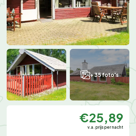
+ 35 foto's
€25,89
v.a. prijs per nacht