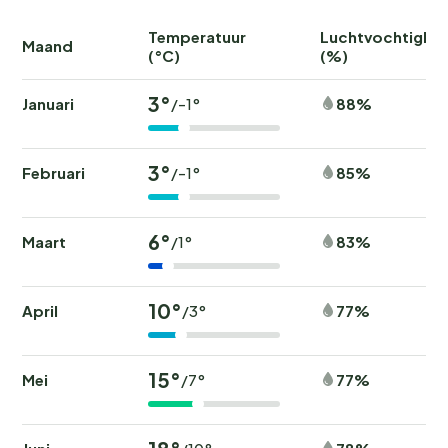
Temperatuur
Luchtvochtighei
Maand
(°C)
(%)
3°
Januari
88%
/-1°
3°
Februari
85%
/-1°
6°
Maart
83%
/1°
10°
April
77%
/3°
15°
Mei
77%
/7°