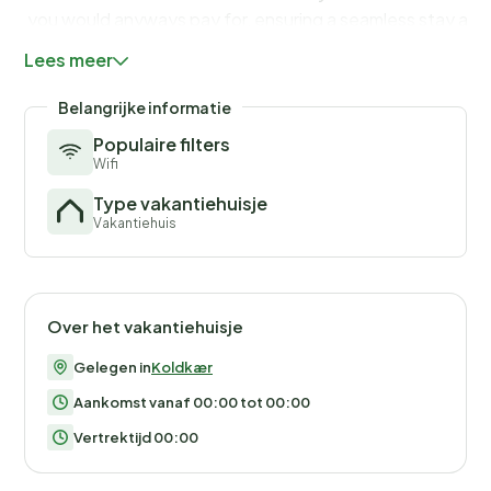
you would anyways pay for, ensuring a seamless stay and
check-out experience.
Lees meer
Belangrijke informatie
Populaire filters
Wifi
Type vakantiehuisje
Vakantiehuis
Over het vakantiehuisje
Gelegen in
Koldkær
Aankomst vanaf 00:00 tot 00:00
Vertrektijd 00:00