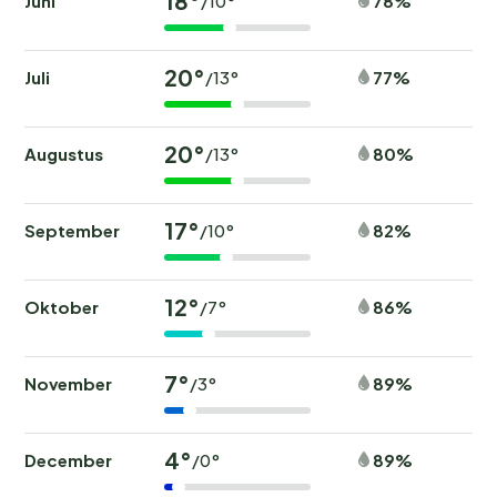
18°
Juni
78%
/10°
20°
Juli
77%
/13°
20°
Augustus
80%
/13°
17°
September
82%
/10°
12°
Oktober
86%
/7°
7°
November
89%
/3°
4°
December
89%
/0°