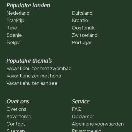
Populaire landen
Nederland
Duitsland
Frankrijk
Kroatië
Italië
Oostenrijk
Spanje
Zwitserland
België
Portugal
Populaire thema's
Vakantiehuizen met zwembad
Vakantiehuizen met hond
Vakantiehuizen aan zee
Over ons
Service
Over ons
FAQ
Adverteren
Disclaimer
Contact
Algemene voorwaarden
Sitemap
Privacybeleid