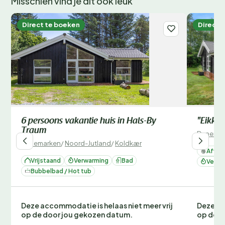
Misschien vind je dit ook leuk
Direct te boeken
Direct 
6 persoons vakantie huis in Hals-By
"Eikka"
Traum
Denemar
Denemarken
/
Noord-Jutland
/
Koldkær
Afwas
Vrijstaand
Verwarming
Bad
Verwa
Bubbelbad / Hot tub
Deze accommodatie is helaas niet meer vrij
Deze ac
op de door jou gekozen datum.
op de d