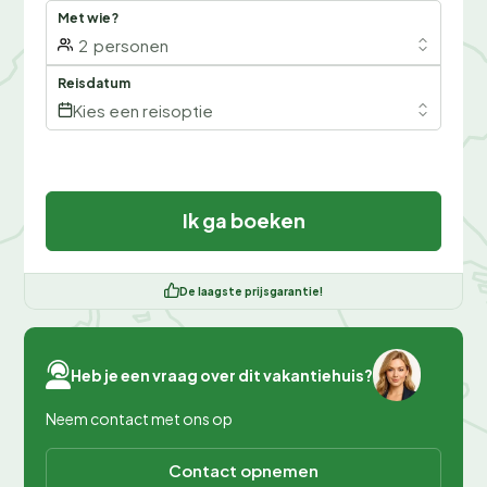
Met wie?
2
personen
Reisdatum
Kies een reisoptie
Ik ga boeken
De laagste prijsgarantie!
Heb je een vraag over dit vakantiehuis?
Neem contact met ons op
Contact opnemen