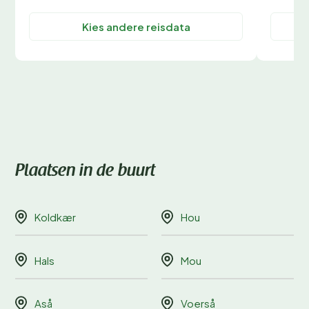
Kies andere reisdata
Plaatsen in de buurt
Koldkær
Hou
Hals
Mou
Aså
Voerså