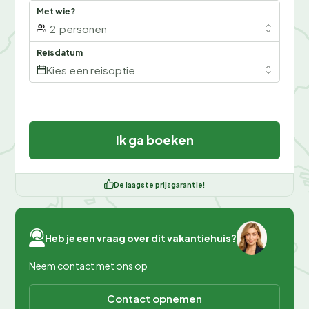
Met wie?
2
personen
Reisdatum
Kies een reisoptie
Ik ga boeken
De laagste prijsgarantie!
Heb je een vraag over dit vakantiehuis?
Neem contact met ons op
Contact opnemen