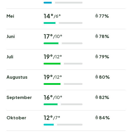
14°
Mei
77%
/6°
17°
Juni
78%
/10°
19°
Juli
79%
/12°
19°
Augustus
80%
/12°
16°
September
82%
/10°
12°
Oktober
84%
/7°