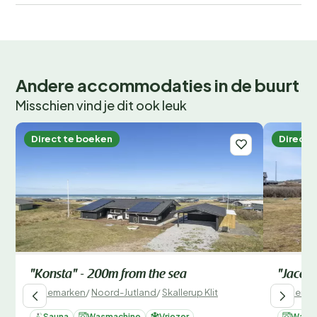
Andere accommodaties in de buurt
Misschien vind je dit ook leuk
Direct te boeken
Direct 
"Konsta" - 200m from the sea
"Jace" 
Denemarken
/
Noord-Jutland
/
Skallerup Klit
Denemar
Sauna
Wasmachine
Vriezer
Wasm