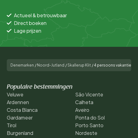
Actueel & betrouwbaar
Direct boeken
Lage prijzen
Denemarken
/
Noord-Jutland
/
Skallerup Klit
/
4 persoons vakantie huis
Populaire bestemmingen
Veluwe
São Vicente
Ardennen
Calheta
Costa Blanca
Aveiro
Gardameer
Ponta do Sol
Tirol
Porto Santo
Burgenland
Nordeste