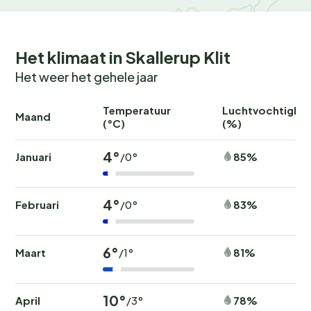
Het klimaat in Skallerup Klit
Het weer het gehele jaar
Temperatuur
Luchtvochtighei
Maand
(°C)
(%)
4°
Januari
85%
/0°
4°
Februari
83%
/0°
6°
Maart
81%
/1°
10°
April
78%
/3°