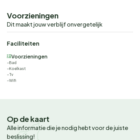
check-out experience.
Voorzieningen
Dit maakt jouw verblijf onvergetelijk
Faciliteiten
Voorzieningen
Bad
Koelkast
Tv
Wifi
Op de kaart
Alle informatie die je nodig hebt voor de juiste
beslissing!