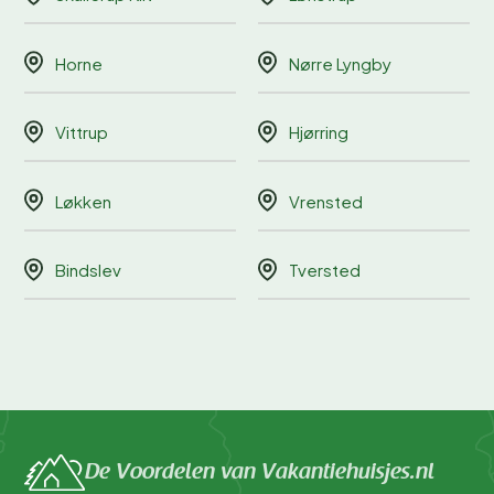
Horne
Nørre Lyngby
Vittrup
Hjørring
Løkken
Vrensted
Bindslev
Tversted
De Voordelen van Vakantiehuisjes.nl