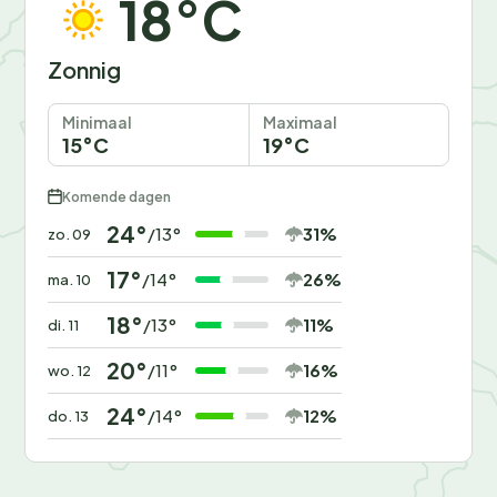
18°C
Zonnig
Minimaal
Maximaal
15°C
19°C
Komende dagen
24°
31%
/13°
zo. 09
17°
26%
/14°
ma. 10
18°
11%
/13°
di. 11
20°
16%
/11°
wo. 12
24°
12%
/14°
do. 13