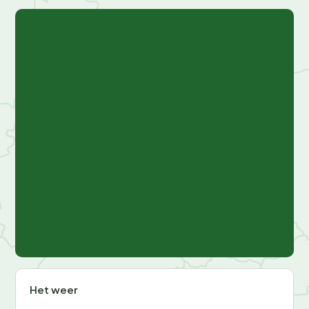
© OpenStreetMap,
© Recreatie Media
+
−
Het weer