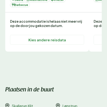
Barbecue
Deze accommodatie is helaas niet meer vrij
Deze ac
op de door jou gekozen datum.
op de d
Kies andere reisdata
Plaatsen in de buurt
Skallerup Klit
Lønstrup