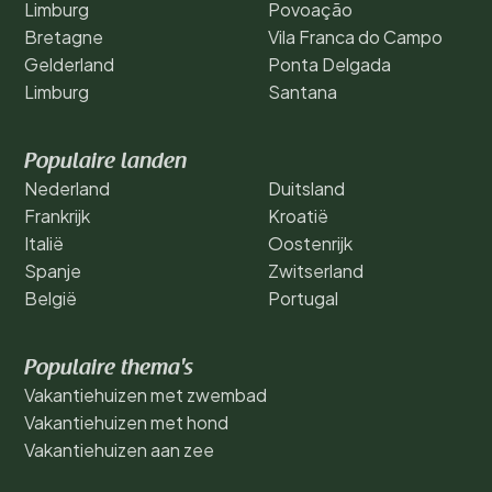
Limburg
Povoação
Bretagne
Vila Franca do Campo
Gelderland
Ponta Delgada
Limburg
Santana
Populaire landen
Nederland
Duitsland
Frankrijk
Kroatië
Italië
Oostenrijk
Spanje
Zwitserland
België
Portugal
Populaire thema's
Vakantiehuizen met zwembad
Vakantiehuizen met hond
Vakantiehuizen aan zee