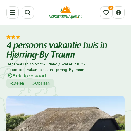
4 persoons vakantie huis in
Hjørring-By Traum
Denemarken
/
Noord-Jutland
/
Skallerup Klit
/
4 persoons vakantie huis in Hjørring-By Traum
Bekijk op kaart
|
Delen
Opslaan