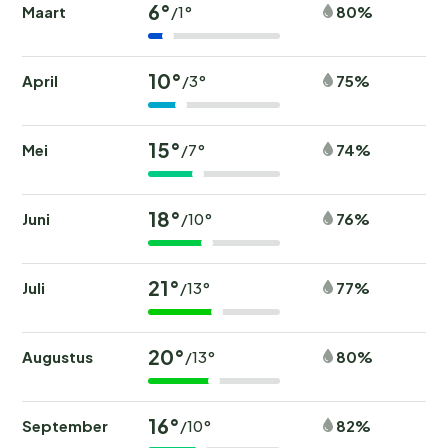
6°
Maart
80%
/1°
10°
April
75%
/3°
15°
Mei
74%
/7°
18°
Juni
76%
/10°
21°
Juli
77%
/13°
20°
Augustus
80%
/13°
16°
September
82%
/10°