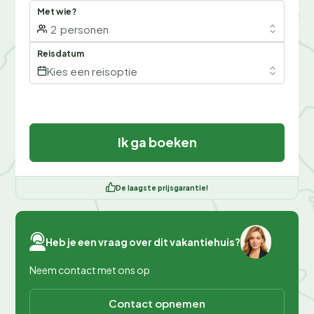
Met wie?
2
personen
Reisdatum
Kies een reisoptie
Ik ga boeken
De laagste prijsgarantie!
Heb je een vraag over dit vakantiehuis?
Neem contact met ons op
Contact opnemen