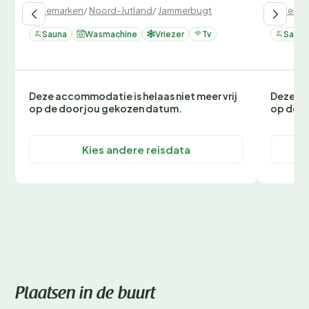
Denemarken
/
Noord-Jutland
/
Jammerbugt
Denemar
Sauna
Wasmachine
Vriezer
Tv
Sauna
Deze accommodatie is helaas niet meer vrij
Deze ac
op de door jou gekozen datum.
op de d
Kies andere reisdata
Plaatsen in de buurt