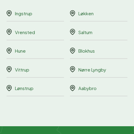
Ingstrup
Løkken
Vrensted
Saltum
Hune
Blokhus
Vittrup
Nørre Lyngby
Lønstrup
Aabybro