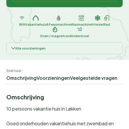
Wifi
Vakantiehuis
Afwasmachine
Wasmachine
Vriezer
Bad
Oven / magnetron
Kinderstoel
Alle voorzieningen
Snel naar:
Omschrijving
Voorzieningen
Veelgestelde vragen
Omschrijving
10 persoons vakantie huis in Løkken
Goed onderhouden vakantiehuis met zwembad en