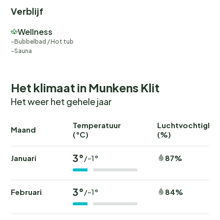
Verblijf
Wellness
Bubbelbad / Hot tub
Sauna
Het klimaat in Munkens Klit
Het weer het gehele jaar
Temperatuur
Luchtvochtighei
Maand
(°C)
(%)
3°
Januari
87%
/-1°
3°
Februari
84%
/-1°