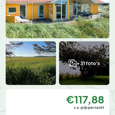
+ 31 foto's
€117,88
v.a. prijs per nacht