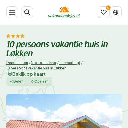
10 persoons vakantie huis in
Løkken
Denemarken
/
Noord-Jutland
/
Jammerbugt
/
10 persoons vakantie huis in Løkken
Bekijk op kaart
|
Delen
Opslaan