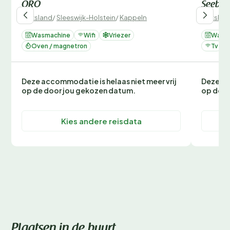
ORO
Seebli
Duitsland
/
Sleeswijk-Holstein
/
Kappeln
Duitslan
Wasmachine
Wifi
Vriezer
Wasm
Oven / magnetron
Tv
Deze accommodatie is helaas niet meer vrij
Deze ac
op de door jou gekozen datum.
op de d
Kies andere reisdata
Plaatsen in de buurt