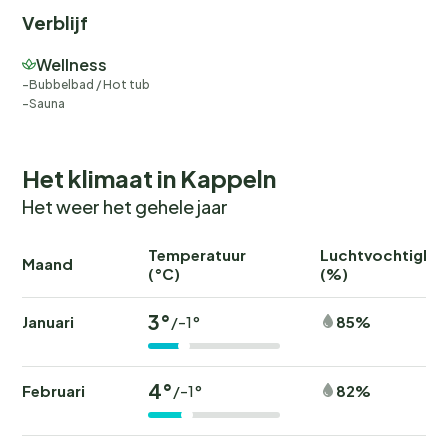
boekingsnummer aan onze servicepartner op het
Verblijf
volgende bankrekeningnummer: IBAN: DE58 2175
0000 0165 3631 28, BIC: NOLADE21NOS.***
Wellness
Bubbelbad / Hot tub
Geen verhuur aan jeugdgroepen.
Sauna
Het klimaat in Kappeln
Het weer het gehele jaar
Temperatuur
Luchtvochtighei
Maand
(°C)
(%)
3°
Januari
85%
/-1°
4°
Februari
82%
/-1°