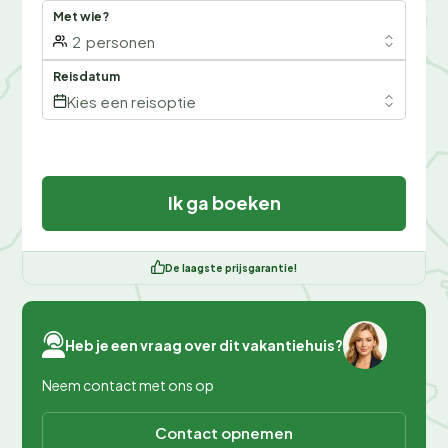
Met wie?
2
personen
Reisdatum
Kies een reisoptie
Ik ga boeken
De laagste prijsgarantie!
Heb je een vraag over dit vakantiehuis?
Neem contact met ons op
Contact opnemen