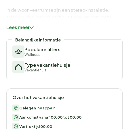
In de woon-eetruimte zijn een stereo-installatie,
televisie, dvd-speler, kachel, zithoek en een grote
eettafel aanwezig. Voor kinderen is er een kinderstoel
Lees meer
beschikbaar. De eetplaats ligt praktisch voor het
keukenbereik, waar onder andere twee fornuizen,
Belangrijke informatie
koffiezetapparaten en vaatwassers te vinden zijn. Vier
Populaire filters
van de slaapkamers liggen achter de
Wellness
activiteitenruimte, en drie direct achter de ingang. De
Type vakantiehuisje
eenpersoonsbedden kunnen tot
Vakantiehuis
tweepersoonsbedden worden samengevoegd. Er zijn
drie badkamers aanwezig en het Skanlux-huis is
doorlopend voorzien van vloerverwarming. Voor een
aangenaam binnenklimaat zorgt de energiezuinige
Over het vakantiehuisje
warmtepomp.
Gelegen in
Kappeln
Aankomst vanaf 00:00 tot 00:00
Een groot deel van het terras is overdekt. Maak het
jezelf hier comfortabel in de tuinmeubelen of bak een
Vertrektijd 00:00