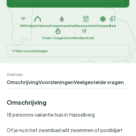
Wifi
Vakantiehuis
Afwasmachine
Wasmachine
Vriezer
Bad
Oven / magnetron
Kinderstoel
Alle voorzieningen
Snel naar:
Omschrijving
Voorzieningen
Veelgestelde vragen
Omschrijving
18 persoons vakantie huis in Hasselberg
Of je nu in het zwembad wilt zwemmen of poolbiljart