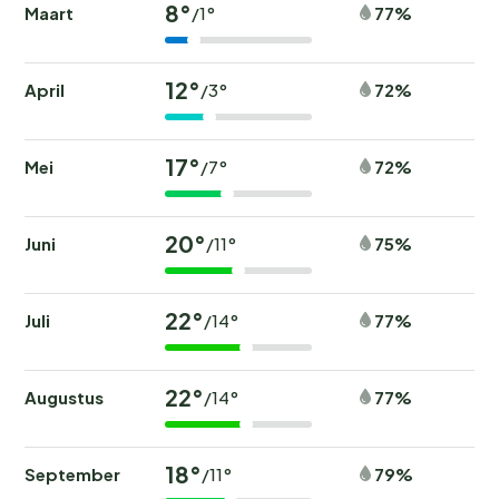
8°
Maart
77%
/1°
12°
April
72%
/3°
17°
Mei
72%
/7°
20°
Juni
75%
/11°
22°
Juli
77%
/14°
22°
Augustus
77%
/14°
18°
September
79%
/11°