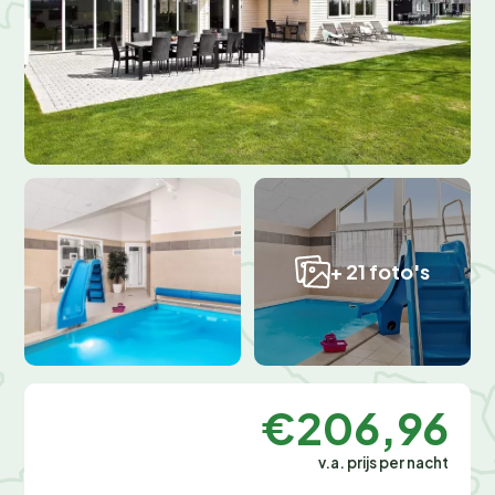
+ 21 foto's
€206,96
v.a. prijs per nacht