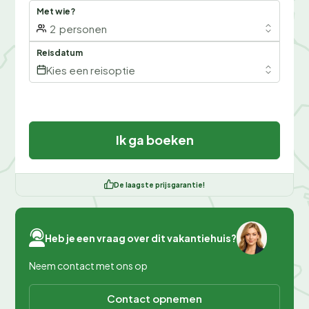
Met wie?
2
personen
Reisdatum
Kies een reisoptie
Ik ga boeken
De laagste prijsgarantie!
Heb je een vraag over dit vakantiehuis?
Neem contact met ons op
Contact opnemen