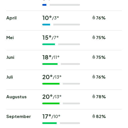
10°
April
76%
/3°
15°
Mei
75%
/7°
18°
Juni
75%
/11°
20°
Juli
76%
/13°
20°
Augustus
78%
/13°
17°
September
82%
/10°