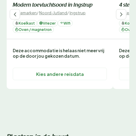
Modern toevluchtsoord in Ingstrup
4 sterr
Denemarken
/
Noord-Jutland
/
Ingstrup
Denemar
Koelkast
Vriezer
Wifi
Koelk
Oven / magnetron
Oven 
Deze accommodatie is helaas niet meer vrij
Deze ac
op de door jou gekozen datum.
op de d
Kies andere reisdata