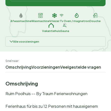
Afwasmachine
Wasmachine
Vriezer
Tv
Oven / magnetron
Douche
Vakantiehuis
Sauna
Alle voorzieningen
Snel naar:
Omschrijving
Voorzieningen
Veelgestelde vragen
Omschrijving
Ruim Poolhuis -- By Traum Ferienwohnungen
Ferienhaus für bis zu 12 Personen mit hauseigenem