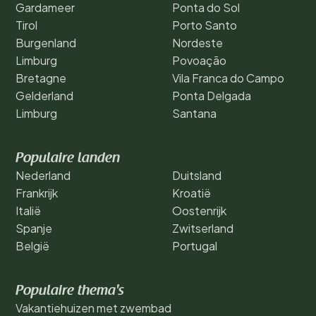
Gardameer
Ponta do Sol
Tirol
Porto Santo
Burgenland
Nordeste
Limburg
Povoação
Bretagne
Vila Franca do Campo
Gelderland
Ponta Delgada
Limburg
Santana
Populaire landen
Nederland
Duitsland
Frankrijk
Kroatië
Italië
Oostenrijk
Spanje
Zwitserland
België
Portugal
Populaire thema's
Vakantiehuizen met zwembad