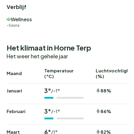
Verblijf
Wellness
Sauna
Het klimaat in Horne Terp
Het weer het gehele jaar
Temperatuur
Luchtvochtighei
Maand
(°C)
(%)
3°
Januari
88%
/-1°
3°
Februari
86%
/-1°
6°
Maart
82%
/1°