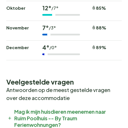
12°
Oktober
85%
/7°
7°
November
88%
/3°
4°
December
89%
/0°
Veelgestelde vragen
Antwoorden op de meest gestelde vragen
over deze accommodatie
Mag ik mijn huisdieren meenemen naar
Ruim Poolhuis -- By Traum
Ferienwohnungen?