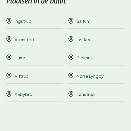
Plaatsen in de buurt
Ingstrup
Saltum
Vrensted
Løkken
Hune
Blokhus
Vittrup
Nørre Lyngby
Aabybro
Lønstrup