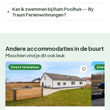
Kan ik zwemmen bij Ruim Poolhuis -- By
Traum Ferienwohnungen?
Andere accommodaties in de buurt
Misschien vind je dit ook leuk
Direct te boeken
Direct 