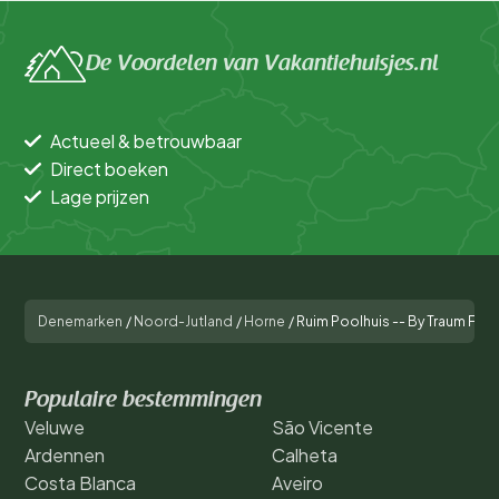
De Voordelen van Vakantiehuisjes.nl
Actueel & betrouwbaar
Direct boeken
Lage prijzen
Denemarken
/
Noord-Jutland
/
Horne
/
Ruim Poolhuis -- By Traum Fe
Populaire bestemmingen
Veluwe
São Vicente
Ardennen
Calheta
Costa Blanca
Aveiro