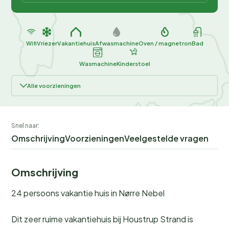
Wifi
Vriezer
Vakantiehuis
Afwasmachine
Oven / magnetron
Bad
Wasmachine
Kinderstoel
Alle voorzieningen
Snel naar:
Omschrijving
Voorzieningen
Veelgestelde vragen
Omschrijving
24 persoons vakantie huis in Nørre Nebel
Dit zeer ruime vakantiehuis bij Houstrup Strand is