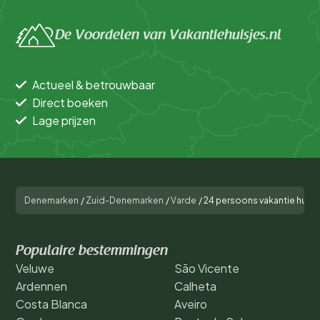
De Voordelen van Vakantiehuisjes.nl
Actueel & betrouwbaar
Direct boeken
Lage prijzen
Denemarken
/
Zuid-Denemarken
/
Varde
/
24 persoons vakantie huis i
Populaire bestemmingen
Veluwe
São Vicente
Ardennen
Calheta
Costa Blanca
Aveiro