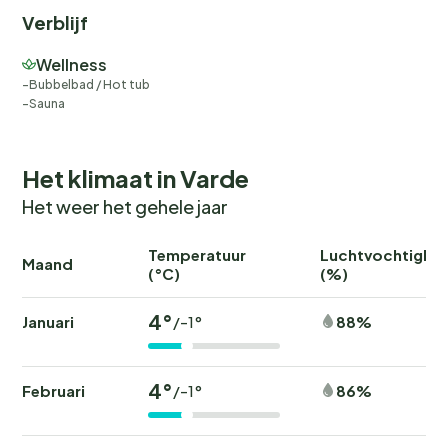
Verblijf
Wellness
Bubbelbad / Hot tub
Sauna
Het klimaat in Varde
Het weer het gehele jaar
Temperatuur
Luchtvochtighei
Maand
(°C)
(%)
4°
Januari
88%
/-1°
4°
Februari
86%
/-1°