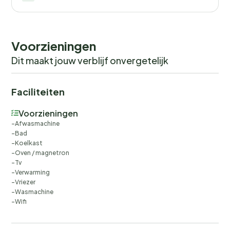
tuintrampoline (gebruik op eigen risico!) voor kinderen.
Geen verhuur aan jeugdgroepen gewenst!
Voorzieningen
Dit maakt jouw verblijf onvergetelijk
Faciliteiten
Voorzieningen
Afwasmachine
Bad
Koelkast
Oven / magnetron
Tv
Verwarming
Vriezer
Wasmachine
Wifi