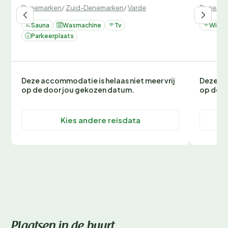
Denemarken
/
Zuid-Denemarken
/
Varde
Denemar
Sauna
Wasmachine
Tv
Wifi
Parkeerplaats
Deze accommodatie is helaas niet meer vrij
Deze ac
op de door jou gekozen datum.
op de d
Kies andere reisdata
Plaatsen in de buurt