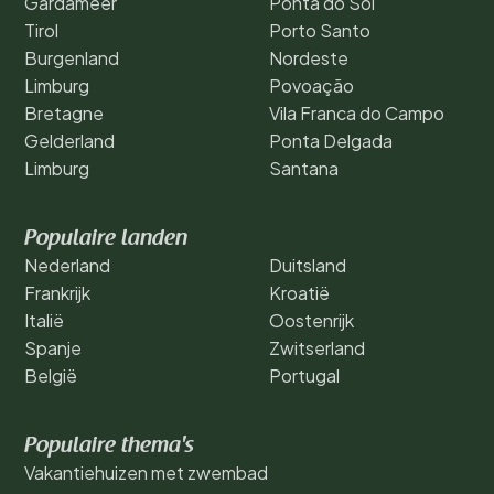
Gardameer
Ponta do Sol
Tirol
Porto Santo
Burgenland
Nordeste
Limburg
Povoação
Bretagne
Vila Franca do Campo
Gelderland
Ponta Delgada
Limburg
Santana
Populaire landen
Nederland
Duitsland
Frankrijk
Kroatië
Italië
Oostenrijk
Spanje
Zwitserland
België
Portugal
Populaire thema's
Vakantiehuizen met zwembad