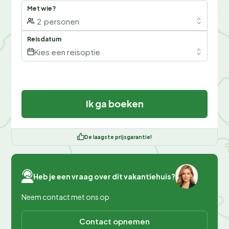
Met wie?
2
personen
Reisdatum
Kies een reisoptie
Ik ga boeken
De laagste prijsgarantie!
Heb je een vraag over dit vakantiehuis?
Neem contact met ons op
Contact opnemen