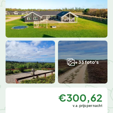
+ 33 foto's
€300,62
v.a. prijs per nacht