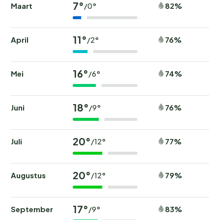
7°
Maart
82%
/0°
11°
April
76%
/2°
16°
Mei
74%
/6°
18°
Juni
76%
/9°
20°
Juli
77%
/12°
20°
Augustus
79%
/12°
17°
September
83%
/9°