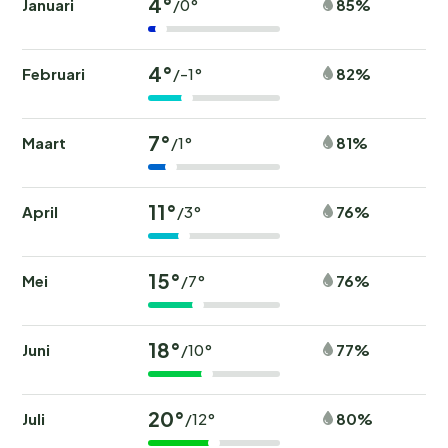
4°
Januari
85%
/0°
4°
Februari
82%
/-1°
7°
Maart
81%
/1°
11°
April
76%
/3°
15°
Mei
76%
/7°
18°
Juni
77%
/10°
20°
Juli
80%
/12°