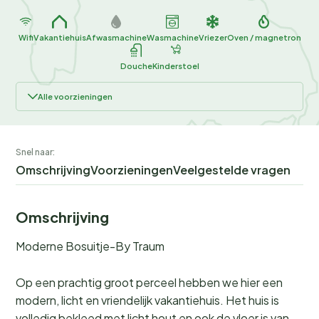
Wifi
Vakantiehuis
Afwasmachine
Wasmachine
Vriezer
Oven / magnetron
Douche
Kinderstoel
Alle voorzieningen
Snel naar:
Omschrijving
Voorzieningen
Veelgestelde vragen
Omschrijving
Moderne Bosuitje-By Traum
Op een prachtig groot perceel hebben we hier een
modern, licht en vriendelijk vakantiehuis. Het huis is
volledig bekleed met licht hout en ook de vloer is van