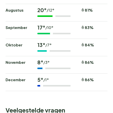
20°
Augustus
81%
/12°
17°
September
83%
/10°
13°
Oktober
84%
/7°
8°
November
86%
/3°
5°
December
86%
/1°
Veelgestelde vragen