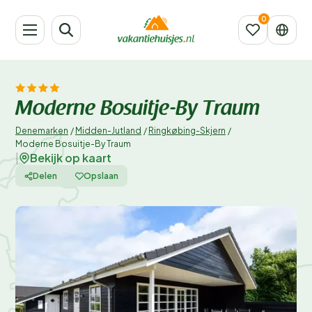
Moderne Bosuitje-By Traum
Denemarken
/
Midden-Jutland
/
Ringkøbing-Skjern
/
Moderne Bosuitje-By Traum
Bekijk op kaart
|
Delen
Opslaan