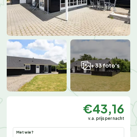
+ 33 foto's
€43,16
v.a. prijs per nacht
Met wie?