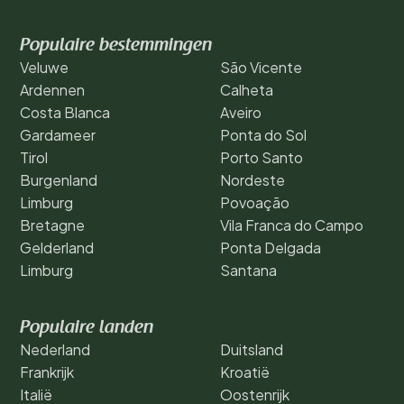
Populaire bestemmingen
Veluwe
São Vicente
Ardennen
Calheta
Costa Blanca
Aveiro
Gardameer
Ponta do Sol
Tirol
Porto Santo
Burgenland
Nordeste
Limburg
Povoação
Bretagne
Vila Franca do Campo
Gelderland
Ponta Delgada
Limburg
Santana
Populaire landen
Nederland
Duitsland
Frankrijk
Kroatië
Italië
Oostenrijk