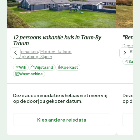
12 persoons vakantie huis in Tarm-By
"Benjam
Traum
Denemar
/
Ringkø
Denemarken
/
Midden-Jutland
/
Ringkøbing-Skjern
Sauna
Wifi
Vrijstaand
Koelkast
Wasmachine
Deze accommodatie is helaas niet meer vrij
Deze ac
op de door jou gekozen datum.
op de d
Kies andere reisdata