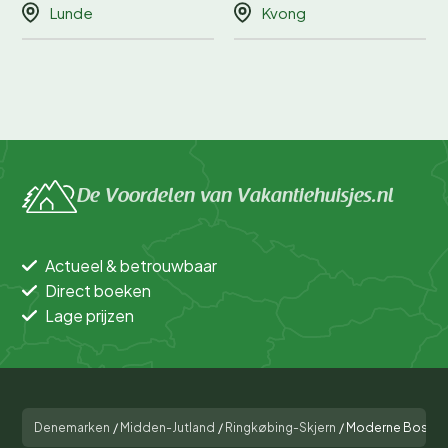
Lunde
Kvong
De Voordelen van Vakantiehuisjes.nl
Actueel & betrouwbaar
Direct boeken
Lage prijzen
Denemarken
/
Midden-Jutland
/
Ringkøbing-Skjern
/
Moderne Bosuitj