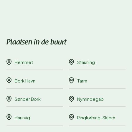
Plaatsen in de buurt
Hemmet
Stauning
Bork Havn
Tarm
Sønder Bork
Nymindegab
Haurvig
Ringkøbing-Skjern