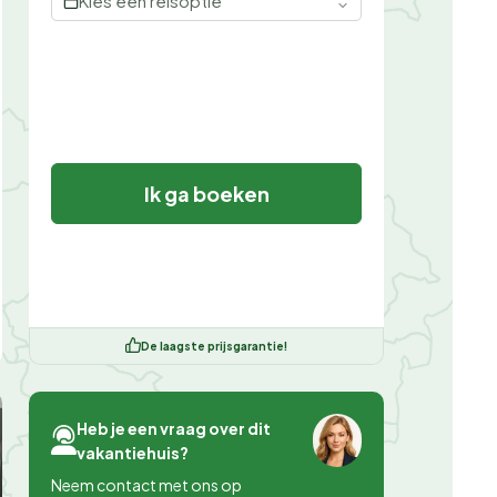
Kies een reisoptie
Ik ga boeken
De laagste prijsgarantie!
Heb je een vraag over dit
vakantiehuis?
Neem contact met ons op