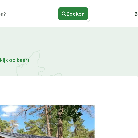
Zoeken
B
en?
kijk op kaart