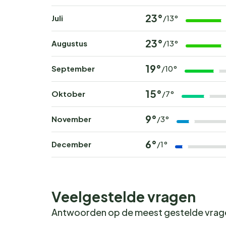
23°
Juli
/13°
23°
Augustus
/13°
19°
September
/10°
15°
Oktober
/7°
9°
November
/3°
6°
December
/1°
Veelgestelde vragen
Antwoorden op de meest gestelde vra