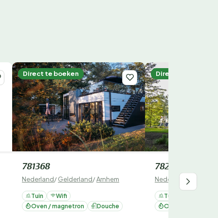
Direct te boeken
Direct te boeken
781368
782045
Nederland
/
Gelderland
/
Arnhem
Nederland
/
Gelderl
Tuin
Wifi
Tuin
Wifi
Oven / magnetron
Douche
Oven / magnetron