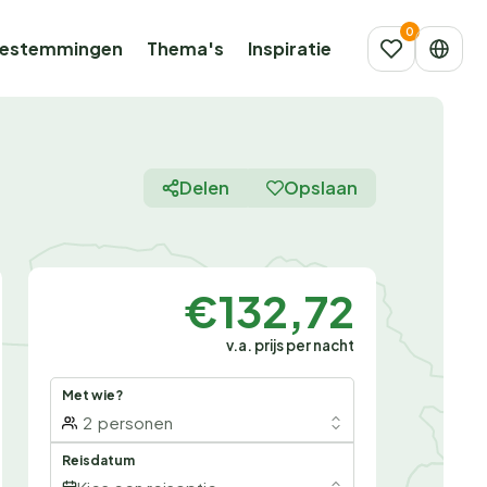
estemmingen
Thema's
Inspiratie
Delen
Opslaan
€132,72
v.a. prijs per nacht
Met wie?
2
personen
Reisdatum