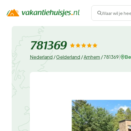
Waar wil je he
781369
Be
Nederland
/
Gelderland
/
Arnhem
/
781369
|