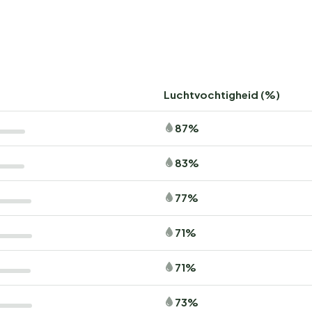
Luchtvochtigheid (%)
87%
83%
77%
71%
71%
73%