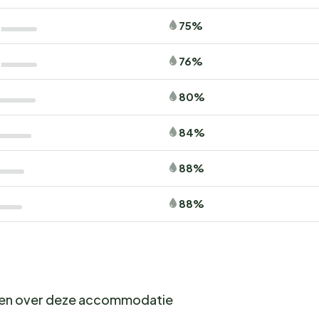
75%
76%
80%
84%
88%
88%
gen over deze accommodatie