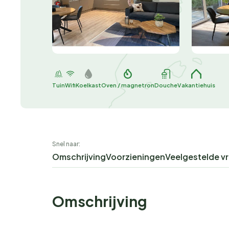
Tuin
Wifi
Koelkast
Oven / magnetron
Douche
Vakantiehuis
Snel naar:
Omschrijving
Voorzieningen
Veelgestelde v
Omschrijving