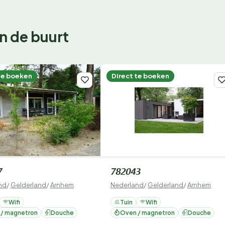
n de buurt
te boeken
Direct te boeken
7
782043
nd
/
Gelderland
/
Arnhem
Nederland
/
Gelderland
/
Arnhem
Wifi
Tuin
Wifi
 / magnetron
Douche
Oven / magnetron
Douche