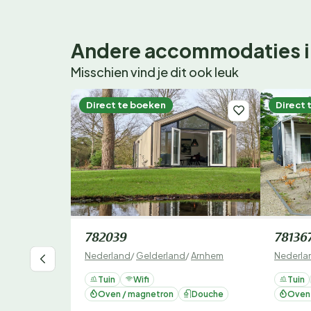
Andere accommodaties i
Misschien vind je dit ook leuk
Direct te boeken
Direct 
782039
78136
Nederland
/
Gelderland
/
Arnhem
Nederla
Tuin
Wifi
Tuin
Oven / magnetron
Douche
Oven