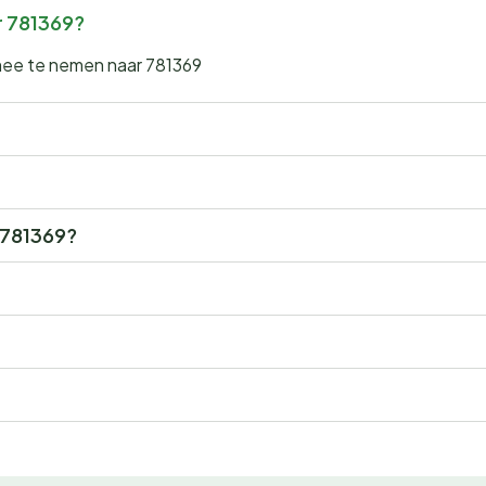
r 781369?
 mee te nemen naar 781369
r 781369?