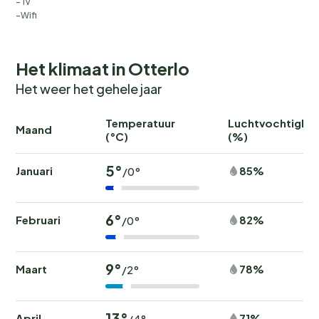
Tv
Wifi
Het klimaat in Otterlo
Het weer het gehele jaar
Temperatuur
Luchtvochtighei
Maand
(°C)
(%)
5°
Januari
85%
/0°
6°
Februari
82%
/0°
9°
Maart
78%
/2°
13°
April
71%
/4°