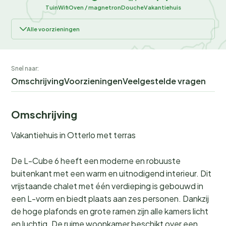
Tuin
Wifi
Oven / magnetron
Douche
Vakantiehuis
Alle voorzieningen
Snel naar:
Omschrijving
Voorzieningen
Veelgestelde vragen
Omschrijving
Vakantiehuis in Otterlo met terras
De L-Cube 6 heeft een moderne en robuuste
buitenkant met een warm en uitnodigend interieur. Dit
vrijstaande chalet met één verdieping is gebouwd in
een L-vorm en biedt plaats aan zes personen. Dankzij
de hoge plafonds en grote ramen zijn alle kamers licht
en luchtig. De ruime woonkamer beschikt over een