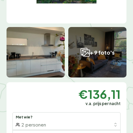
+ 9 foto's
€136,11
v.a. prijs per nacht
Met wie?
2
personen