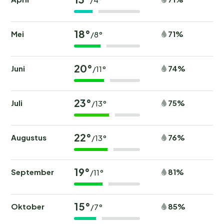
18°
Mei
71%
/8°
20°
Juni
74%
/11°
23°
Juli
75%
/13°
22°
Augustus
76%
/13°
19°
September
81%
/11°
15°
Oktober
85%
/7°