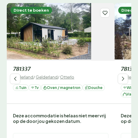
Direct te boeken
Direct 
781337
78133
Nederland
/
Gelderland
/
Otterlo
Nederla
Tuin
Tv
Oven / magnetron
Douche
Wifi
Vakan
Deze accommodatie is helaas niet meer vrij
Deze ac
op de door jou gekozen datum.
op de d