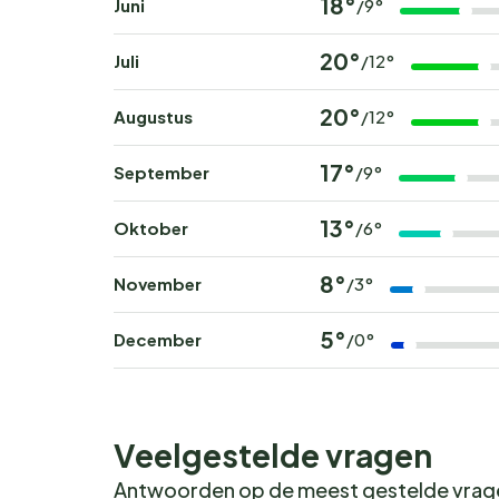
18°
Juni
/9°
20°
Juli
/12°
20°
Augustus
/12°
17°
September
/9°
13°
Oktober
/6°
8°
November
/3°
5°
December
/0°
Veelgestelde vragen
Antwoorden op de meest gestelde vra