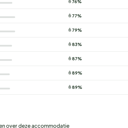
76%
77%
79%
83%
87%
89%
89%
gen over deze accommodatie