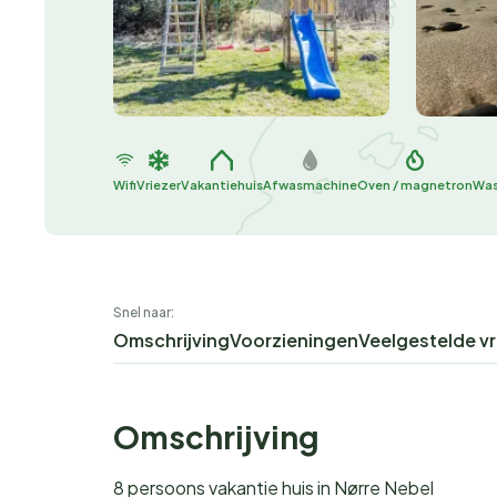
Wifi
Vriezer
Vakantiehuis
Afwasmachine
Oven / magnetron
Was
Snel naar:
Omschrijving
Voorzieningen
Veelgestelde v
Omschrijving
8 persoons vakantie huis in Nørre Nebel