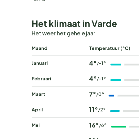
Het klimaat in Varde
Het weer het gehele jaar
Maand
Temperatuur (°C)
4°
Januari
/-1°
4°
Februari
/-1°
7°
Maart
/0°
11°
April
/2°
16°
Mei
/6°