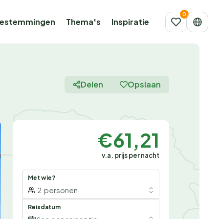
estemmingen
Thema's
Inspiratie
Delen
Opslaan
€61,21
v.a. prijs per nacht
Met wie?
2
personen
Reisdatum