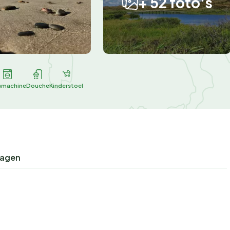
+ 52 foto's
machine
Douche
Kinderstoel
ragen