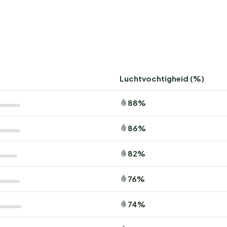
Luchtvochtigheid (%)
88%
86%
82%
76%
74%