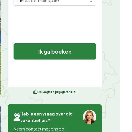
Kies een reisoptie
Ik ga boeken
De laagste prijsgarantie!
Heb je een vraag over dit
vakantiehuis?
Neem contact met ons op