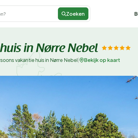
Zoeken
B
en?
huis in Nørre Nebel
Bekijk op kaart
rsoons vakantie huis in Nørre Nebel
|