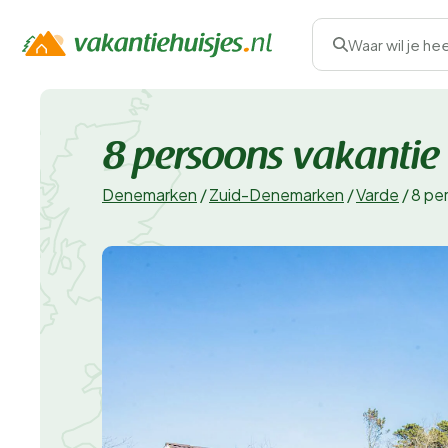
Waar wil je he
8 persoons vakantie 
Denemarken
/
Zuid-Denemarken
/
Varde
/
8 pe