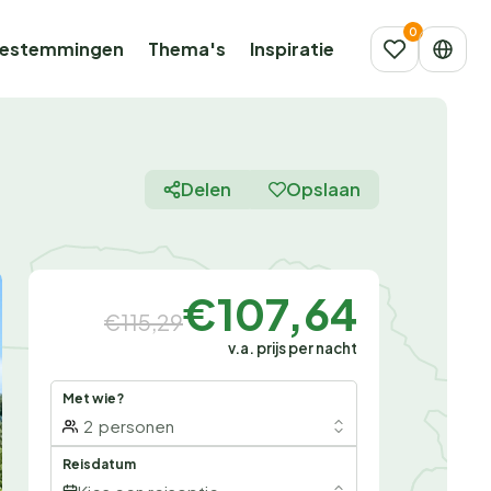
estemmingen
Thema's
Inspiratie
Delen
Opslaan
€107,64
€115,29
v.a. prijs per nacht
Met wie?
2
personen
Reisdatum