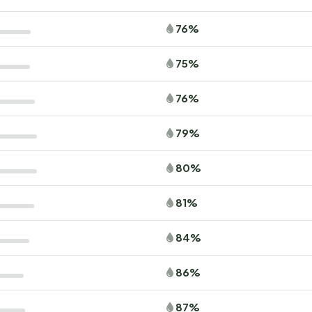
76%
75%
76%
79%
80%
81%
84%
86%
87%