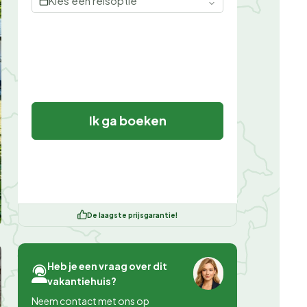
Kies een reisoptie
Ik ga boeken
De laagste prijsgarantie!
Heb je een vraag over dit
vakantiehuis?
Neem contact met ons op