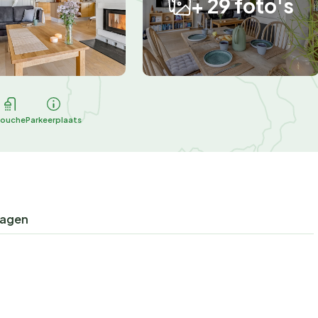
+ 29 foto's
ouche
Parkeerplaats
ragen