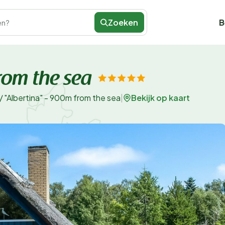
Zoeken
B
en?
rom the sea
Bekijk op kaart
/
"Albertina" - 900m from the sea
|