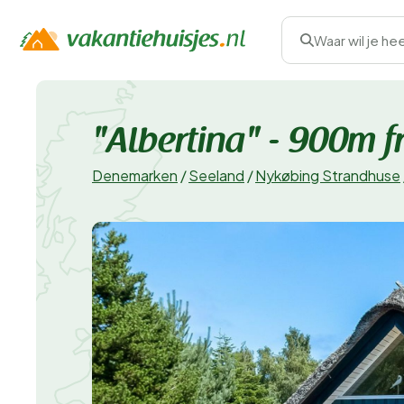
Waar wil je he
"Albertina" - 900m f
Denemarken
/
Seeland
/
Nykøbing Strandhuse