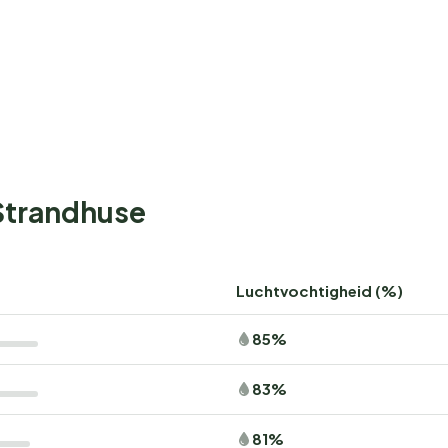
 Strandhuse
Luchtvochtigheid (%)
85%
83%
81%