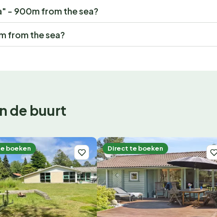
ina" - 900m from the sea?
0m from the sea?
n de buurt
te boeken
Direct te boeken