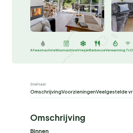
Afwasmachine
Wasmachine
Vriezer
Barbecue
Verwarming
Tv
D
Snel naar:
Omschrijving
Voorzieningen
Veelgestelde v
Omschrijving
Binnen