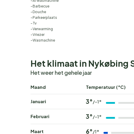
Afwasmachine
Barbecue
Douche
Parkeerplaats
Tv
Verwarming
Vriezer
Wasmachine
Het klimaat in Nykøbing
Het weer het gehele jaar
Maand
Temperatuur (°C)
3°
Januari
/-1°
3°
Februari
/-1°
6°
Maart
/1°