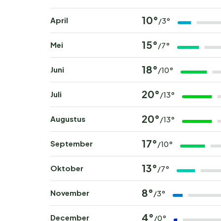
10°
April
/3°
15°
Mei
/7°
18°
Juni
/10°
20°
Juli
/13°
20°
Augustus
/13°
17°
September
/10°
13°
Oktober
/7°
8°
November
/3°
4°
December
/0°