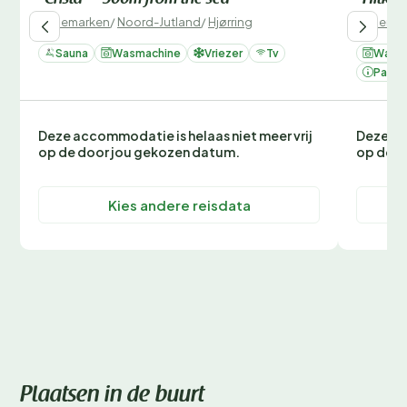
Denemarken
/
Noord-Jutland
/
Hjørring
Denemar
Sauna
Wasmachine
Vriezer
Tv
Wasm
Parke
Deze accommodatie is helaas niet meer vrij
Deze ac
op de door jou gekozen datum.
op de d
Kies andere reisdata
Plaatsen in de buurt