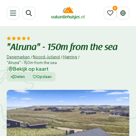
"Alruna" - 150m from the sea
Denemarken
/
Noord-Jutland
/
Hjørring
/
"Alruna" - 150m from the sea
Bekijk op kaart
|
Delen
Opslaan