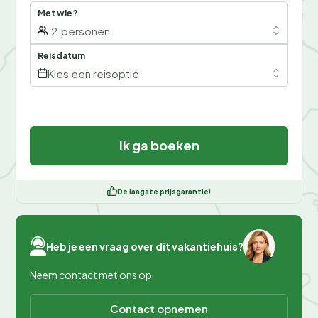
Met wie?
2
personen
Reisdatum
Kies een reisoptie
Ik ga boeken
De laagste prijsgarantie!
Heb je een vraag over dit vakantiehuis?
Neem contact met ons op
Contact opnemen