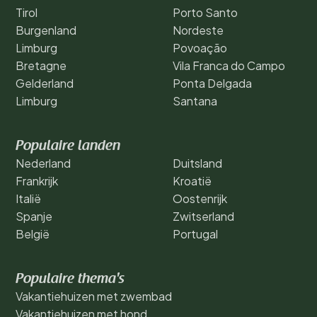
Tirol
Porto Santo
Burgenland
Nordeste
Limburg
Povoação
Bretagne
Vila Franca do Campo
Gelderland
Ponta Delgada
Limburg
Santana
Populaire landen
Nederland
Duitsland
Frankrijk
Kroatië
Italië
Oostenrijk
Spanje
Zwitserland
België
Portugal
Populaire thema's
Vakantiehuizen met zwembad
Vakantiehuizen met hond