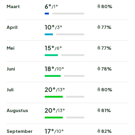
6°
Maart
80%
/1°
10°
April
77%
/3°
15°
Mei
77%
/6°
18°
Juni
78%
/10°
20°
Juli
80%
/13°
20°
Augustus
81%
/13°
17°
September
82%
/10°