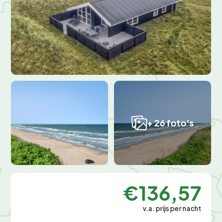
+ 26 foto's
€136,57
v.a. prijs per nacht