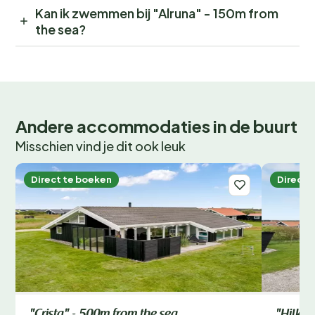
Kan ik zwemmen bij "Alruna" - 150m from
the sea?
Andere accommodaties in de buurt
Misschien vind je dit ook leuk
Direct te boeken
Direct 
"Crista" - 500m from the sea
"Hilkka