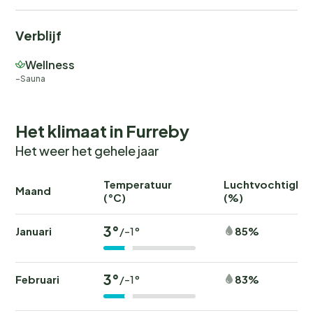
Verblijf
Wellness
Sauna
Het klimaat in Furreby
Het weer het gehele jaar
Temperatuur
Luchtvochtighei
Maand
(°C)
(%)
3°
Januari
85%
/-1°
3°
Februari
83%
/-1°