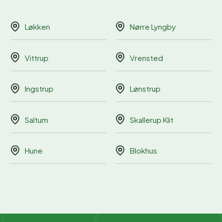
Løkken
Nørre Lyngby
Vittrup
Vrensted
Ingstrup
Lønstrup
Saltum
Skallerup Klit
Hune
Blokhus