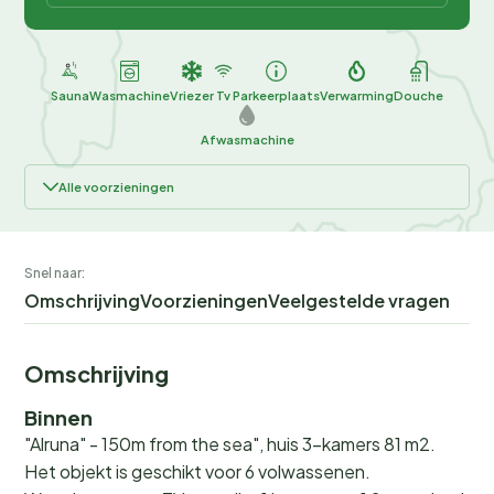
Sauna
Wasmachine
Vriezer
Tv
Parkeerplaats
Verwarming
Douche
Afwasmachine
Alle voorzieningen
Snel naar:
Omschrijving
Voorzieningen
Veelgestelde vragen
Omschrijving
Binnen
"Alruna" - 150m from the sea", huis 3-kamers 81 m2.
Het objekt is geschikt voor 6 volwassenen.