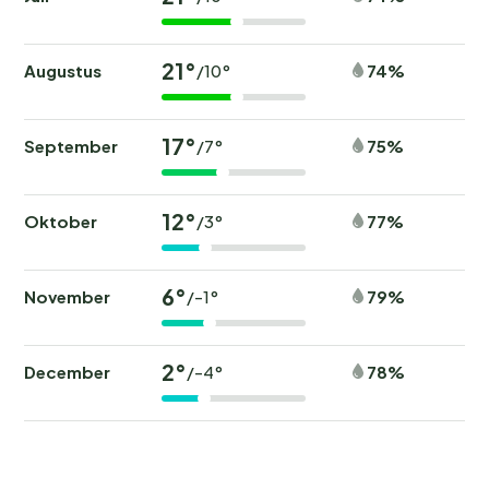
21°
Augustus
74%
/10°
17°
September
75%
/7°
12°
Oktober
77%
/3°
6°
November
79%
/-1°
2°
December
78%
/-4°