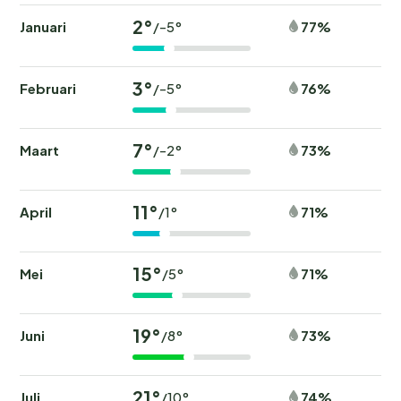
2°
Januari
77%
/-5°
3°
Februari
76%
/-5°
7°
Maart
73%
/-2°
11°
April
71%
/1°
15°
Mei
71%
/5°
19°
Juni
73%
/8°
21°
Juli
74%
/10°