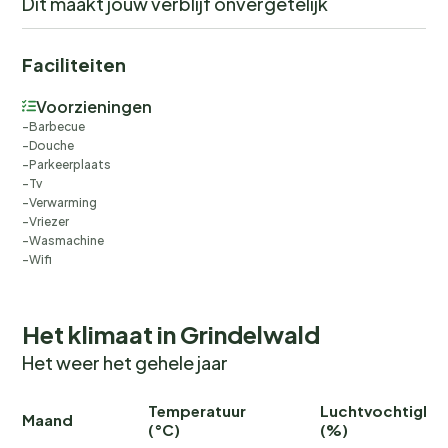
Dit maakt jouw verblijf onvergetelijk
active holidaymakers alike will find their happiness.
Experience the magic of the mountains and treat
Faciliteiten
yourself to a break you won't soon forget.
Voorzieningen
Buiten
Barbecue
text missing
Douche
Parkeerplaats
Tv
Verwarming
Vriezer
Wasmachine
Wifi
Het klimaat in Grindelwald
Het weer het gehele jaar
Temperatuur
Luchtvochtighei
Maand
(°C)
(%)