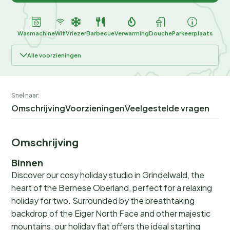
Wasmachine
Wifi
Vriezer
Barbecue
Verwarming
Douche
Parkeerplaats
Alle voorzieningen
Snel naar:
Omschrijving
Voorzieningen
Veelgestelde vragen
Omschrijving
Binnen
Discover our cosy holiday studio in Grindelwald, the
heart of the Bernese Oberland, perfect for a relaxing
holiday for two. Surrounded by the breathtaking
backdrop of the Eiger North Face and other majestic
mountains, our holiday flat offers the ideal starting