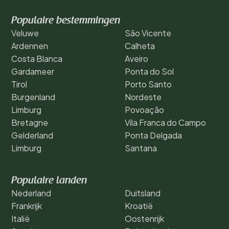
Populaire bestemmingen
Veluwe
São Vicente
Ardennen
Calheta
Costa Blanca
Aveiro
Gardameer
Ponta do Sol
Tirol
Porto Santo
Burgenland
Nordeste
Limburg
Povoação
Bretagne
Vila Franca do Campo
Gelderland
Ponta Delgada
Limburg
Santana
Populaire landen
Nederland
Duitsland
Frankrijk
Kroatië
Italië
Oostenrijk