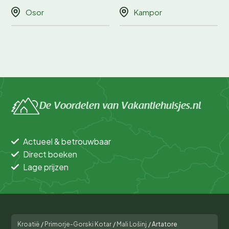
Osor
Kampor
De Voordelen van Vakantiehuisjes.nl
Actueel & betrouwbaar
Direct boeken
Lage prijzen
Kroatië
/
Primorje-Gorski Kotar
/
Mali Lošinj
/
Artatore