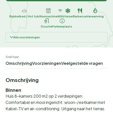
Bubbelbad / Hot tub
Wasmachine
Wifi
Vriezer
Barbecue
Verwarming
Douche
Parkeerplaats
Alle voorzieningen
Snel naar:
Omschrijving
Voorzieningen
Veelgestelde vragen
Omschrijving
Binnen
Huis 8-kamers 200 m2 op 2 verdiepingen.
Comfortabel en mooi ingericht: woon-/eetkamer met
Kabel-TV en air-conditioning. Uitgang naar het terras.