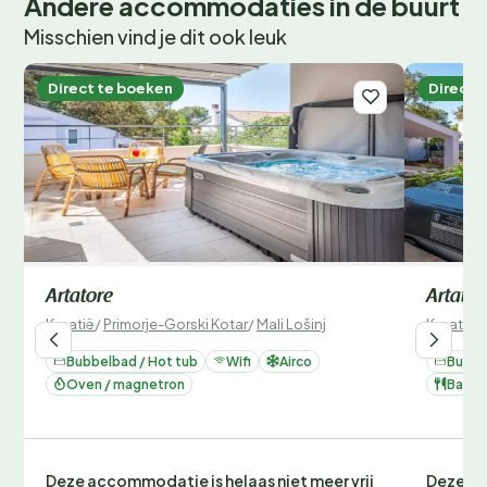
Andere accommodaties in de buurt
Misschien vind je dit ook leuk
Direct te boeken
Direct 
Artatore
Artator
Kroatië
/
Primorje-Gorski Kotar
/
Mali Lošinj
Kroatië
/
Bubbelbad / Hot tub
Wifi
Airco
Bubbe
Oven / magnetron
Barbe
Deze accommodatie is helaas niet meer vrij
Deze ac