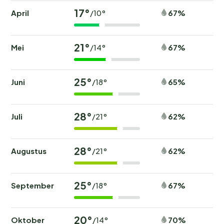
17°
April
67%
/10°
21°
Mei
67%
/14°
25°
Juni
65%
/18°
28°
Juli
62%
/21°
28°
Augustus
62%
/21°
25°
September
67%
/18°
20°
Oktober
70%
/14°