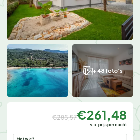
+ 48 foto's
€261,48
€285,57
v.a. prijs per nacht
Met wie?