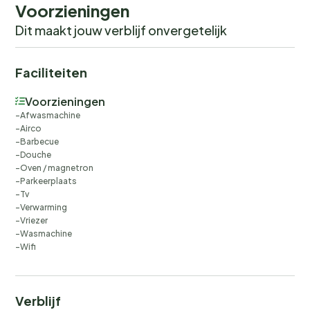
uit 3 appartementen, welke worden verhuurd als een
Voorzieningen
eenheid. Twee appartementen op de begane grond
Dit maakt jouw verblijf onvergetelijk
en een appartement op de eerste verdieping.
Faciliteiten
Voorzieningen
Afwasmachine
Airco
Barbecue
Douche
Oven / magnetron
Parkeerplaats
Tv
Verwarming
Vriezer
Wasmachine
Wifi
Verblijf