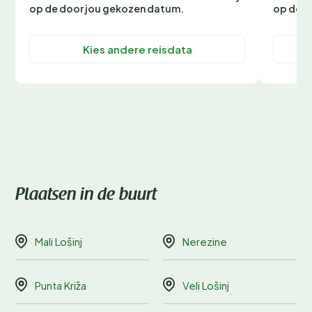
op de door jou gekozen datum.
op de d
Kies andere reisdata
Plaatsen in de buurt
Mali Lošinj
Nerezine
Punta Križa
Veli Lošinj