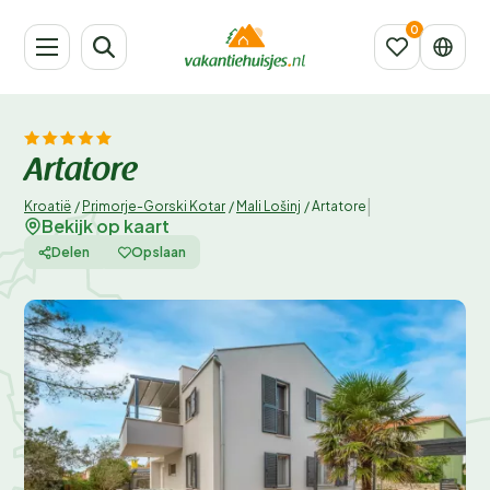
Artatore
|
Kroatië
/
Primorje-Gorski Kotar
/
Mali Lošinj
/
Artatore
Bekijk op kaart
Delen
Opslaan