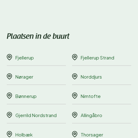
Plaatsen in de buurt
Fjellerup
Fjellerup Strand
Nørager
Norddjurs
Bønnerup
Nimtofte
Gjerrild Nordstrand
Allingåbro
Holbæk
Thorsager