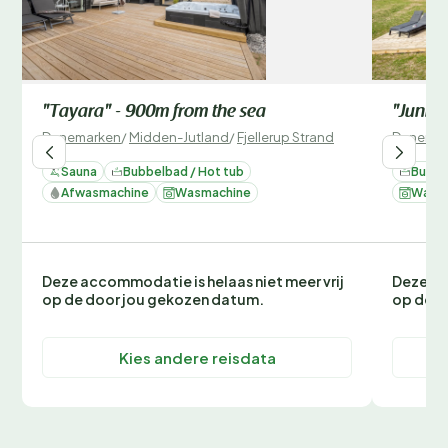
"Tayara" - 900m from the sea
"Junis"
Denemarken
/
Midden-Jutland
/
Fjellerup Strand
Denemar
Sauna
Bubbelbad / Hot tub
Bubbe
Afwasmachine
Wasmachine
Wasm
Deze accommodatie is helaas niet meer vrij
Deze ac
op de door jou gekozen datum.
op de d
Kies andere reisdata