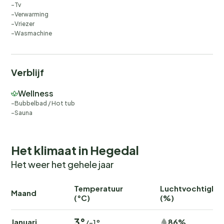
Tv
Verwarming
Vriezer
Wasmachine
Verblijf
Wellness
Bubbelbad / Hot tub
Sauna
Het klimaat in Hegedal
Het weer het gehele jaar
Temperatuur
Luchtvochtighei
Maand
(°C)
(%)
3°
Januari
86%
/-1°