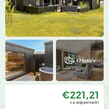
+ 47 foto's
€221,21
v.a. prijs per nacht