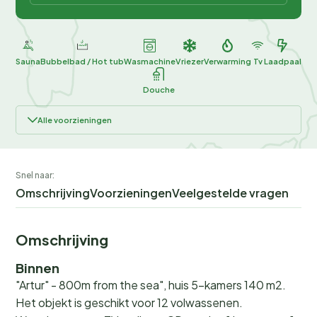
Sauna
Bubbelbad / Hot tub
Wasmachine
Vriezer
Verwarming
Tv
Laadpaal
Douche
Alle voorzieningen
Snel naar:
Omschrijving
Voorzieningen
Veelgestelde vragen
Omschrijving
Binnen
"Artur" - 800m from the sea", huis 5-kamers 140 m2.
Het objekt is geschikt voor 12 volwassenen.