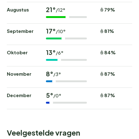
21°
Augustus
79%
/12°
17°
September
81%
/10°
13°
Oktober
84%
/6°
8°
November
87%
/3°
5°
December
87%
/0°
Veelgestelde vragen