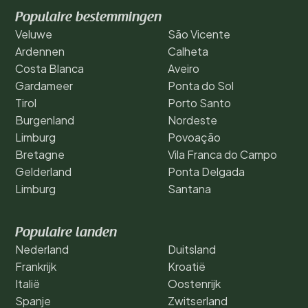
Populaire bestemmingen
Veluwe
São Vicente
Ardennen
Calheta
Costa Blanca
Aveiro
Gardameer
Ponta do Sol
Tirol
Porto Santo
Burgenland
Nordeste
Limburg
Povoação
Bretagne
Vila Franca do Campo
Gelderland
Ponta Delgada
Limburg
Santana
Populaire landen
Nederland
Duitsland
Frankrijk
Kroatië
Italië
Oostenrijk
Spanje
Zwitserland