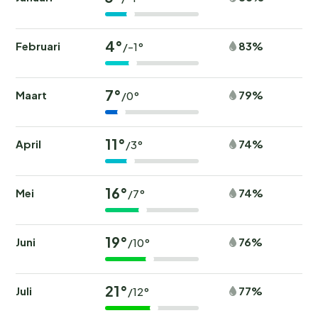
4°
Februari
83%
/-1°
7°
Maart
79%
/0°
11°
April
74%
/3°
16°
Mei
74%
/7°
19°
Juni
76%
/10°
21°
Juli
77%
/12°