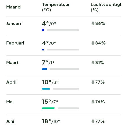
Temperatuur
Luchtvochtighei
Maand
(°C)
(%)
4°
Januari
86%
/0°
4°
Februari
84%
/0°
7°
Maart
81%
/1°
10°
April
77%
/3°
15°
Mei
76%
/7°
18°
Juni
77%
/10°