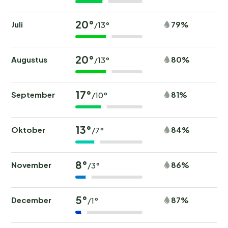
20°
Juli
79%
/13°
20°
Augustus
80%
/13°
17°
September
81%
/10°
13°
Oktober
84%
/7°
8°
November
86%
/3°
5°
December
87%
/1°