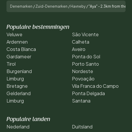
Denemarken
/
Zuid-Denemarken
/
Havneby
/
"Aya" - 2.3km from the s
Populaire bestemmingen
Veluwe
São Vicente
Ardennen
Calheta
Costa Blanca
Aveiro
Gardameer
Ponta do Sol
Tirol
Porto Santo
Burgenland
Nordeste
Limburg
Povoação
Bretagne
Vila Franca do Campo
Gelderland
Ponta Delgada
Limburg
Santana
Populaire landen
Nederland
Duitsland