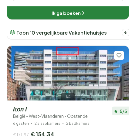
Ik ga boeken
Toon 10 vergelijkbare Vakantiehuisjes
1/4
Icon I
5/5
België - West-Vlaanderen - Oostende
6 gasten
2 slaapkamers
2 badkamers
€ 154,34
€171,97