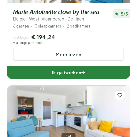
Marie Antoinette close by the sea
5/5
België - West-Vlaanderen - De Haan
6 gasten
3 slaapkamers
2 badkamers
€ 194,24
€213,81
v.a. prijs per nacht
Meer lezen
Ik ga boeken
1/4