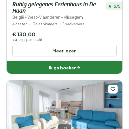
Ruhig gelegenes Ferienhaus in De
5/5
Haan
België - West-Vlaanderen - Vlissegem
4 gasten
3 slaapkamers
1 badkamers
€ 130,00
v.a. prijs per nacht
Meer lezen
Ik ga boeken
1/4