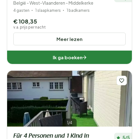
België - West-Vlaanderen - Middelkerke
4 gasten
1 slaapkamers
1 badkamers
€ 108,35
v.a. prijs per nacht
Meer lezen
Ik ga boeken
1/4
Für 4 Personen und 1 Kind in
5/5