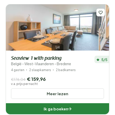
Prijs
Ligging
Kinderen
Type vakantiehuisje
1/4
Populaire filters
Seaview 1 with parking
5/5
België - West-Vlaanderen - Bredene
Mindervaliden
4 gasten
2 slaapkamers
2 badkamers
€ 159,96
€176,04
Voorzieningen
v.a. prijs per nacht
Meer lezen
Wellness
Ik ga boeken