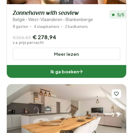
1/4
Zonnehaven with seaview
5/5
België - West-Vlaanderen - Blankenberge
8 gasten
4 slaapkamers
2 badkamers
€ 278,94
€306,83
v.a. prijs per nacht
Meer lezen
Ik ga boeken