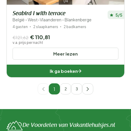
1/4
Seabird I with terrace
5/5
België - West-Vlaanderen - Blankenberge
4 gasten
2 slaapkamers
2 badkamers
€ 110,81
€121,62
v.a. prijs per nacht
Meer lezen
Ik ga boeken
1
2
3
De Voordelen van Vakantiehuisjes.nl