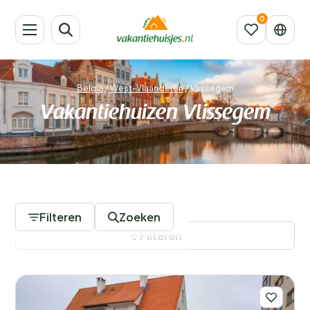
België
/
West-Vlaanderen
/
Vlissegem
Vakantiehuizen Vlissegem
672 Accommodaties
Filteren
Zoeken
Filteren