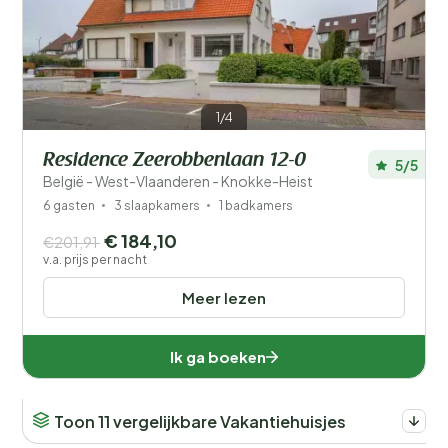
Filters opslaan
1/4
Residence Zeerobbenlaan 12-0
5/5
Je vakantie
België - West-Vlaanderen - Knokke-Heist
Kies reisdata en je gezelschap
6 gasten
3 slaapkamers
1 badkamers
€ 184,10
€201,91
Wanneer?
v.a. prijs per nacht
Meer lezen
Aantal gasten?
Ik ga boeken
Toon 11 vergelijkbare Vakantiehuisjes
Afstand
1