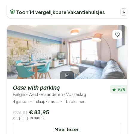
Toon 14 vergelijkbare Vakantiehuisjes
1/4
Oase with parking
5/5
België - West-Vlaanderen - Vosseslag
4 gasten
1 slaapkamers
1 badkamers
€ 83,95
€96,81
v.a. prijs per nacht
Meer lezen