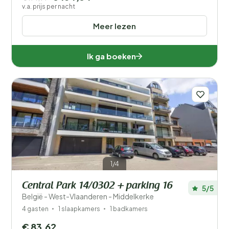
v.a. prijs per nacht
Meer lezen
Ik ga boeken
1/4
Central Park 14/0302 + parking 16
5/5
België - West-Vlaanderen - Middelkerke
4 gasten
1 slaapkamers
1 badkamers
€ 83,62