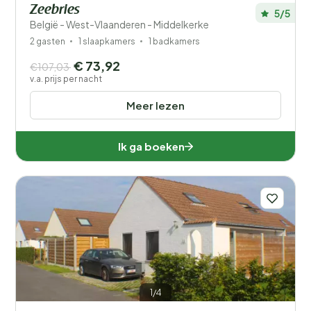
Zeebries
5/5
België - West-Vlaanderen - Middelkerke
2 gasten
1 slaapkamers
1 badkamers
€ 73,92
€107,03
v.a. prijs per nacht
Meer lezen
Ik ga boeken
1/4