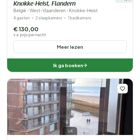
Knokke-Heist, Flandern
België - West-Vlaanderen - Knokke-Heist
4 gasten
2 slaapkamers
1 badkamers
€ 130,00
v.a. prijs per nacht
Meer lezen
Ik ga boeken
1/4