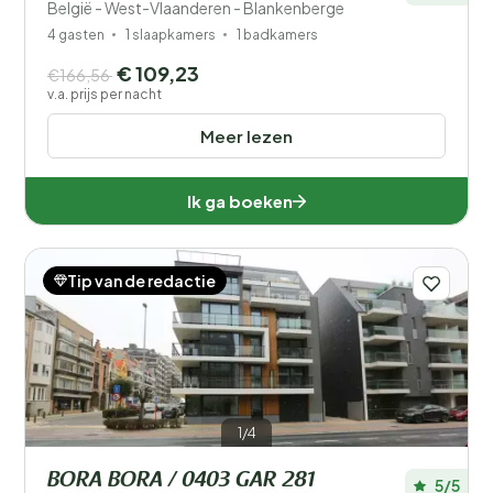
België - West-Vlaanderen - Blankenberge
4 gasten
1 slaapkamers
1 badkamers
€ 109,23
€166,56
v.a. prijs per nacht
Meer lezen
Ik ga boeken
Tip van de redactie
1/4
BORA BORA / 0403 GAR 281
5/5