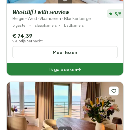
Westcliff I with seaview
5/5
België - West-Vlaanderen - Blankenberge
3 gasten
1 slaapkamers
1 badkamers
€ 74,39
v.a. prijs per nacht
Meer lezen
Ik ga boeken