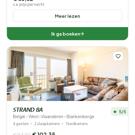
v.a. prijs per nacht
Meer lezen
Ik ga boeken
1/4
STRAND 8A
5/5
België - West-Vlaanderen - Blankenberge
4 gasten
2 slaapkamers
1 badkamers
€ 102,35
€154,90