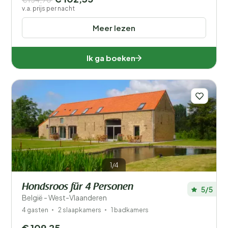
v.a. prijs per nacht
Meer lezen
Ik ga boeken
1/4
Hondsroos für 4 Personen
5/5
België - West-Vlaanderen
4 gasten
2 slaapkamers
1 badkamers
€ 109,25