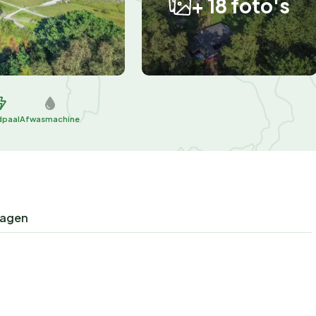
+ 18 foto's
dpaal
Afwasmachine
ragen