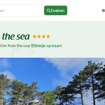
Zoeken
B
en?
 the sea
Bekijk op kaart
100m from the sea
|