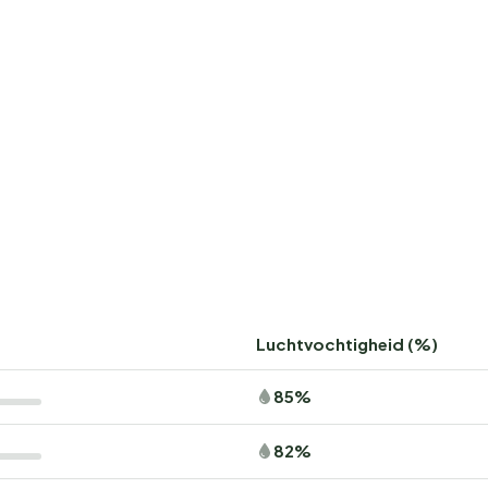
Luchtvochtigheid (%)
85%
82%