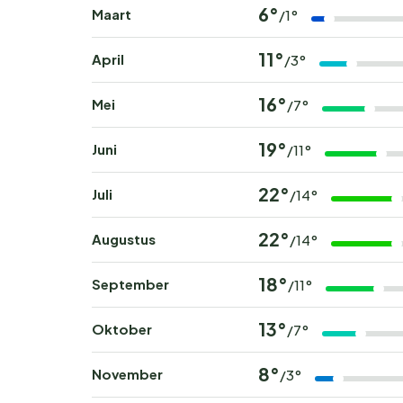
6°
Maart
/1°
11°
April
/3°
16°
Mei
/7°
19°
Juni
/11°
22°
Juli
/14°
22°
Augustus
/14°
18°
September
/11°
13°
Oktober
/7°
8°
November
/3°