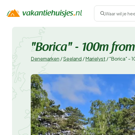
Waar wil je he
"Borica" - 100m from
Denemarken
/
Seeland
/
Marielyst
/
"Borica" - 