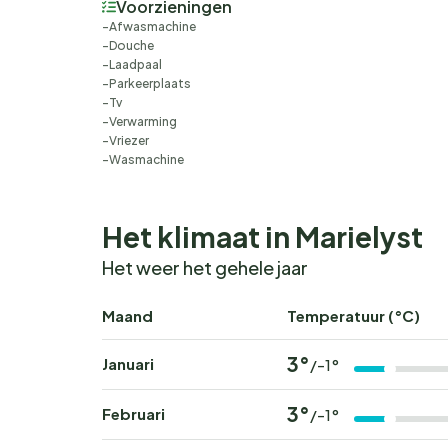
Voorzieningen
Afwasmachine
Douche
Laadpaal
Parkeerplaats
Tv
Verwarming
Vriezer
Wasmachine
Het klimaat in Marielyst
Het weer het gehele jaar
Maand
Temperatuur (°C)
3°
Januari
/-1°
3°
Februari
/-1°