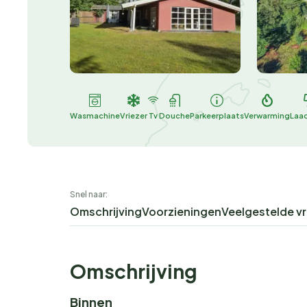
Wasmachine
Vriezer
Tv
Douche
Parkeerplaats
Verwarming
Laa
Snel naar:
Omschrijving
Voorzieningen
Veelgestelde v
Omschrijving
Binnen