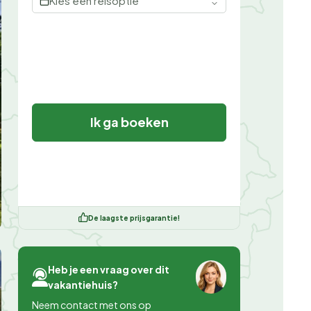
Kies een reisoptie
Ik ga boeken
De laagste prijsgarantie!
Heb je een vraag over dit
vakantiehuis?
Neem contact met ons op