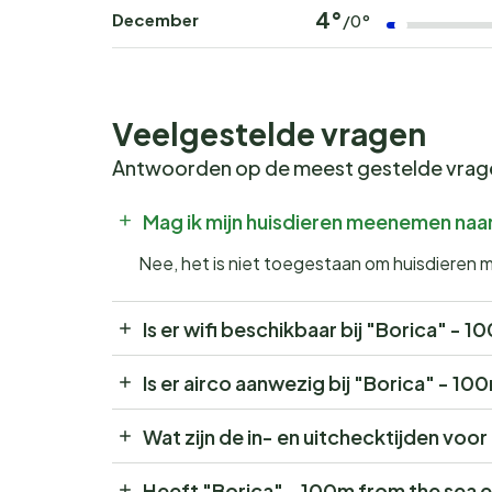
4°
December
/0°
Veelgestelde vragen
Antwoorden op de meest gestelde vra
Mag ik mijn huisdieren meenemen naa
Nee, het is niet toegestaan om huisdieren 
Is er wifi beschikbaar bij "Borica" - 
Is er airco aanwezig bij "Borica" - 1
Wat zijn de in- en uitchecktijden voo
Heeft "Borica" - 100m from the sea 