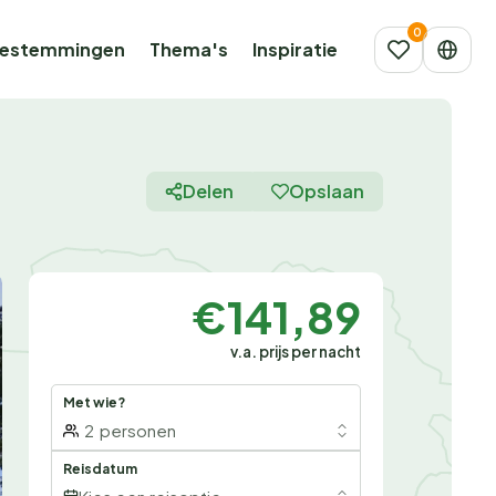
estemmingen
Thema's
Inspiratie
Delen
Opslaan
€141,89
v.a. prijs per nacht
Met wie?
2
personen
Reisdatum