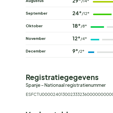
29°
Augustus
/14°
24°
September
/12°
18°
Oktober
/8°
12°
November
/4°
9°
December
/2°
Registratiegegevens
Spanje – Nationaal registratienummer
ESFCTU000024013002333236000000000