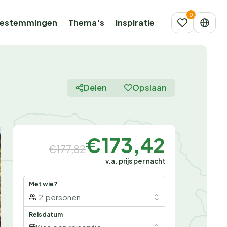
estemmingen
Thema's
Inspiratie
Delen
Opslaan
€173,42
€177,82
v.a. prijs per nacht
Met wie?
2
personen
Reisdatum