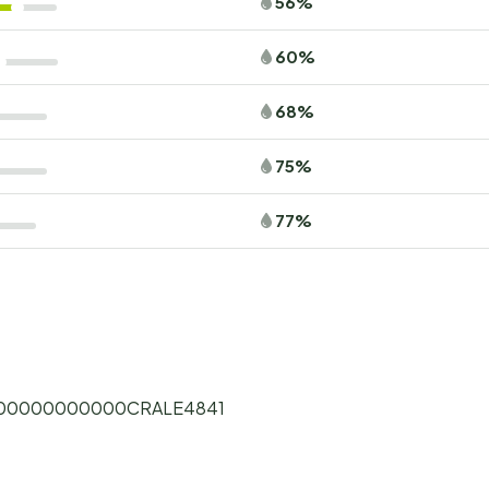
56%
60%
68%
75%
77%
00000000000CRALE4841