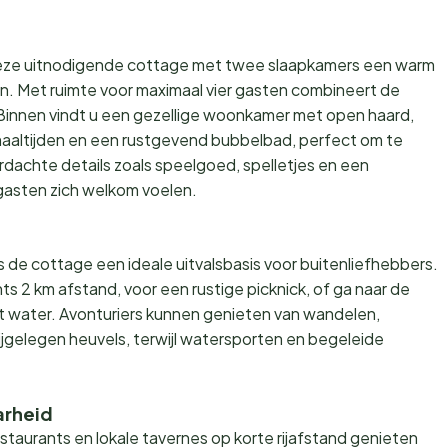
t deze uitnodigende cottage met twee slaapkamers een warm
n. Met ruimte voor maximaal vier gasten combineert de
innen vindt u een gezellige woonkamer met open haard,
 maaltijden en een rustgevend bubbelbad, perfect om te
achte details zoals speelgoed, spelletjes en een
gasten zich welkom voelen.
de cottage een ideale uitvalsbasis voor buitenliefhebbers.
s 2 km afstand, voor een rustige picknick, of ga naar de
et water. Avonturiers kunnen genieten van wandelen,
ijgelegen heuvels, terwijl watersporten en begeleide
arheid
estaurants en lokale tavernes op korte rijafstand genieten