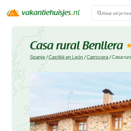
Waar wil je he
Casa rural Benllera
Spanje
/
Castilië en León
/
Carrocera
/
Casa rura