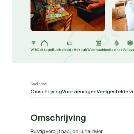
Wifi
Cottage
Bubbelbad / Hot tub
Wasmachine
Koelkast
Vriez
Snel naar:
Omschrijving
Voorzieningen
Veelgestelde v
Omschrijving
Rustig verblijf nabij de Luna-rivier