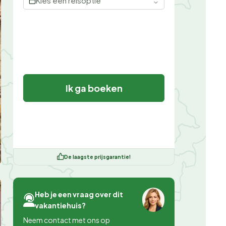
Kies een reisoptie
Ik ga boeken
De laagste prijsgarantie!
Heb je een vraag over dit
vakantiehuis?
Neem contact met ons op