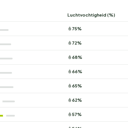
Luchtvochtigheid (%)
75%
72%
68%
66%
65%
62%
57%