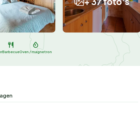
+ 37 foto's
er
Barbecue
Oven / magnetron
ragen