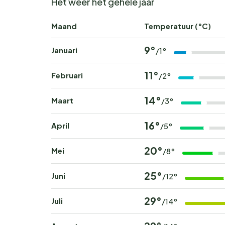
Het weer het gehele jaar
Maand
Temperatuur (°C)
9°
Januari
/1°
11°
Februari
/2°
14°
Maart
/3°
16°
April
/5°
20°
Mei
/8°
25°
Juni
/12°
29°
Juli
/14°