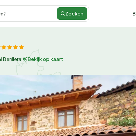
Zoeken
B
en?
Bekijk op kaart
l Benllera
|