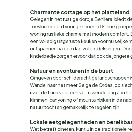
Charmante cottage op het platteland
Gelegen in het rustige dorpje Benllera, bied
toevluchtsoord voor gezinnen of kleine groepe
woning rustieke charme met modern comfort. B
een volledig uitgeruste keuken voor huiselijke
ontspannen na een dag vol ontdekkingen. Doord
kinderbedje zorgen ervoor dat ook de jongere 
Natuur en avonturen in de buurt
Omgeven door schilderachtige landschappen is 
Wandel naar het meer Selga de Ordés, op slecht
rivier de Luna voor een verfrissende dag aan h
klimmen, canyoning of mountainbiken in de nab
natuurtochten gemakkelijk te regelen zijn.
Lokale eetgelegenheden en bereikba
Wat betreft dineren, kunt u in de traditionele r