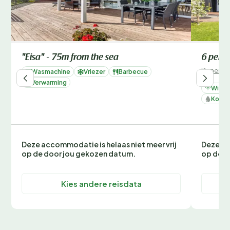
"Eisa" - 75m from the sea
6 perso
Denemar
Wasmachine
Vriezer
Barbecue
Verwarming
Wifi
Koelk
Deze accommodatie is helaas niet meer vrij
Deze ac
op de door jou gekozen datum.
op de d
Kies andere reisdata