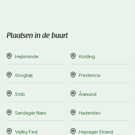
Plaatsen in de buurt
Hejlsminde
Kolding
Snoghøj
Fredericia
Strib
Årøsund
Sandager Næs
Haderslev
Vejlby Fed
Hejsager Strand