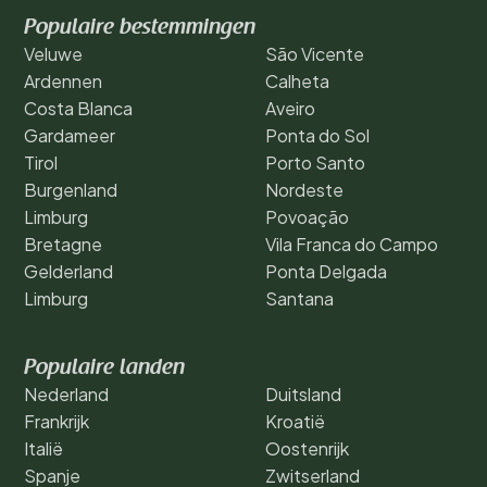
Populaire bestemmingen
Veluwe
São Vicente
Ardennen
Calheta
Costa Blanca
Aveiro
Gardameer
Ponta do Sol
Tirol
Porto Santo
Burgenland
Nordeste
Limburg
Povoação
Bretagne
Vila Franca do Campo
Gelderland
Ponta Delgada
Limburg
Santana
Populaire landen
Nederland
Duitsland
Frankrijk
Kroatië
Italië
Oostenrijk
Spanje
Zwitserland