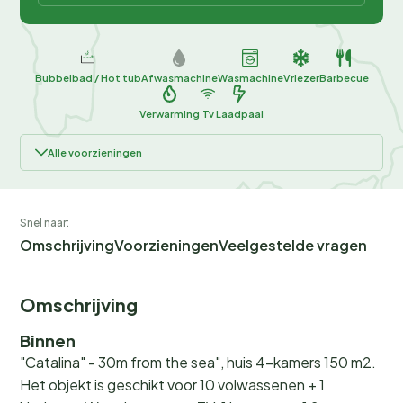
Bubbelbad / Hot tub
Afwasmachine
Wasmachine
Vriezer
Barbecue
Verwarming
Tv
Laadpaal
Alle voorzieningen
Snel naar:
Omschrijving
Voorzieningen
Veelgestelde vragen
Omschrijving
Binnen
"Catalina" - 30m from the sea", huis 4-kamers 150 m2.
Het objekt is geschikt voor 10 volwassenen + 1