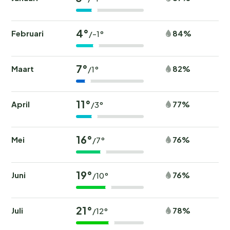
4°
Februari
84%
/-1°
7°
Maart
82%
/1°
11°
April
77%
/3°
16°
Mei
76%
/7°
19°
Juni
76%
/10°
21°
Juli
78%
/12°