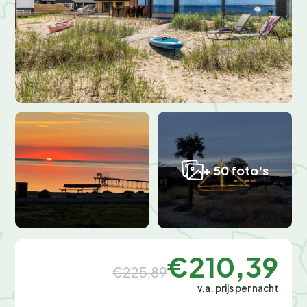
+ 50 foto's
€210,39
€225,89
v.a. prijs per nacht