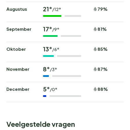
21°
Augustus
79%
/12°
17°
September
81%
/9°
13°
Oktober
85%
/6°
8°
November
87%
/3°
5°
December
88%
/0°
Veelgestelde vragen